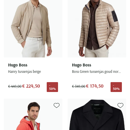
Seidensticker
Slater
State of Art
Superdry
Tenson
Thomas Maine
Tommy Hilfiger
Hugo Boss
Hugo Boss
Tramarossa
Hanry tussenjas beige
Boss Green tussenjas goud normale fit Techno
UBR
Vanguard
€ 224,50
€ 174,50
-
-
€ 449,00
€ 349,00
50%
50%
Wellington of Billmore
William Lockie
Xacus
Toevoegen aan favorieten
Toevoe
Alle merken