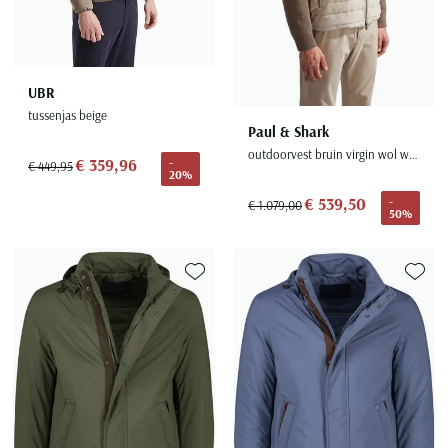
UBR
tussenjas beige
Paul & Shark
outdoorvest bruin virgin wol wijde fit
€ 359,96
-
€ 449,95
20%
€ 539,50
-
€ 1.079,00
50%
Toevoegen aan favorieten
Toevoe