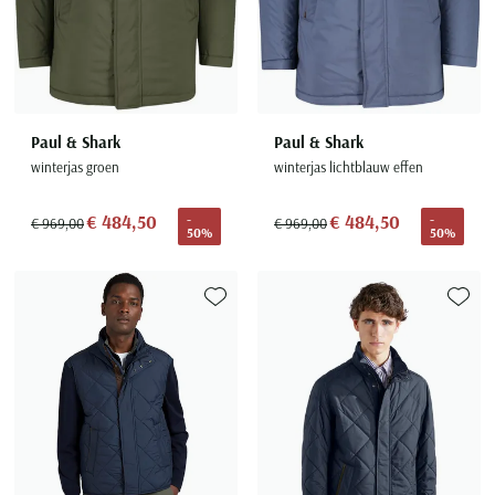
Paul & Shark
Paul & Shark
winterjas groen
winterjas lichtblauw effen
€ 484,50
€ 484,50
-
-
€ 969,00
€ 969,00
50%
50%
Toevoegen aan favorieten
Toevoe