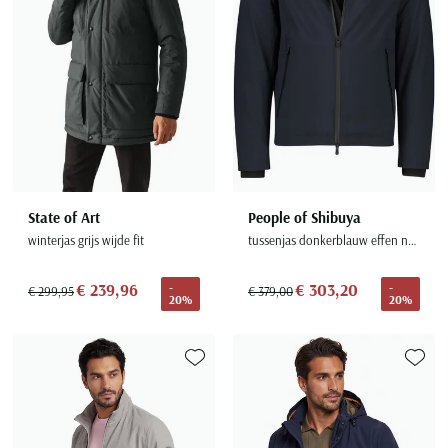
State of Art
People of Shibuya
winterjas grijs wijde fit
tussenjas donkerblauw effen normale fit
€ 239,96
€ 303,20
-
-
€ 299,95
€ 379,00
20%
20%
Toevoegen aan favorieten
Toevoe