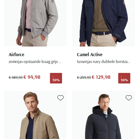
Airforce
Camel Active
zomerjas opstaande kraag grijs normale fit ritszakken
tussenjas navy dubbele borstzak wijde fit
€ 94,98
€ 129,98
-
-
€ 189,95
€ 259,95
50%
50%
Toevoegen aan favorieten
Toevoe