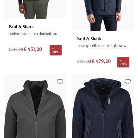
Paul & Shark
bodywarmer effen donkerblauw waterafstotend
Paul & Shark
tussenjas effen donkerblauw waterdicht
€ 431,20
-
€ 539,00
20%
€ 479,20
-
€ 599,00
20%
Toevoegen aan favorieten
Toevoe