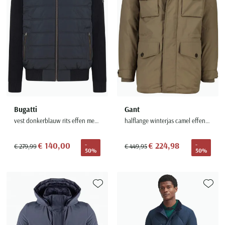
Bugatti
Gant
vest donkerblauw rits effen met capuchon wijde fit
halflange winterjas camel effen rits + knoop normale fit
€ 140,00
€ 224,98
-
-
€ 279,99
€ 449,95
50%
50%
Toevoegen aan favorieten
Toevoe