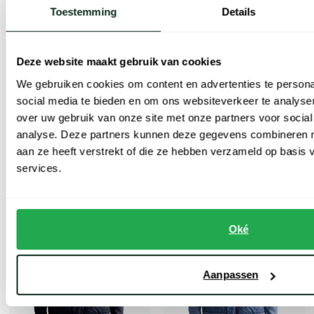
Toestemming
Details
Deze website maakt gebruik van cookies
We gebruiken cookies om content en advertenties te persona
Portofino
Born With Appetite
social media te bieden en om ons websiteverkeer te analyse
manteljas grijs wol
tussenjas creme
over uw gebruik van onze site met onze partners voor social
€ 271,96
€ 114,98
analyse. Deze partners kunnen deze gegevens combineren me
-
-
€ 339,95
€ 229,95
20%
50%
aan ze heeft verstrekt of die ze hebben verzameld op basis
services.
Toevoegen aan favorieten
Toevoe
Oké
Aanpassen