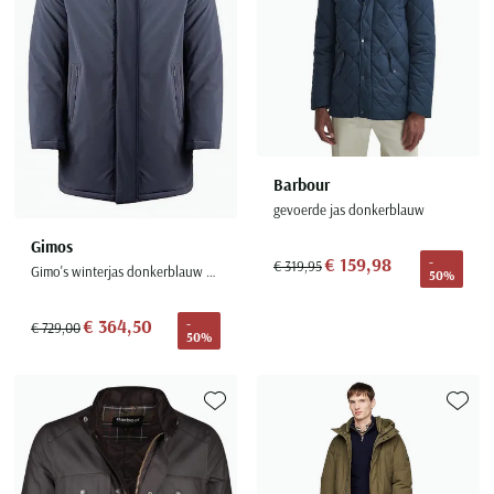
Barbour
gevoerde jas donkerblauw
Gimos
€ 159,98
-
€ 319,95
Gimo's winterjas donkerblauw normale fit
50%
€ 364,50
-
€ 729,00
50%
Toevoegen aan favorieten
Toevoe