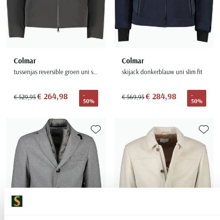
Colmar
Colmar
tussenjas reversible groen uni slim fit
skijack donkerblauw uni slim fit
€ 264,98
€ 284,98
-
-
€ 529,95
€ 569,95
50%
50%
Toevoegen aan favorieten
Toevoe