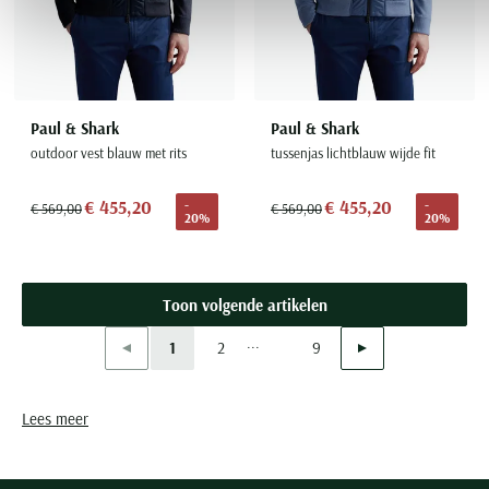
Paul & Shark
Paul & Shark
outdoor vest blauw met rits
tussenjas lichtblauw wijde fit
€ 455,20
€ 455,20
-
-
€ 569,00
€ 569,00
20%
20%
Toon volgende artikelen
...
Vorige
Volgende
1
2
9
Current Page
Page
Page
Lees meer