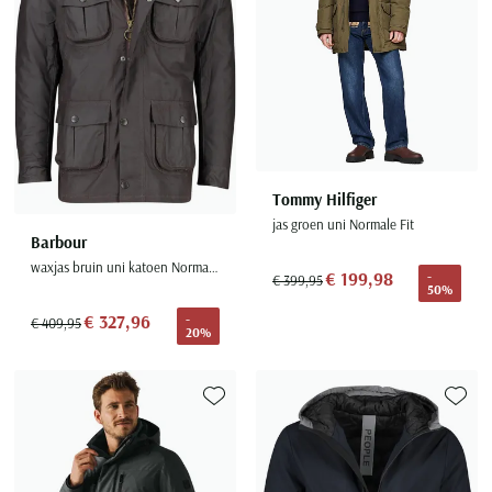
Tommy Hilfiger
jas groen uni Normale Fit
Barbour
waxjas bruin uni katoen Normale Fit
€ 199,98
-
€ 399,95
50%
€ 327,96
-
€ 409,95
20%
Toevoegen aan favorieten
Toevoe