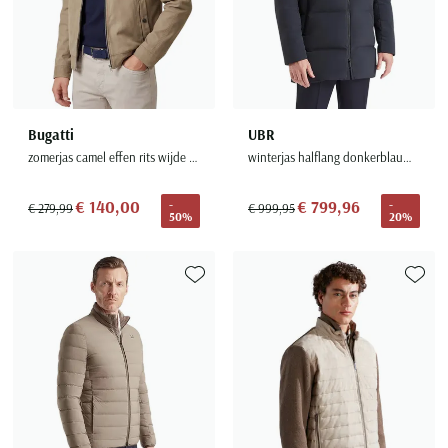
Bugatti
UBR
zomerjas camel effen rits wijde fit bomberjack
winterjas halflang donkerblauw effen rits + knoop normale fit
€ 140,00
€ 799,96
-
-
€ 279,99
€ 999,95
50%
20%
Toevoegen aan favorieten
Toevoe