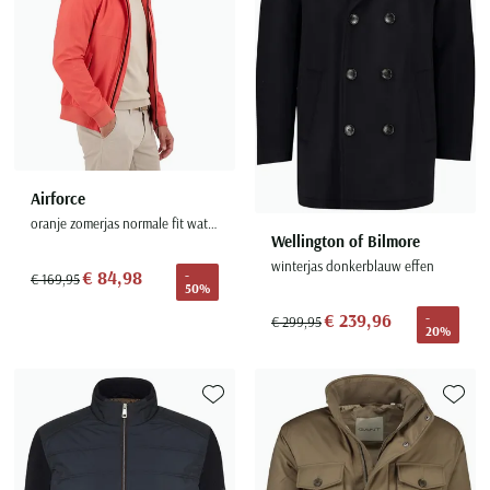
Airforce
oranje zomerjas normale fit waterafstotend
Wellington of Bilmore
winterjas donkerblauw effen
€ 84,98
-
€ 169,95
50%
€ 239,96
-
€ 299,95
20%
Toevoegen aan favorieten
Toevoe