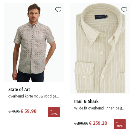
Toevoegen aan favorieten
Toevoe
State of Art
overhemd korte mouw rood geprint katoen
Paul & Shark
Wijde fit overhemd linnen beige gestreept
€ 39,98
-
€ 79,95
50%
€ 239,20
-
€ 299,00
20%