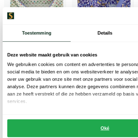
Toestemming
Details
Deze website maakt gebruik van cookies
We gebruiken cookies om content en advertenties te persona
social media te bieden en om ons websiteverkeer te analyse
Portofino
Portofino
over uw gebruik van onze site met onze partners voor social
overhemd wijde fit groen geprint katoen
overhemd bloemenprint blauw katoen
analyse. Deze partners kunnen deze gegevens combineren me
aan ze heeft verstrekt of die ze hebben verzameld op basis
€ 67,96
€ 42,48
-
-
€ 84,95
€ 84,95
20%
50%
services.
Toevoegen aan favorieten
Toevoe
Oké