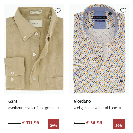
Toevoegen aan favorieten
Toevoe
Gant
Giordano
overhemd regular fit beige linnen
geel geprint overhemd korte mouw wijde fit katoen
€ 111,96
€ 34,98
-
-
€ 139,95
€ 69,95
20%
50%