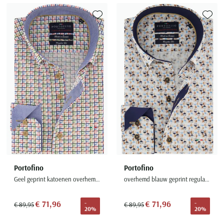
Toevoegen aan favorieten
Toevoe
Portofino
Portofino
Geel geprint katoenen overhemd regular fit
overhemd blauw geprint regular fit met borstzak
€ 71,96
€ 71,96
-
-
€ 89,95
€ 89,95
20%
20%