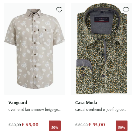
Toevoegen aan favorieten
Toevoe
Vanguard
Casa Moda
overhemd korte mouw beige geprint
casual overhemd wijde fit groen geprint katoen borstzak
€ 45,00
€ 35,00
-
-
€ 89,99
€ 69,99
50%
50%