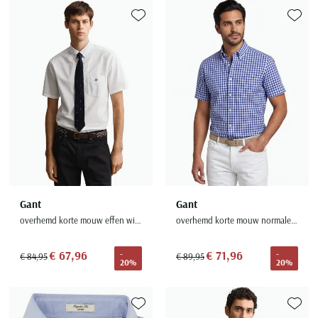
Toevoegen aan favorieten
Toevoe
Gant
Gant
overhemd korte mouw effen wit normale fit katoen
overhemd korte mouw normale fit blauw geruit katoen
€ 67,96
€ 71,96
-
-
€ 84,95
€ 89,95
20%
20%