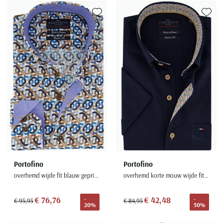
Toevoegen aan favorieten
Toevoe
Portofino
Portofino
overhemd wijde fit blauw geprint katoen
overhemd korte mouw wijde fit effen donkerblauw katoen
€ 76,76
€ 42,48
-
-
€ 95,95
€ 84,95
20%
50%