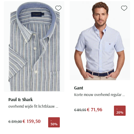
Toevoegen aan favorieten
Toevoe
Gant
Korte mouw overhemd regular fit lichtblauw geruit katoen
Paul & Shark
overhemd wijde fit lichtblauw gestreept
€ 71,96
-
€ 89,95
20%
€ 159,50
-
€ 319,00
50%