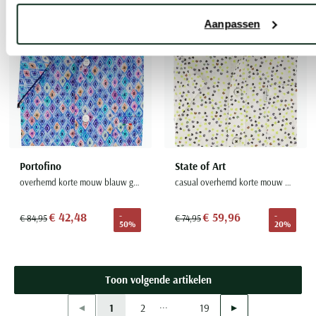
Aanpassen
Portofino
State of Art
overhemd korte mouw blauw geprint katoen
casual overhemd korte mouw wijde fit groen
€ 42,48
€ 59,96
-
-
€ 84,95
€ 74,95
50%
20%
Toon volgende artikelen
...
Vorige
Volgende
1
2
19