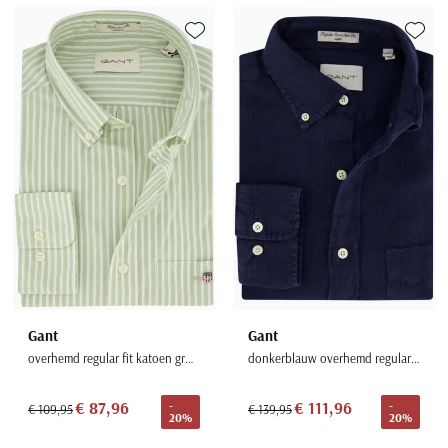
Toevoegen aan favorieten
Toevoe
Gant
Gant
overhemd regular fit katoen groen gestreept
donkerblauw overhemd regular fit linnen
€ 87,96
€ 111,96
-
-
€ 109,95
€ 139,95
20%
20%