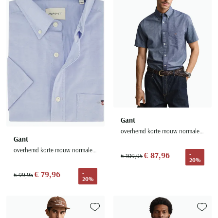
Toevoegen aan favorieten
Toevoe
Gant
overhemd korte mouw normale fit effen blauw katoen
Gant
overhemd korte mouw normale fit lichtblauw katoen
€ 87,96
-
€ 109,95
20%
€ 79,96
-
€ 99,95
20%