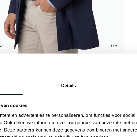
1 / 9
Details
Alle kenmer
 van cookies
liteit met de UBR Sky Fall coat in
Artikelnr.
ent en advertenties te personaliseren, om functies voor social
aakt van 100% nylon en heeft een voering
. Ook delen we informatie over uw gebruik van onze site met on
Naam
genachtige dagen. Het effen design maakt
e. Deze partners kunnen deze gegevens combineren met andere i
verschillende outfits. De lengte van de jas
Merk