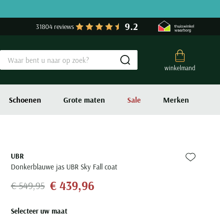
9.2
31804 reviews
Submit search
winkelmand
Schoenen
Grote maten
Sale
Merken
UBR
Zet bij fa
Donkerblauwe jas UBR Sky Fall coat
€ 439,96
€ 549,95
Selecteer uw maat