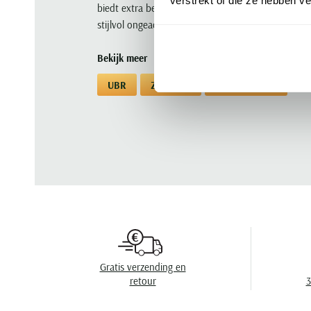
verstrekt of die ze hebben v
biedt extra bescherming tegen de elementen. Kies 
stijlvol ongeacht het weer. Voeg deze must-have 
Bekijk meer
UBR
Zomerjas
Zomerjas UBR
Gratis verzending en
retour
3