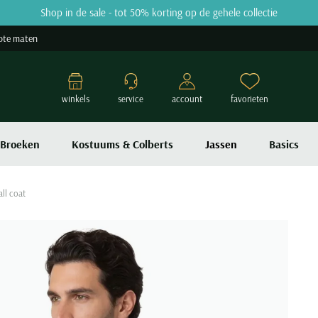
Shop in de sale - tot 50% korting op de gehele collectie
ote maten
winkels
service
account
favorieten
Broeken
Kostuums & Colberts
Jassen
Basics
ll coat