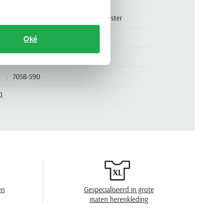
100% nylon. Voering 100% polyester
normale fit
Oké
donkerblauw
.
7058-590
n
effen
zonder capuchon
lang
Regenjassen
en
Gespecialiseerd in grote
maten herenkleding