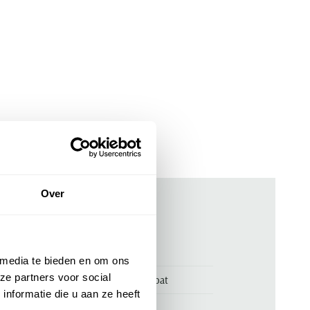
Over
ken
00122816
 media te bieden en om ons
ze partners voor social
Donkerblauwe jas UBR Sky Fall coat
nformatie die u aan ze heeft
UBR