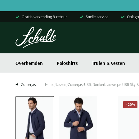
Skip to content
Gratis verzending & retour
Snelle service
Ook gr
Overhemden
Poloshirts
Truien & Vesten
Zomerjas
Home
Jassen
Zomerjas
UBR
Donkerblauwe jas UBR Sky Fa
- 20%