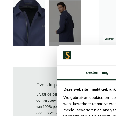
+1
Vergroot
Toestemming
Over dit product
Deze website maakt gebruik
Ervaar de perfecte combinatie van stijl en functiona
We gebruiken cookies om cont
donkerblauw. Deze jas met een normale fit is gem
websiteverkeer te analyseren
van 100% polyester waardoor hij ideaal is voor re
media, adverteren en analys
deze jas veelzijdig en makkelijk te combineren met 