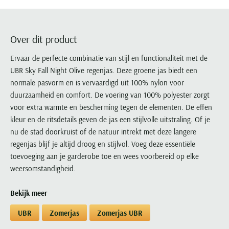
Portofino
PME Legend
Tussenjassen
PME Legend
Polo Ralph Lauren
Pierre Cardin
New Zealand
Lacoste
Profuomo
Polo Ralph Lauren
Bodywarmers
Polo Ralph Lauren
PME Legend
PME Legend
Olymp
Ledub
R2
Portofino
Over dit product
Portofino
Portofino
Polo Ralph Lauren
Paul & Shark
Lyle & Scott
Seidensticker
Reset
Profuomo
Profuomo
Portofino
Ervaar de perfecte combinatie van stijl en functionaliteit met de
Polo Ralph Lauren
Mac
State of Art
State of Art
UBR Sky Fall Night Olive regenjas. Deze groene jas biedt een
State of Art
State of Art
Replay
PME Legend
Maerz
normale pasvorm en is vervaardigd uit 100% nylon voor
Tommy Hilfiger
Superdry
Superdry
Superdry
Tommy Hilfiger
Profuomo
Magnanni
duurzaamheid en comfort. De voering van 100% polyester zorgt
Vanguard
Tenson
Tommy Hilfiger
Thomas Maine
Tramarossa
R2
Mason's
voor extra warmte en bescherming tegen de elementen. De effen
Xacus
Tommy Hilfiger
Vanguard
Tommy Hilfiger
Vanguard
kleur en de ritsdetails geven de jas een stijlvolle uitstraling. Of je
State of Art
Mc Alson
UBR
nu de stad doorkruist of de natuur intrekt met deze langere
Vanguard
Superdry
Meyer
regenjas blijf je altijd droog en stijlvol. Voeg deze essentiële
Populaire kleuren
Vanguard
Grote maten
Deals
William Lockie
Tenson
New Zealand
toevoeging aan je garderobe toe en wees voorbereid op elke
Wit overhemd heren
Grote maten poloshirts
2e broek voor de helft
Wellington of Billmore
weersomstandigheid.
Tommy Hilfiger
Zwart overhemd heren
Grote maten herenmode
Populaire materialen
Tramarossa
Blauw overhemd heren
Populaire merk lijnen
Grote maten
Bekijk meer
Katoenen trui
North 84
Vanguard
Groen overhemd heren
Meyer Chicago
Grote maten jassen
Populaire kleuren
Lamswollen trui
UBR
Zomerjas
Zomerjas UBR
Olymp
Alle merken sale
Witte polo heren
Meyer Diego
Grote maten winterjassen
Merino wol trui