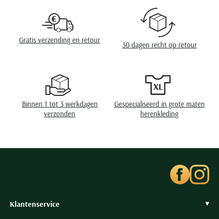
Lengte jas
lang
Seidensticker
Soort jas
Regenjassen
Slater
State of Art
Gratis verzending en retour
30 dagen recht op retour
Superdry
Tenson
Thomas Maine
Tommy Hilfiger
Binnen 1 tot 3 werkdagen
Gespecialiseerd in grote maten
Tramarossa
verzonden
herenkleding
UBR
Vanguard
Wellington of Billmore
William Lockie
Xacus
Klantenservice
Alle merken