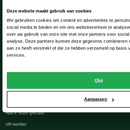
Heemstede
Deze website maakt gebruik van cookies
Hillegom
We gebruiken cookies om content en advertenties te persona
Leiderdorp
social media te bieden en om ons websiteverkeer te analyse
over uw gebruik van onze site met onze partners voor social
Lisse
analyse. Deze partners kunnen deze gegevens combineren me
aan ze heeft verstrekt of die ze hebben verzameld op basis
Noordwijk
services.
Oegstgeest
Openingstijden winkels
Oké
Schulte Herenmode
Aanpassen
Grote maten herenkleding
Paul & Shark specialist
VIP member