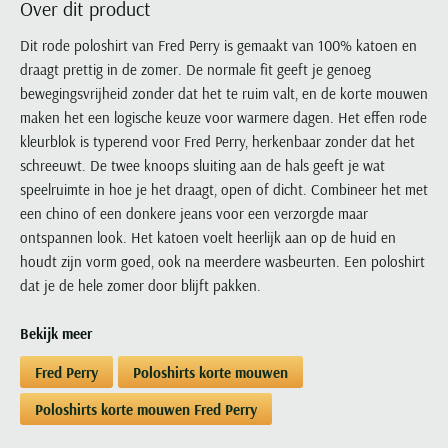
Over dit product
Portofino
PME Legend
Tussenjassen
PME Legend
Polo Ralph Lauren
Pierre Cardin
New Zealand
Lacoste
Profuomo
Polo Ralph Lauren
Dit rode poloshirt van Fred Perry is gemaakt van 100% katoen en
Bodywarmers
Polo Ralph Lauren
PME Legend
PME Legend
Olymp
Ledub
draagt prettig in de zomer. De normale fit geeft je genoeg
R2
Portofino
Portofino
Portofino
Polo Ralph Lauren
Paul & Shark
Lyle & Scott
bewegingsvrijheid zonder dat het te ruim valt, en de korte mouwen
Seidensticker
Reset
Profuomo
Profuomo
Portofino
Polo Ralph Lauren
Mac
maken het een logische keuze voor warmere dagen. Het effen rode
State of Art
State of Art
State of Art
State of Art
Replay
kleurblok is typerend voor Fred Perry, herkenbaar zonder dat het
PME Legend
Maerz
Tommy Hilfiger
Superdry
schreeuwt. De twee knoops sluiting aan de hals geeft je wat
Superdry
Superdry
Tommy Hilfiger
Profuomo
Magnanni
speelruimte in hoe je het draagt, open of dicht. Combineer het met
Vanguard
Tenson
Tommy Hilfiger
Thomas Maine
Tramarossa
R2
Mason's
een chino of een donkere jeans voor een verzorgde maar
Xacus
Tommy Hilfiger
Vanguard
Tommy Hilfiger
Vanguard
ontspannen look. Het katoen voelt heerlijk aan op de huid en
State of Art
Mc Alson
UBR
houdt zijn vorm goed, ook na meerdere wasbeurten. Een poloshirt
Vanguard
Superdry
Meyer
Populaire kleuren
dat je de hele zomer door blijft pakken.
Vanguard
Grote maten
Deals
William Lockie
Tenson
New Zealand
Wit overhemd heren
Grote maten poloshirts
2e broek voor de helft
Wellington of Billmore
Tommy Hilfiger
Bekijk meer
Zwart overhemd heren
Grote maten herenmode
Populaire materialen
Tramarossa
Fred Perry
Poloshirts korte mouwen
Blauw overhemd heren
Populaire merk lijnen
Grote maten
Katoenen trui
North 84
Vanguard
Groen overhemd heren
Meyer Chicago
Grote maten jassen
Populaire kleuren
Poloshirts korte mouwen Fred Perry
Lamswollen trui
Olymp
Alle merken sale
Witte polo heren
Meyer Diego
Grote maten winterjassen
Merino wol trui