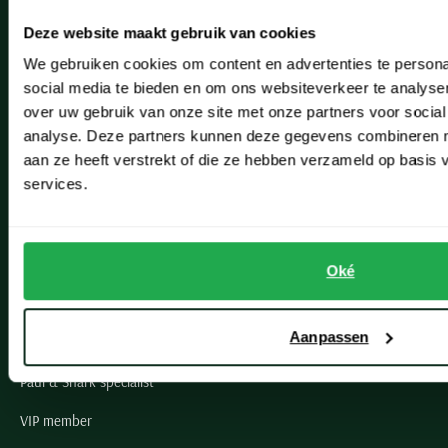
Heemstede
Deze website maakt gebruik van cookies
Hillegom
We gebruiken cookies om content en advertenties te persona
Leiderdorp
social media te bieden en om ons websiteverkeer te analyse
over uw gebruik van onze site met onze partners voor social
Lisse
analyse. Deze partners kunnen deze gegevens combineren me
aan ze heeft verstrekt of die ze hebben verzameld op basis
Noordwijk
services.
Oegstgeest
Openingstijden winkels
Oké
Schulte Herenmode
Aanpassen
Grote maten herenkleding
Paul & Shark specialist
VIP member