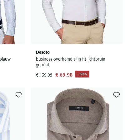
Desoto
tblauw
business overhemd slim fit lichtbruin
geprint
€ 69,98
- 50%
€ 139,95
Toevoegen aan favorieten
Toevoegen aa