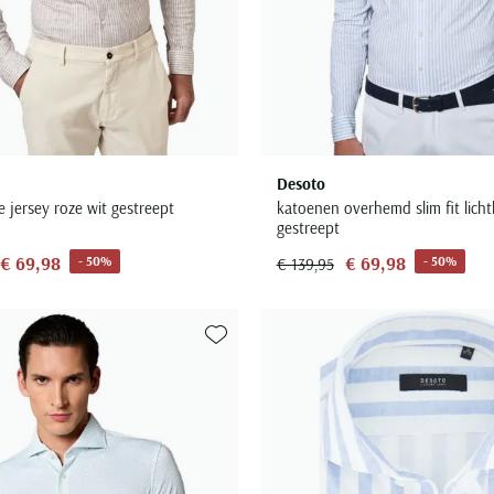
Desoto
e jersey roze wit gestreept
katoenen overhemd slim fit lich
gestreept
€ 69,98
€ 69,98
- 50%
- 50%
€ 139,95
Toevoegen aan favorieten