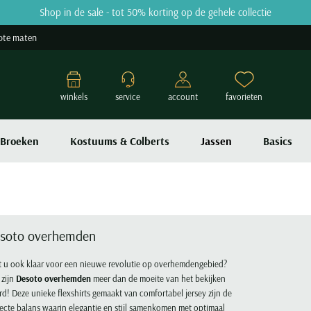
Shop in de sale - tot 50% korting op de gehele collectie
ote maten
winkels
service
account
favorieten
Broeken
Kostuums & Colberts
Jassen
Basics
soto overhemden
t u ook klaar voor een nieuwe revolutie op overhemdengebied?
 zijn
Desoto overhemden
meer dan de moeite van het bekijken
d! Deze unieke flexshirts gemaakt van comfortabel jersey zijn de
ecte balans waarin elegantie en stijl samenkomen met optimaal