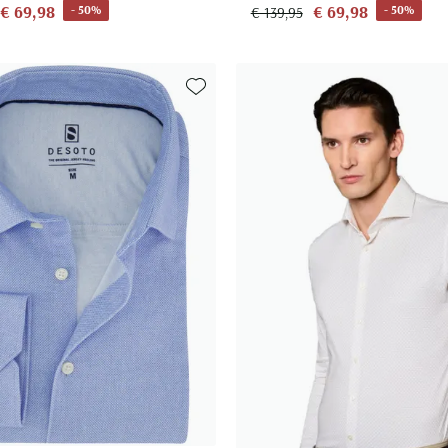
€ 69,98
€ 69,98
- 50%
- 50%
€ 139,95
Toevoegen aan favorieten