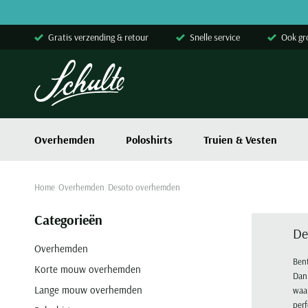
Skip to content
Gratis verzending & retour
Snelle service
Ook gr
Overhemden
Poloshirts
Truien & Vesten
Home
Overhemden
Desoto overhemden
Categorieën
De
Overhemden
Ben
Korte mouw overhemden
Dan
Lange mouw overhemden
waar
perf