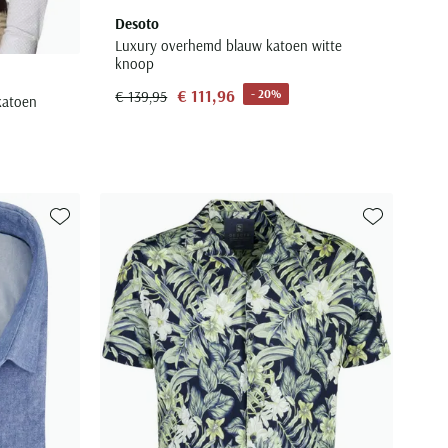
Desoto
Luxury overhemd blauw katoen witte
knoop
€ 111,96
- 20%
€ 139,95
katoen
Toevoegen aan favorieten
Toevoegen aa