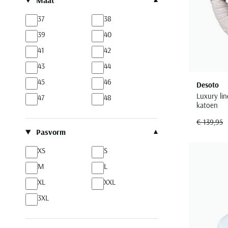
Maat
37
38
39
40
41
42
43
44
45
46
Desoto
Luxury lin
47
48
katoen
€ 139,95
Pasvorm
XS
S
M
L
XL
XXL
3XL