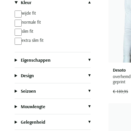
Kleur
wijde fit
normale fit
slim fit
extra slim fit
Eigenschappen
Desoto
Design
overhemd s
geprint
Seizoen
€ 139,95
Mouwlengte
Gelegenheid