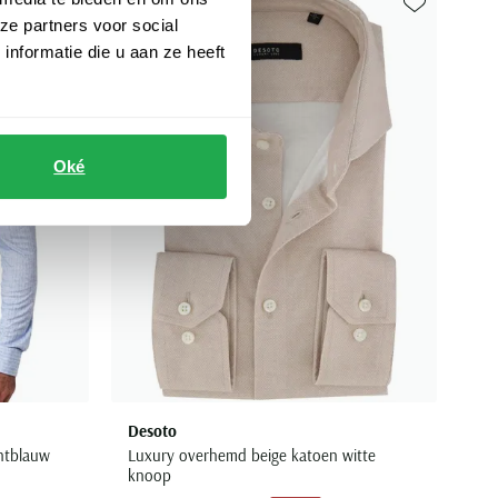
ze partners voor social
Toevoegen aan favorieten
Toevoegen aa
nformatie die u aan ze heeft
Oké
Desoto
chtblauw
Luxury overhemd beige katoen witte
knoop