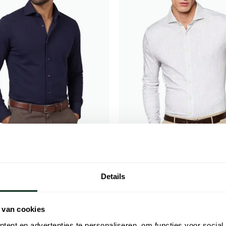
Desoto
e donkerblauw slanke fit
Beige gestreept overhemd slim fi
Details
€ 89,98
€ 69,98
- 50%
- 50%
€ 139,95
 van cookies
ent en advertenties te personaliseren, om functies voor social