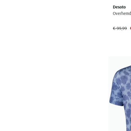
Desoto
Overhemd 
€ 99,99