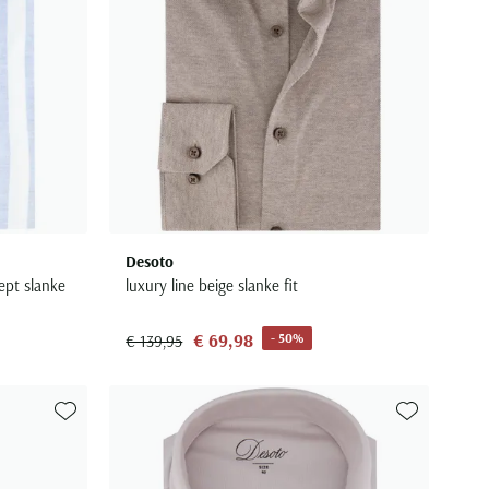
Desoto
eept slanke
luxury line beige slanke fit
€ 69,98
- 50%
€ 139,95
Toevoegen aan favorieten
Toevoegen aa