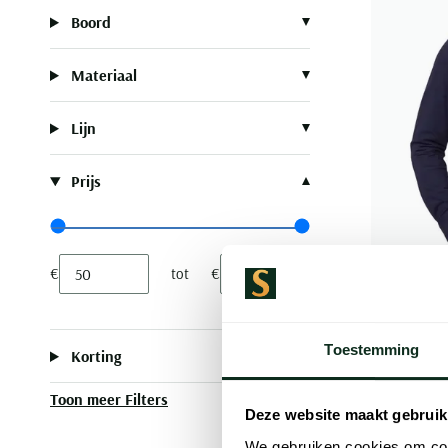
Boord
Materiaal
Lijn
Prijs
Range slider min value
Range slider max value
€
tot
€
Minimum value input
Maximum value input
Desoto
luxury lin
Toestemming
Korting
€ 179,95
Toon meer Filters
Deze website maakt gebruik
We gebruiken cookies om cont