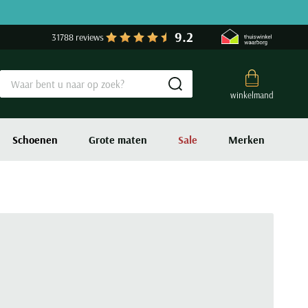
9.2
31788 reviews
Submit search
winkelmand
Schoenen
Grote maten
Sale
Merken