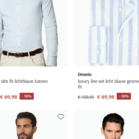
Desoto
lim fit lichtblauw katoen
luxury line wit licht blauw gestr
fit
€ 69,98
€ 69,98
- 50%
- 50%
€ 139,95
Toevoegen aan favorieten