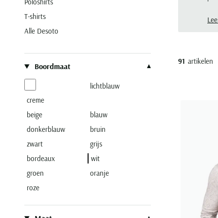
Poloshirts
draa
T-shirts
gek
Lee
en s
Alle Desoto
over
Filteren op
91
artikelen
Boordmaat
lichtblauw
creme
beige
blauw
donkerblauw
bruin
zwart
grijs
bordeaux
wit
groen
oranje
roze