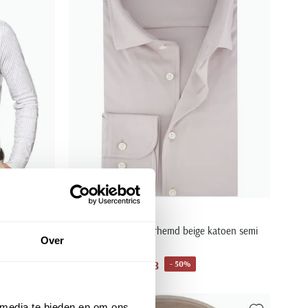
Desoto
t
Luxury jersey overhemd beige katoen semi
Over
wide spread
€ 89,98
- 50%
€ 179,95
 media te bieden en om ons