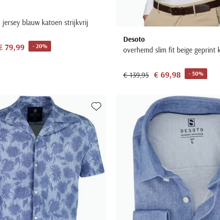
jersey blauw katoen strijkvrij
Desoto
€ 79,99
- 20%
overhemd slim fit beige geprint 
€ 69,98
- 50%
€ 139,95
Toevoegen aan favorieten