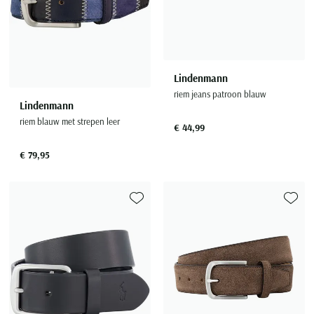
Lindenmann
riem jeans patroon blauw
Lindenmann
riem blauw met strepen leer
€ 44,99
€ 79,95
Toevoegen aan favorieten
Toevoe