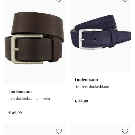
Toevoegen aan favorieten
Toevoe
Lindenmann
riem leer donkerblauw
Lindenmann
riem donkerbruin uni leder
€ 44,99
€ 49,99