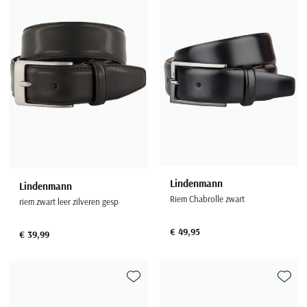
Lindenmann
Lindenmann
Riem Chabrolle zwart
riem zwart leer zilveren gesp
€ 49,95
€ 39,99
Toevoegen aan favorieten
Toevoe