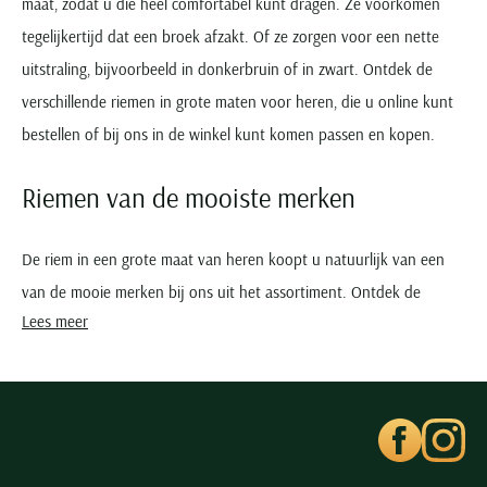
maat, zodat u die heel comfortabel kunt dragen. Ze voorkomen
tegelijkertijd dat een broek afzakt. Of ze zorgen voor een nette
uitstraling, bijvoorbeeld in donkerbruin of in zwart. Ontdek de
verschillende riemen in grote maten voor heren, die u online kunt
bestellen of bij ons in de winkel kunt komen passen en kopen.
Riemen van de mooiste merken
De riem in een grote maat van heren koopt u natuurlijk van een
van de mooie merken bij ons uit het assortiment. Ontdek de
Lees meer
nieuwe en klassieke collecties van bijvoorbeeld La Boucle,
Lindenmann, Magnanni en Profuomo.
Het zijn die merken die er met de riemen in grote maten in bruin,
groen, donkerblauw en zwart voor zorgen dat u daarmee sowieso