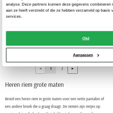
analyse. Deze partners kunnen deze gegevens combineren me
aan ze heeft verstrekt of die ze hebben verzameld op basis
services.
Lindenmann
Lindenmann
riem leer bruin
riem zwart leer dunne zilveren gesp
€ 39,99
€ 44,99
Oké
Aanpassen
Toon volgende artikelen
Vorige
Volgende
1
2
Current Page
Page
Heren riem grote maten
Bestel een heren riem in grote maten voor een nette pantalon of
een andere broek die u graag draagt. De riemen zijn netjes op