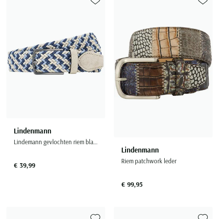
Toevoegen aan favorieten
Toevoe
Lindenmann
Lindemann gevlochten riem blauw bruin stretch stijlvol
Lindenmann
Riem patchwork leder
€ 39,99
€ 99,95