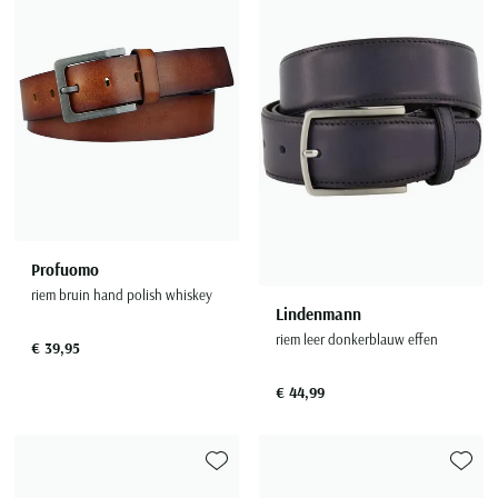
Profuomo
riem bruin hand polish whiskey
Lindenmann
riem leer donkerblauw effen
€ 39,95
€ 44,99
Toevoegen aan favorieten
Toevoe