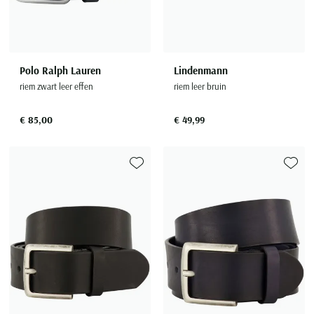
Polo Ralph Lauren
Lindenmann
riem zwart leer effen
riem leer bruin
€ 85,00
€ 49,99
Toevoegen aan favorieten
Toevoe