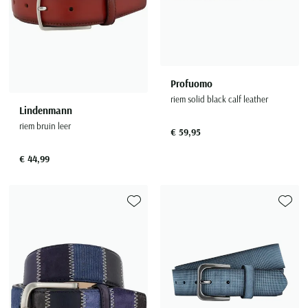
Profuomo
riem solid black calf leather
Lindenmann
riem bruin leer
€ 59,95
€ 44,99
Toevoegen aan favorieten
Toevoe