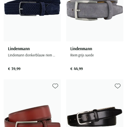
Lindenmann
Lindenmann
Lindemann donkerblauw riem elastisch stretch stijlvol
Riem grijs suede
€ 39,99
€ 44,99
Toevoegen aan favorieten
Toevoe