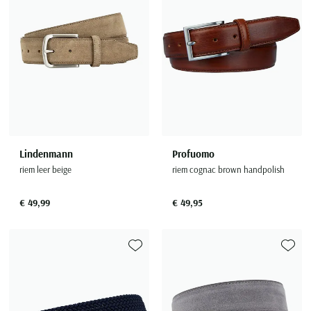
Lindenmann
Profuomo
riem leer beige
riem cognac brown handpolish
€ 49,99
€ 49,95
Toevoegen aan favorieten
Toevoe