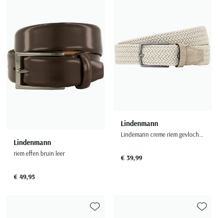
Toevoegen aan favorieten
Toevoe
Lindenmann
Lindemann creme riem gevlochten stretch stijlvol
Lindenmann
riem effen bruin leer
€ 39,99
€ 49,95
Toevoegen aan favorieten
Toevoe