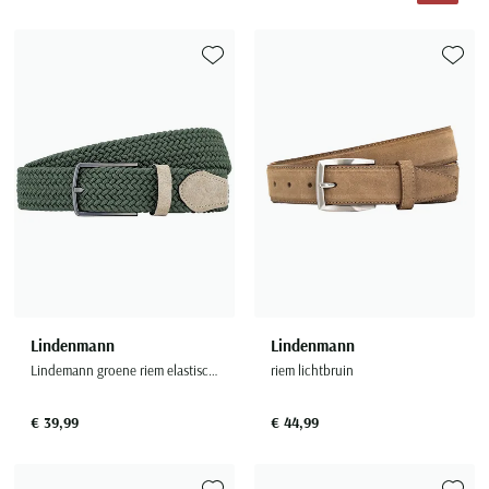
Toevoegen aan favorieten
Toevoe
Lindenmann
Lindenmann
Lindemann groene riem elastisch stretch stijlvol
riem lichtbruin
€ 39,99
€ 44,99