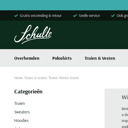
Skip to content
Gratis verzending & retour
Snelle service
Ook gr
Overhemden
Poloshirts
Truien & Vesten
Home
Truien & vesten
Truien
Winter truien
Categorieën
Wi
Truien
Best
Sweaters
u de
Hoodies
insp
zoek