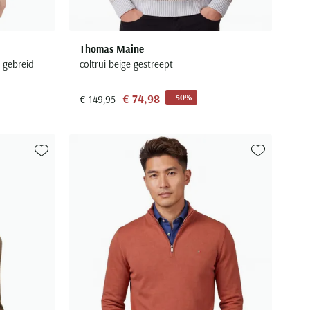
Thomas Maine
f gebreid
coltrui beige gestreept
€ 74,98
- 50%
€ 149,95
Toevoegen aan favorieten
Toevoegen aa