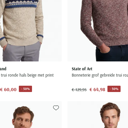
and
State of Art
trui ronde hals beige met print
Bonneterie grof gebreide trui ro
€ 60,00
€ 64,98
- 50%
- 50%
€ 129,95
Toevoegen aan favorieten