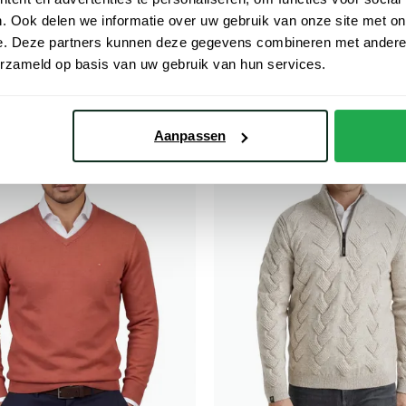
 effen katoen normale fit
trui v-hals oranje effen merinow
. Ook delen we informatie over uw gebruik van onze site met on
fit
e. Deze partners kunnen deze gegevens combineren met andere i
€ 54,98
€ 49,98
- 50%
- 50%
€ 99,95
erzameld op basis van uw gebruik van hun services.
Aanpassen
Toevoegen aan favorieten