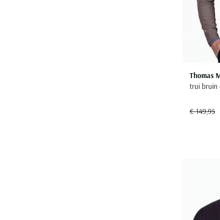
Thomas M
trui bruin
€ 149,95