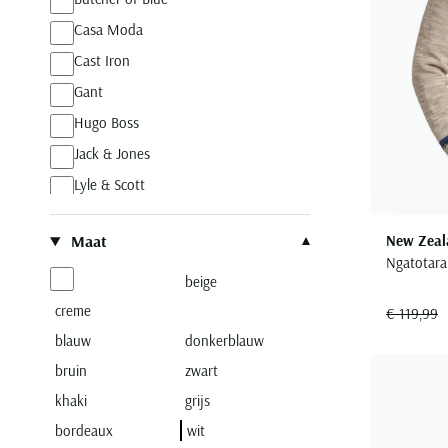
Casa Moda
Cast Iron
Gant
Hugo Boss
Jack & Jones
Lyle & Scott
Maerz
New Zeal
Maat
New Zealand
Ngatotara 
Olymp
beige
PME Legend
creme
€ 119,99
Paul & Shark
blauw
donkerblauw
bruin
Polo Ralph Lauren
zwart
khaki
grijs
Portofino
bordeaux
wit
Profuomo