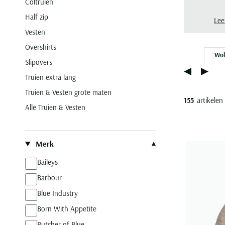
Coltruien
bove
Half zip
de w
Lee
Vesten
Overshirts
Wol
Slipovers
Truien extra lang
Truien & Vesten grote maten
155
artikelen
Alle Truien & Vesten
Filteren op
Merk
Baileys
Barbour
Blue Industry
Born With Appetite
Butcher of Blue