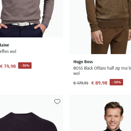
aine
 effen wol
Hugo Boss
€ 74,98
- 50%
BOSS Black Ofilato half zip trui 
wol
€ 89,98
- 50%
€ 179,95
Toevoegen aan favorieten