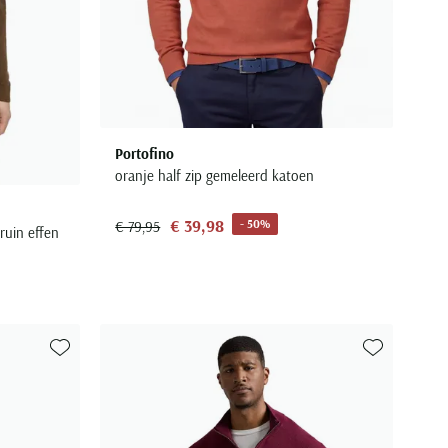
Portofino
oranje half zip gemeleerd katoen
€ 39,98
- 50%
€ 79,95
bruin effen
Toevoegen aan favorieten
Toevoegen aa