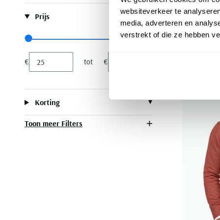
trui bruin
websiteverkeer te analyseren
Prijs
media, adverteren en analys
€ 109,95
verstrekt of die ze hebben v
Range slider min value
Range slider max value
€
tot
€
Minimum value input
Maximum value input
Korting
Toon meer Filters