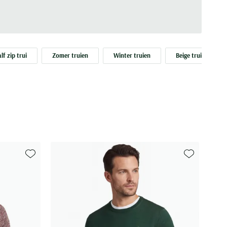
lf zip trui
Zomer truien
Winter truien
Beige trui
Toevoegen aan favorieten
Toevoegen aa