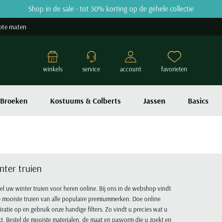
Shop in de sale - tot 50% korting op de gehele collectie
ote maten
winkels
service
account
favorieten
Broeken
Kostuums & Colberts
Jassen
Basics
nter truien
el uw winter truien voor heren online. Bij ons in de webshop vindt
 mooiste truien van alle populaire premiummerken. Doe online
iratie op en gebruik onze handige filters. Zo vindt u precies wat u
t. Bestel de mooiste materialen, de maat en pasvorm die u zoekt en