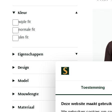
Kleur
wijde fit
normale fit
slim fit
Eigenschappen
Design
Model
Toestemming
Mouwlengte
Deze website maakt gebruik
Materiaal
Portofino
We gebruiken cookies om cont