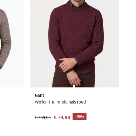
Gant
Wollen trui ronde hals rood
€ 79,98
- 50%
€ 159,95