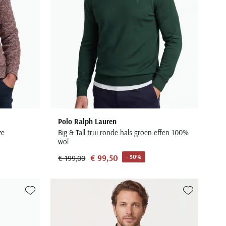
Polo Ralph Lauren
ze
Big & Tall trui ronde hals groen effen 100%
wol
€ 99,50
- 50%
€ 199,00
Toevoegen aan favorieten
Toevoegen aa