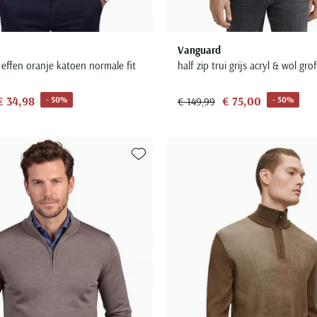
Vanguard
s effen oranje katoen normale fit
half zip trui grijs acryl & wol gro
€ 34,98
€ 75,00
- 50%
- 50%
€ 149,99
Toevoegen aan favorieten