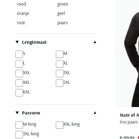
rood
groen
State of Art
oranje
geel
Superdry
roze
paars
Thomas Maine
Tommy Hilfiger
Lengtemaat
Vanguard
William Lockie
S
M
L
XL
XXL
3XL
4XL
5XL
6XL
Pasvorm
State of A
trui paars
M-long
XXL-long
3XL-long
€ 99,95