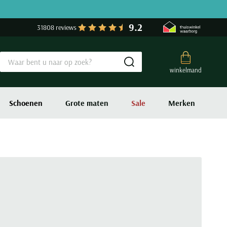
9.2
31808 reviews
Submit search
winkelmand
Schoenen
Grote maten
Sale
Merken