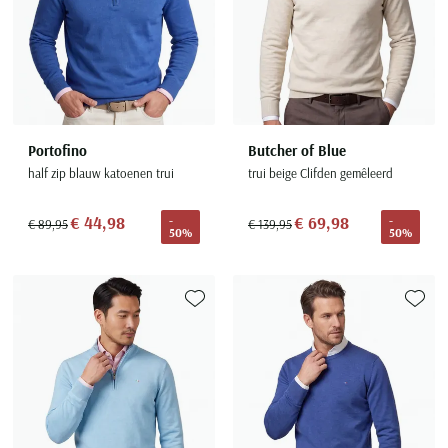
Portofino
Butcher of Blue
half zip blauw katoenen trui
trui beige Clifden gemêleerd
€ 44,98
€ 69,98
-
-
€ 89,95
€ 139,95
50%
50%
Toevoegen aan favorieten
Toevoe