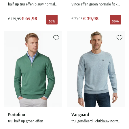
half zip trui effen blauw normale fit katoen
Vince effen groen normale fit katoen v-hals
€ 64,98
€ 39,98
-
-
€ 129,95
€ 79,95
50%
50%
Toevoegen aan favorieten
Toevoe
Portofino
Vanguard
trui half zip groen effen
trui gemêleerd lichtblauw normale fit