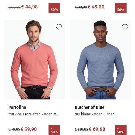
€ 44,98
€ 45,00
-
-
€ 89,95
€ 89,99
50%
50%
Toevoegen aan favorieten
Toevoe
Portofino
Butcher of Blue
trui v-hals roze effen katoen met logo
trui blauw katoen Clifden
€ 39,98
€ 69,98
-
-
€ 79,95
€ 139,95
50%
50%