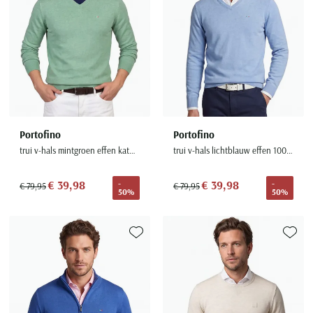
Portofino
Portofino
trui v-hals mintgroen effen katoen
trui v-hals lichtblauw effen 100% katoen
€ 39,98
€ 39,98
-
-
€ 79,95
€ 79,95
50%
50%
Toevoegen aan favorieten
Toevoe