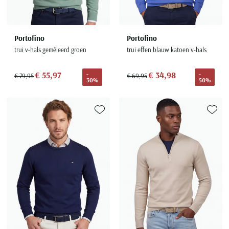
Portofino
Portofino
trui v-hals gemêleerd groen
trui effen blauw katoen v-hals
€ 55,97
€ 34,98
-
-
€ 79,95
€ 69,95
30%
50%
Toevoegen aan favorieten
Toevoe