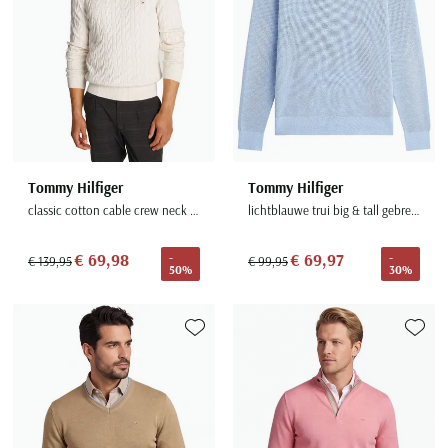
Tommy Hilfiger
Tommy Hilfiger
classic cotton cable crew neck wit katoen
lichtblauwe trui big & tall gebreid
€ 69,98
€ 69,97
-
-
€ 139,95
€ 99,95
50%
30%
Toevoegen aan favorieten
Toevoe