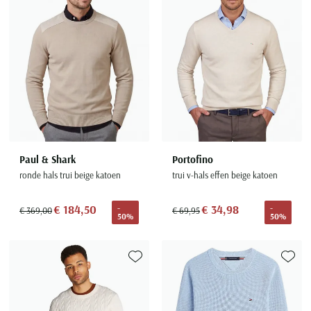
Paul & Shark
Portofino
ronde hals trui beige katoen
trui v-hals effen beige katoen
€ 184,50
€ 34,98
-
-
€ 369,00
€ 69,95
50%
50%
Toevoegen aan favorieten
Toevoe