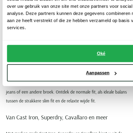
Normale fit truien zitten heerlijk comfortabel én zien er geweldig
over uw gebruik van onze site met onze partners voor social
analyse. Deze partners kunnen deze gegevens combineren me
uit. De truien in regular fit zijn beschikbaar van diverse topmerken.
aan ze heeft verstrekt of die ze hebben verzameld op basis
Bovendien hebben we de items gewoon op voorraad, zowel online
services.
als bij ons in de winkels.
Precies in balans
Oké
In normale fit zijn de truien voor heren precies in balans. Ze zitten
Aanpassen
niet te strak en bieden voldoende bewegingsvrijheid. Tegelijkertijd
hebben ze een mooie pasvorm en combineren ze stijlvol met een
jeans of een andere broek. Ontdek de normale fit, als ideale balans
tussen de strakkere slim fit en de relaxte wijde fit.
Van Cast Iron, Superdry, Cavallaro en meer