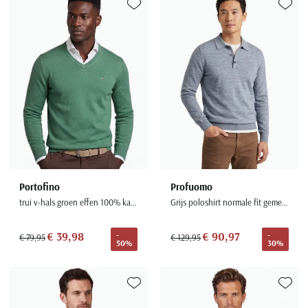
Toevoegen aan favorieten
Toevoe
Portofino
Profuomo
trui v-hals groen effen 100% katoen
Grijs poloshirt normale fit gemeleerd
€ 39,98
€ 90,97
-
-
€ 79,95
€ 129,95
50%
30%
Toevoegen aan favorieten
Toevoe