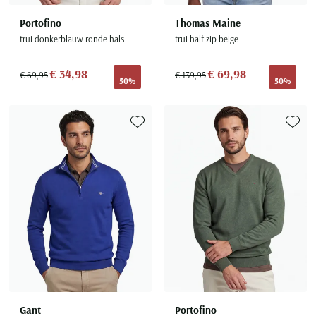
Portofino
Thomas Maine
trui donkerblauw ronde hals
trui half zip beige
€ 34,98
€ 69,98
-
-
€ 69,95
€ 139,95
50%
50%
Toevoegen aan favorieten
Toevoe
Gant
Portofino