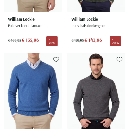
William Lockie
William Lockie
Pullover kobalt lamswol
trui v-hals donkergroen
€ 135,96
€ 143,96
-
-
€ 169,95
€ 179,95
20%
20%
Toevoegen aan favorieten
Toevoe