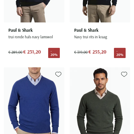
Paul & Shark
Paul & Shark
trui ronde hals navy lamswol
Navy trui rits in kraag
€ 231,20
€ 255,20
-
-
€ 289,00
€ 319,00
20%
20%
Toevoegen aan favorieten
Toevoe