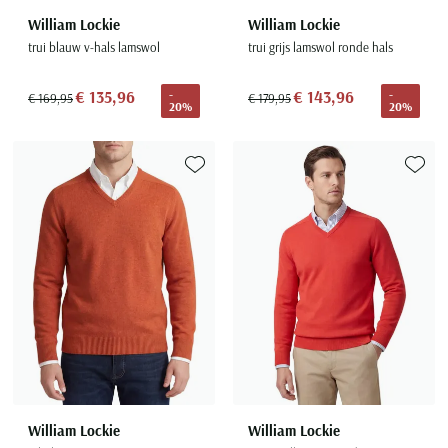
William Lockie
William Lockie
trui blauw v-hals lamswol
trui grijs lamswol ronde hals
€ 135,96
€ 143,96
-
-
€ 169,95
€ 179,95
20%
20%
Toevoegen aan favorieten
Toevoe
William Lockie
William Lockie