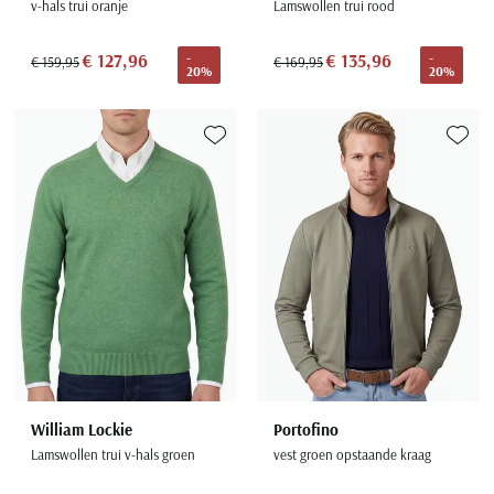
v-hals trui oranje
Lamswollen trui rood
€ 127,96
€ 135,96
-
-
€ 159,95
€ 169,95
20%
20%
Toevoegen aan favorieten
Toevoe
William Lockie
Portofino
Lamswollen trui v-hals groen
vest groen opstaande kraag