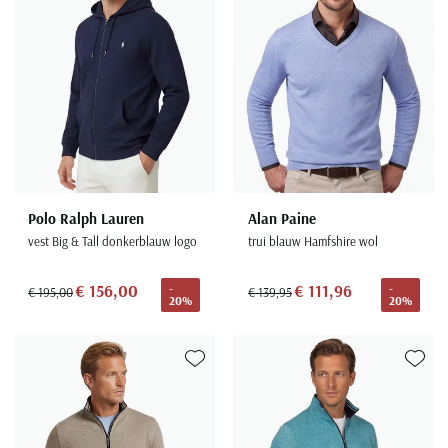
Polo Ralph Lauren
Alan Paine
vest Big & Tall donkerblauw logo
trui blauw Hamfshire wol
€ 156,00
€ 111,96
-
-
€ 195,00
€ 139,95
20%
20%
Toevoegen aan favorieten
Toevoe