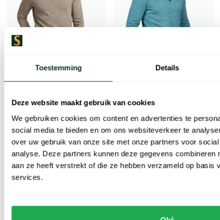
Toestemming
Details
Baileys
Baileys
baileys sweater beige katoen
sweater turquoise opstaande kraag met rits
Deze website maakt gebruik van cookies
We gebruiken cookies om content en advertenties te persona
€ 60,48
€ 60,48
-
-
€ 120,95
€ 120,95
50%
50%
social media te bieden en om ons websiteverkeer te analyse
over uw gebruik van onze site met onze partners voor social
analyse. Deze partners kunnen deze gegevens combineren me
aan ze heeft verstrekt of die ze hebben verzameld op basis
Toevoegen aan favorieten
Toevoe
services.
Oké