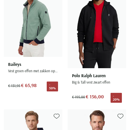
Baileys
Vest groen effen met zakken openstaande kraag
Polo Ralph Lauren
Big & Tall vest zwart effen
€ 65,98
-
€ 131,95
50%
€ 156,00
-
€ 195,00
20%
Toevoegen aan favorieten
Toevoe