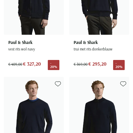
Paul & Shark
Paul & Shark
vest rits wol navy
trui met rits donkerblauw
€ 327,20
€ 295,20
-
-
€ 409,00
€ 369,00
20%
20%
Toevoegen aan favorieten
Toevoe