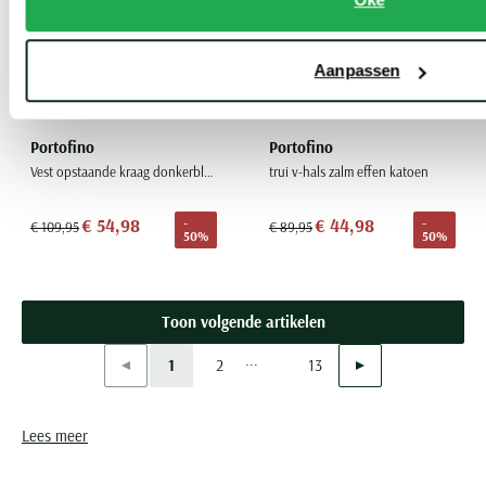
Aanpassen
Portofino
Portofino
Vest opstaande kraag donkerblauw rits effen katoen
trui v-hals zalm effen katoen
€ 54,98
€ 44,98
-
-
€ 109,95
€ 89,95
50%
50%
Toon volgende artikelen
...
Vorige
Volgende
1
2
13
Current Page
Page
Page
Lees meer