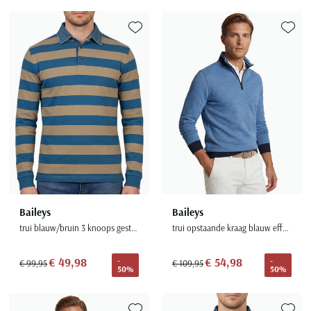
Toevoegen aan favorieten
Toevoe
Baileys
Baileys
trui blauw/bruin 3 knoops gestreept katoen
trui opstaande kraag blauw effen 100% katoen
€ 49,98
€ 54,98
-
-
€ 99,95
€ 109,95
50%
50%