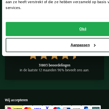
aan ze heeft verstrekt of die ze hebben verzameld op basis
Seidensticker
Fashion Team
services.
Slater
Vacatures
State of Art
Superdry
Oké
Tenson
9.2
Thomas Maine
Aanpassen
Tommy Hilfiger
Tramarossa
UBR
31803 beoordelingen
in de laatste 12 maanden 96% beveelt ons aan.
Vanguard
Wellington of Billmore
William Lockie
Xacus
Wij accepteren
Alle merken