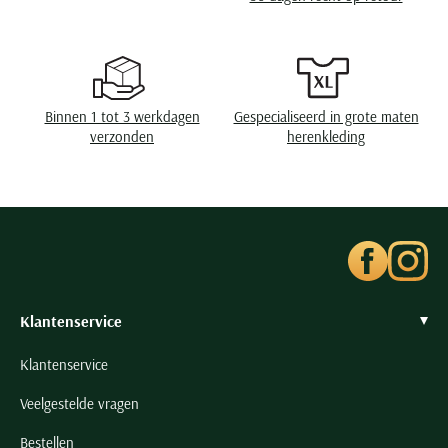
Seidensticker
Eigenschappen
dubbele manchet
Slater
Wasvoorschriften
40°C was, niet in de droger, strijken op lage
State of Art
temperatuur
Superdry
Binnen 1 tot 3 werkdagen
Gespecialiseerd in grote maten
verzonden
herenkleding
Tenson
Thomas Maine
Tommy Hilfiger
Tramarossa
UBR
Vanguard
Klantenservice
Wellington of Billmore
William Lockie
Klantenservice
Xacus
Veelgestelde vragen
Alle merken
Bestellen