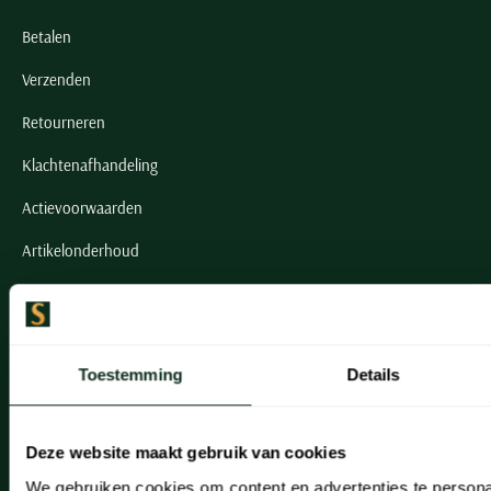
Betalen
Verzenden
Retourneren
Klachtenafhandeling
Actievoorwaarden
Artikelonderhoud
Onze winkels
Onze winkels
Toestemming
Details
Heemstede
Hillegom
Deze website maakt gebruik van cookies
We gebruiken cookies om content en advertenties te persona
Leiderdorp