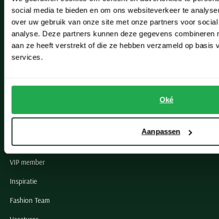
social media te bieden en om ons websiteverkeer te analyse
Lisse
over uw gebruik van onze site met onze partners voor social
analyse. Deze partners kunnen deze gegevens combineren me
Noordwijk
aan ze heeft verstrekt of die ze hebben verzameld op basis
Oegstgeest
services.
Openingstijden winkels
Oké
Schulte Herenmode
Grote maten herenkleding
Aanpassen
Paul & Shark specialist
VIP member
Inspiratie
Fashion Team