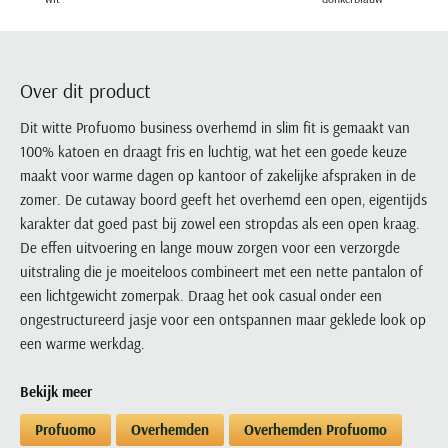
Portofino
PME Legend
Tussenjassen
PME Legend
Polo Ralph Lauren
Pierre Cardin
New Zealand
Lacoste
Profuomo
Polo Ralph Lauren
Bodywarmers
Polo Ralph Lauren
PME Legend
PME Legend
Olymp
Ledub
R2
Portofino
Portofino
Portofino
Polo Ralph Lauren
Paul & Shark
Lyle & Scott
Over dit product
Seidensticker
Reset
Profuomo
Profuomo
Portofino
Polo Ralph Lauren
Mac
Dit witte Profuomo business overhemd in slim fit is gemaakt van
State of Art
State of Art
State of Art
State of Art
Replay
PME Legend
Maerz
100% katoen en draagt fris en luchtig, wat het een goede keuze
Tommy Hilfiger
Superdry
Superdry
Superdry
Tommy Hilfiger
maakt voor warme dagen op kantoor of zakelijke afspraken in de
Profuomo
Magnanni
Vanguard
Tenson
zomer. De cutaway boord geeft het overhemd een open, eigentijds
Tommy Hilfiger
Thomas Maine
Tramarossa
R2
Mason's
karakter dat goed past bij zowel een stropdas als een open kraag.
Xacus
Tommy Hilfiger
Vanguard
Tommy Hilfiger
Vanguard
State of Art
Mc Alson
De effen uitvoering en lange mouw zorgen voor een verzorgde
UBR
Vanguard
uitstraling die je moeiteloos combineert met een nette pantalon of
Superdry
Meyer
Populaire kleuren
Vanguard
Grote maten
Deals
een lichtgewicht zomerpak. Draag het ook casual onder een
William Lockie
Tenson
New Zealand
Wit overhemd heren
ongestructureerd jasje voor een ontspannen maar geklede look op
Grote maten poloshirts
2e broek voor de helft
Wellington of Billmore
Tommy Hilfiger
een warme werkdag.
Zwart overhemd heren
Grote maten herenmode
Populaire materialen
Tramarossa
Blauw overhemd heren
Populaire merk lijnen
Grote maten
Katoenen trui
North 84
Bekijk meer
Vanguard
Groen overhemd heren
Meyer Chicago
Grote maten jassen
Populaire kleuren
Lamswollen trui
Olymp
Alle merken sale
Profuomo
Overhemden
Overhemden Profuomo
Witte polo heren
Meyer Diego
Grote maten winterjassen
Merino wol trui