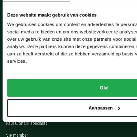
Heemstede
Deze website maakt gebruik van cookies
Hillegom
We gebruiken cookies om content en advertenties te persona
social media te bieden en om ons websiteverkeer te analyse
Leiderdorp
over uw gebruik van onze site met onze partners voor social
Lisse
analyse. Deze partners kunnen deze gegevens combineren me
aan ze heeft verstrekt of die ze hebben verzameld op basis
Noordwijk
services.
Oegstgeest
Openingstijden winkels
Oké
Schulte Herenmode
Aanpassen
Grote maten herenkleding
Paul & Shark specialist
VIP member