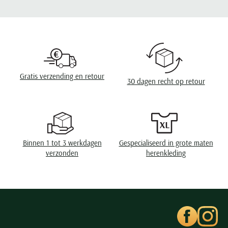
Seidensticker
Leveranciers nr.
PP2H00008B
Slater
Design
effen
State of Art
Superdry
Boord
cutaway boord
Tenson
Borstzak
geen borstzak
Gratis verzending en retour
30 dagen recht op retour
Thomas Maine
Manchet
enkele manchet
Tommy Hilfiger
Eigenschappen
knitted
Tramarossa
UBR
Binnen 1 tot 3 werkdagen
Gespecialiseerd in grote maten
Vanguard
verzonden
herenkleding
Wellington of Billmore
William Lockie
Xacus
Alle merken