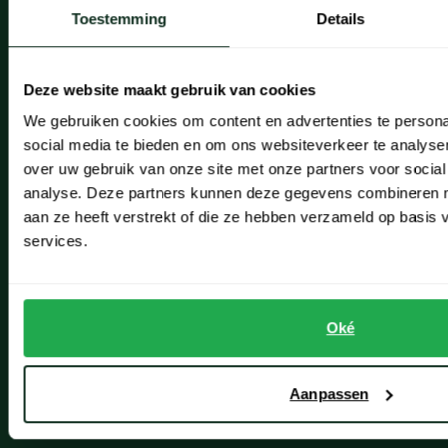
Onze winkels
Toestemming
Details
Onze winkels
Heemstede
Deze website maakt gebruik van cookies
We gebruiken cookies om content en advertenties te persona
Hillegom
social media te bieden en om ons websiteverkeer te analyse
Leiderdorp
over uw gebruik van onze site met onze partners voor social
analyse. Deze partners kunnen deze gegevens combineren me
Lisse
aan ze heeft verstrekt of die ze hebben verzameld op basis
Noordwijk
services.
Oegstgeest
Openingstijden winkels
Oké
Schulte Herenmode
Aanpassen
Grote maten herenkleding