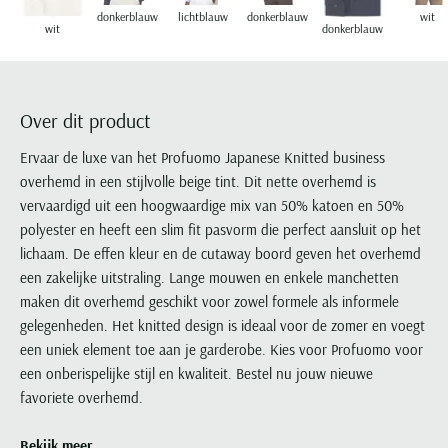
Portofino
PME Legend
Tussenjassen
PME Legend
Polo Ralph Lauren
Pierre Cardin
donkerblauw
lichtblauw
donkerblauw
wit
New Zealand
Lacoste
wit
donkerblauw
Profuomo
Polo Ralph Lauren
Bodywarmers
Polo Ralph Lauren
PME Legend
PME Legend
Olymp
Ledub
R2
Portofino
Portofino
Portofino
Polo Ralph Lauren
Paul & Shark
Lyle & Scott
Seidensticker
Reset
Profuomo
Profuomo
Portofino
Polo Ralph Lauren
Mac
Over dit product
State of Art
State of Art
State of Art
State of Art
Replay
PME Legend
Maerz
Ervaar de luxe van het Profuomo Japanese Knitted business
Tommy Hilfiger
Superdry
Superdry
Superdry
Tommy Hilfiger
Profuomo
Magnanni
overhemd in een stijlvolle beige tint. Dit nette overhemd is
Vanguard
Tenson
Tommy Hilfiger
Thomas Maine
Tramarossa
vervaardigd uit een hoogwaardige mix van 50% katoen en 50%
R2
Mason's
Xacus
Tommy Hilfiger
polyester en heeft een slim fit pasvorm die perfect aansluit op het
Vanguard
Tommy Hilfiger
Vanguard
State of Art
Mc Alson
lichaam. De effen kleur en de cutaway boord geven het overhemd
UBR
Vanguard
Superdry
Meyer
een zakelijke uitstraling. Lange mouwen en enkele manchetten
Populaire kleuren
Vanguard
Grote maten
Deals
William Lockie
maken dit overhemd geschikt voor zowel formele als informele
Tenson
New Zealand
Wit overhemd heren
Grote maten poloshirts
2e broek voor de helft
Wellington of Billmore
gelegenheden. Het knitted design is ideaal voor de zomer en voegt
Tommy Hilfiger
Zwart overhemd heren
een uniek element toe aan je garderobe. Kies voor Profuomo voor
Grote maten herenmode
Populaire materialen
Tramarossa
een onberispelijke stijl en kwaliteit. Bestel nu jouw nieuwe
Blauw overhemd heren
Populaire merk lijnen
Grote maten
Katoenen trui
North 84
Vanguard
favoriete overhemd.
Groen overhemd heren
Meyer Chicago
Grote maten jassen
Populaire kleuren
Lamswollen trui
Olymp
Alle merken sale
Witte polo heren
Meyer Diego
Grote maten winterjassen
Merino wol trui
Bekijk meer