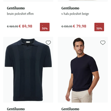
Gentiluomo
Gentiluomo
bruin poloshirt effen
v hals poloshirt beige
€ 84,98
€ 79,98
-
-
€ 169,95
€ 159,95
50%
50%
Toevoegen aan favorieten
Toevoe
Gentiluomo
Gentiluomo