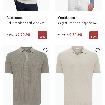
Gentiluomo
Gentiluomo
T-shirt ronde hals off witte viscose
elegant Genti polo lange mouw blauw
€ 79,98
€ 84,98
-
-
€ 159,95
€ 169,95
50%
50%
Toevoegen aan favorieten
Toevoe