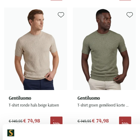
Toevoegen aan favorieten
Toevoe
Gentiluomo
Gentiluomo
T-shirt ronde hals beige katoen
T-shirt groen gemêleerd korte mouw
€ 74,98
€ 74,98
-
-
€ 149,95
€ 149,95
50%
50%