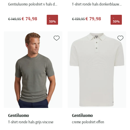
Gentiuluomo poloshirt v hals donkerblauw
T-shirt ronde hals donkerblauw viscose
€ 74,98
€ 79,98
-
-
€ 149,95
€ 159,95
50%
50%
Toevoegen aan favorieten
Toevoe
Gentiluomo
Gentiluomo
T-shirt ronde hals grijs viscose
creme poloshirt effen