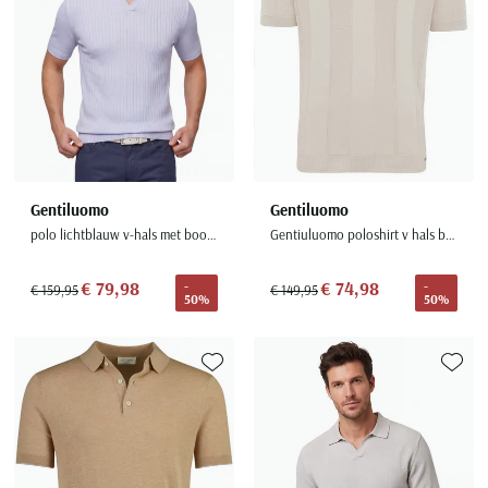
Gentiluomo
Gentiluomo
polo lichtblauw v-hals met boord en strepen
Gentiuluomo poloshirt v hals beige
€ 79,98
€ 74,98
-
-
€ 159,95
€ 149,95
50%
50%
Toevoegen aan favorieten
Toevoe