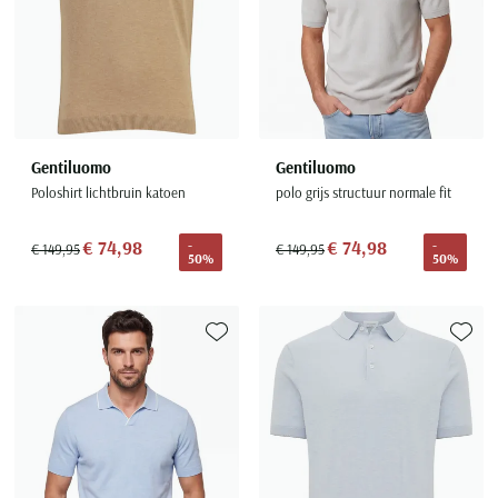
Gentiluomo
Gentiluomo
Poloshirt lichtbruin katoen
polo grijs structuur normale fit
€ 74,98
€ 74,98
-
-
€ 149,95
€ 149,95
50%
50%
Toevoegen aan favorieten
Toevoe