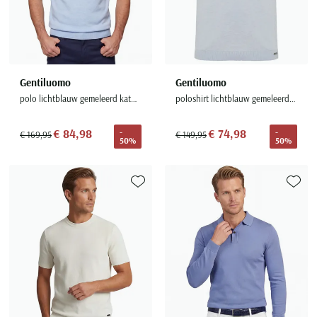
Gentiluomo
Gentiluomo
polo lichtblauw gemeleerd katoen
poloshirt lichtblauw gemeleerd normale fit
€ 84,98
€ 74,98
-
-
€ 169,95
€ 149,95
50%
50%
Toevoegen aan favorieten
Toevoe