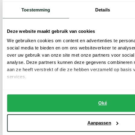
Toevoegen aan favorieten
Toevoe
Toestemming
Details
Deze website maakt gebruik van cookies
We gebruiken cookies om content en advertenties te persona
social media te bieden en om ons websiteverkeer te analyse
over uw gebruik van onze site met onze partners voor social
analyse. Deze partners kunnen deze gegevens combineren me
aan ze heeft verstrekt of die ze hebben verzameld op basis
services.
Gentiluomo
Gentiluomo
poloshirt lichtblauw met v hals
poloshirt bruin gebreid normale fit
€ 74,98
€ 84,98
Oké
-
-
€ 149,95
€ 169,95
50%
50%
Aanpassen
Lees meer