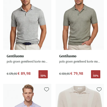
Seidensticker
Slater
State of Art
Superdry
Tenson
Thomas Maine
Tommy Hilfiger
Tramarossa
Gentiluomo
Gentiluomo
polo groen gemêleerd korte mouw
polo groen gemêleerd korte mouw
UBR
Vanguard
€ 89,98
€ 79,98
-
-
€ 179,95
€ 159,95
50%
50%
Wellington of Billmore
William Lockie
Xacus
Toevoegen aan favorieten
Toevoe
Alle merken