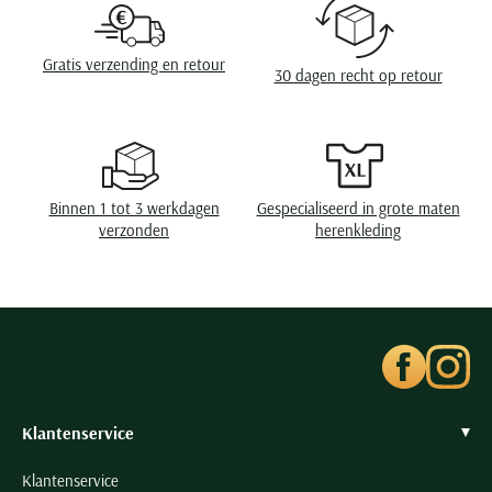
Seidensticker
Slater
Gratis verzending en retour
30 dagen recht op retour
State of Art
Superdry
Tenson
Thomas Maine
Binnen 1 tot 3 werkdagen
Gespecialiseerd in grote maten
Tommy Hilfiger
verzonden
herenkleding
Tramarossa
UBR
Vanguard
Wellington of Billmore
William Lockie
Xacus
Klantenservice
Klantenservice
Alle merken