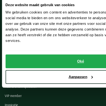
Deze website maakt gebruik van cookies
Hillegom
We gebruiken cookies om content en advertenties te persona
Leiderdorp
social media te bieden en om ons websiteverkeer te analyse
over uw gebruik van onze site met onze partners voor social
Lisse
analyse. Deze partners kunnen deze gegevens combineren me
Noordwijk
aan ze heeft verstrekt of die ze hebben verzameld op basis
services.
Oegstgeest
Openingstijden winkels
Oké
Schulte Herenmode
Aanpassen
Grote maten herenkleding
Paul & Shark specialist
VIP member
Inspiratie