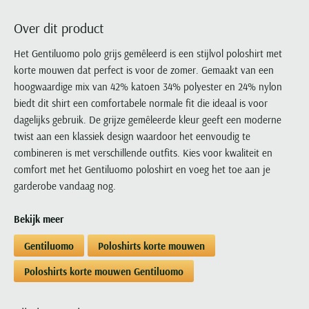
Portofino
PME Legend
Tussenjassen
PME Legend
Polo Ralph Lauren
Pierre Cardin
New Zealand
Lacoste
Over dit product
Profuomo
Polo Ralph Lauren
Bodywarmers
Polo Ralph Lauren
PME Legend
PME Legend
Olymp
Ledub
R2
Portofino
Het Gentiluomo polo grijs gemêleerd is een stijlvol poloshirt met
Portofino
Portofino
Polo Ralph Lauren
Paul & Shark
Lyle & Scott
korte mouwen dat perfect is voor de zomer. Gemaakt van een
Seidensticker
Reset
Profuomo
Profuomo
Portofino
Polo Ralph Lauren
Mac
hoogwaardige mix van 42% katoen 34% polyester en 24% nylon
State of Art
State of Art
State of Art
State of Art
Replay
PME Legend
Maerz
biedt dit shirt een comfortabele normale fit die ideaal is voor
Tommy Hilfiger
Superdry
Superdry
Superdry
Tommy Hilfiger
dagelijks gebruik. De grijze gemêleerde kleur geeft een moderne
Profuomo
Magnanni
Vanguard
Tenson
twist aan een klassiek design waardoor het eenvoudig te
Tommy Hilfiger
Thomas Maine
Tramarossa
R2
Mason's
combineren is met verschillende outfits. Kies voor kwaliteit en
Xacus
Tommy Hilfiger
Vanguard
Tommy Hilfiger
Vanguard
State of Art
Mc Alson
comfort met het Gentiluomo poloshirt en voeg het toe aan je
UBR
Vanguard
garderobe vandaag nog.
Superdry
Meyer
Populaire kleuren
Vanguard
Grote maten
Deals
William Lockie
Tenson
New Zealand
Wit overhemd heren
Bekijk meer
Grote maten poloshirts
2e broek voor de helft
Wellington of Billmore
Tommy Hilfiger
Zwart overhemd heren
Grote maten herenmode
Populaire materialen
Gentiluomo
Poloshirts korte mouwen
Tramarossa
Blauw overhemd heren
Populaire merk lijnen
Grote maten
Katoenen trui
North 84
Poloshirts korte mouwen Gentiluomo
Vanguard
Groen overhemd heren
Meyer Chicago
Grote maten jassen
Populaire kleuren
Lamswollen trui
Olymp
Alle merken sale
Witte polo heren
Meyer Diego
Grote maten winterjassen
Merino wol trui