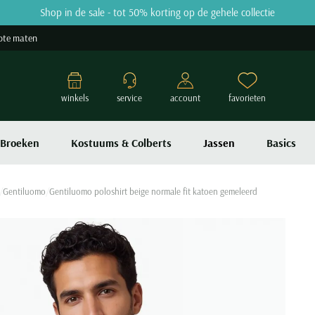
Shop in de sale - tot 50% korting op de gehele collectie
ote maten
winkels
service
account
favorieten
Broeken
Kostuums & Colberts
Jassen
Basics
Gentiluomo
Gentiluomo poloshirt beige normale fit katoen gemeleerd