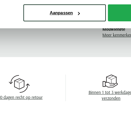
Pasvorm
Aanpassen
Poloshirts korte mouwen Gentiluomo
Kleur
Mouwlengte
Meer kenmerke
Leveranciers nr
Design
Sluiting
Wasvoorschrift
Binnen 1 tot 3 werkdag
0 dagen recht op retour
verzonden