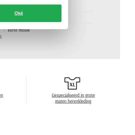
normale fit
Oké
beige
korte mouw
n
.
K2015.273-048
gemêleerd
3 knoops
en
handwas, niet in de droger, strijken op lage
temperatuur
en
Gespecialiseerd in grote
maten herenkleding