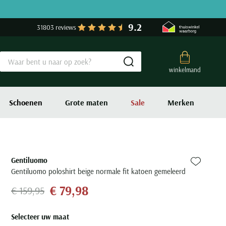
9.2
31803 reviews
Submit search
winkelmand
Schoenen
Grote maten
Sale
Merken
Gentiluomo
Zet bij fa
Gentiluomo poloshirt beige normale fit katoen gemeleerd
€ 79,98
€ 159,95
Selecteer uw maat