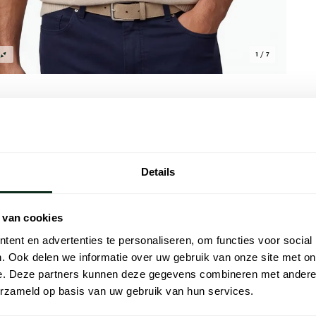
1 / 7
Details
Alle kenmer
 voor de zomer. Gemaakt van een
Artikelnr.
 van cookies
edt het een comfortabele normale fit. Het
Naam
n klassieke 3-knoopssluiting maakt het
ent en advertenties te personaliseren, om functies voor social
uke poloshirt combineert moeiteloos stijl en
. Ook delen we informatie over uw gebruik van onze site met on
Merk
ele settings. Voeg dit veelzijdige
e. Deze partners kunnen deze gegevens combineren met andere i
liteit van Gentiluomo.
erzameld op basis van uw gebruik van hun services.
Materiaal