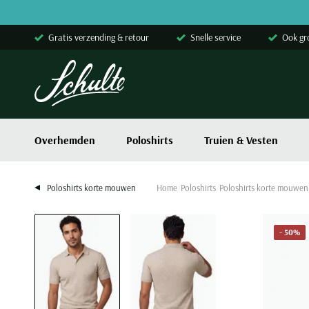
Skip to content
Gratis verzending & retour
Snelle service
Ook gr
Overhemden
Poloshirts
Truien & Vesten
Poloshirts korte mouwen
Home
Poloshirts
Poloshirts korte mouwen
- 50%