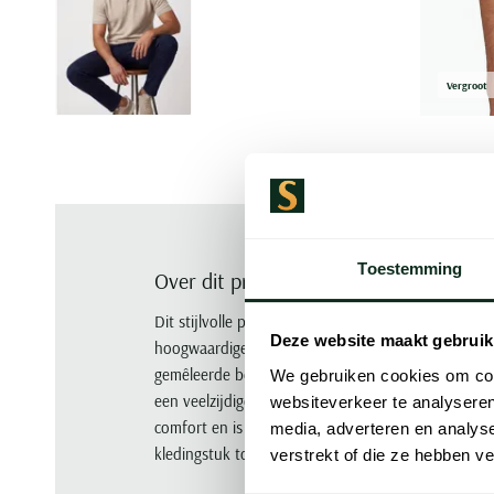
Vergroot
Toestemming
Over dit product
Dit stijlvolle poloshirt van Gentiluomo is perfect
Deze website maakt gebruik
hoogwaardige mix van 58% nylon en 42% katoen bi
gemêleerde beige ontwerp met korte mouwen en ee
We gebruiken cookies om cont
een veelzijdige keuze voor elke gelegenheid. Dit le
websiteverkeer te analyseren
comfort en is ideaal voor zowel casual als semi-form
media, adverteren en analys
kledingstuk toe aan je garderobe en ervaar de kwa
verstrekt of die ze hebben v