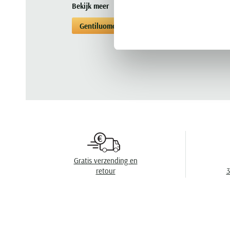
Bekijk meer
Gentiluomo
Poloshirts korte mouwen
Gratis verzending en
retour
3