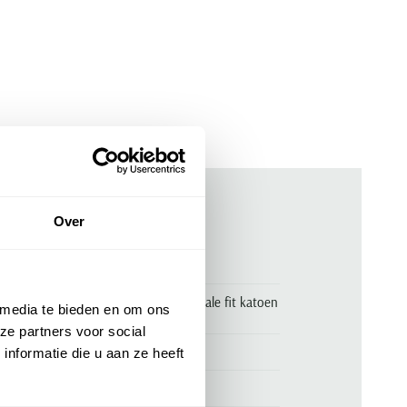
Over
ken
00157373
Gentiluomo poloshirt beige normale fit katoen
 media te bieden en om ons
gemeleerd
ze partners voor social
Gentiluomo
nformatie die u aan ze heeft
58% nylon en 42% katoen