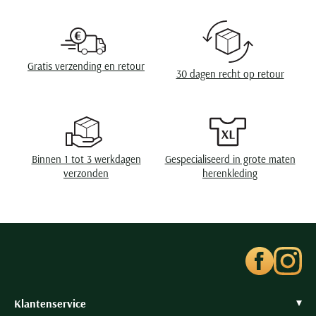
Seidensticker
Design
effen
Slater
Sluiting
2 knoops
State of Art
Eigenschappen
pique
Gratis verzending en retour
30 dagen recht op retour
Superdry
Tenson
Thomas Maine
Tommy Hilfiger
Binnen 1 tot 3 werkdagen
Gespecialiseerd in grote maten
Tramarossa
verzonden
herenkleding
UBR
Vanguard
Wellington of Billmore
William Lockie
Xacus
Klantenservice
Alle merken