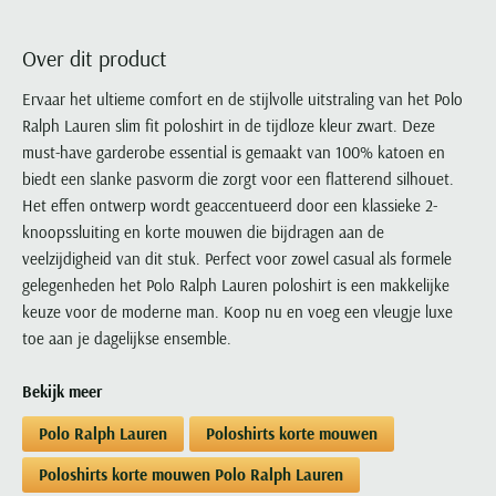
Portofino
PME Legend
Tussenjassen
PME Legend
Polo Ralph Lauren
Pierre Cardin
New Zealand
Lacoste
Profuomo
Polo Ralph Lauren
Bodywarmers
Polo Ralph Lauren
PME Legend
PME Legend
Over dit product
Olymp
Ledub
R2
Portofino
Portofino
Portofino
Polo Ralph Lauren
Paul & Shark
Lyle & Scott
Ervaar het ultieme comfort en de stijlvolle uitstraling van het Polo
Seidensticker
Reset
Profuomo
Profuomo
Portofino
Ralph Lauren slim fit poloshirt in de tijdloze kleur zwart. Deze
Polo Ralph Lauren
Mac
State of Art
State of Art
must-have garderobe essential is gemaakt van 100% katoen en
State of Art
State of Art
Replay
PME Legend
Maerz
biedt een slanke pasvorm die zorgt voor een flatterend silhouet.
Tommy Hilfiger
Superdry
Superdry
Superdry
Tommy Hilfiger
Profuomo
Magnanni
Het effen ontwerp wordt geaccentueerd door een klassieke 2-
Vanguard
Tenson
Tommy Hilfiger
Thomas Maine
Tramarossa
knoopssluiting en korte mouwen die bijdragen aan de
R2
Mason's
Xacus
Tommy Hilfiger
veelzijdigheid van dit stuk. Perfect voor zowel casual als formele
Vanguard
Tommy Hilfiger
Vanguard
State of Art
Mc Alson
gelegenheden het Polo Ralph Lauren poloshirt is een makkelijke
UBR
Vanguard
Superdry
Meyer
keuze voor de moderne man. Koop nu en voeg een vleugje luxe
Populaire kleuren
Vanguard
Grote maten
Deals
William Lockie
Tenson
New Zealand
toe aan je dagelijkse ensemble.
Wit overhemd heren
Grote maten poloshirts
2e broek voor de helft
Wellington of Billmore
Tommy Hilfiger
Zwart overhemd heren
Grote maten herenmode
Populaire materialen
Bekijk meer
Tramarossa
Blauw overhemd heren
Populaire merk lijnen
Grote maten
Katoenen trui
North 84
Polo Ralph Lauren
Poloshirts korte mouwen
Vanguard
Groen overhemd heren
Meyer Chicago
Grote maten jassen
Populaire kleuren
Lamswollen trui
Olymp
Alle merken sale
Poloshirts korte mouwen Polo Ralph Lauren
Witte polo heren
Meyer Diego
Grote maten winterjassen
Merino wol trui