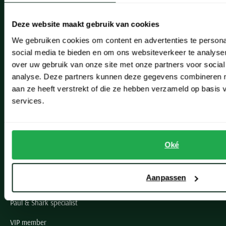
Heemstede
Deze website maakt gebruik van cookies
Hillegom
We gebruiken cookies om content en advertenties te persona
social media te bieden en om ons websiteverkeer te analyse
Leiderdorp
over uw gebruik van onze site met onze partners voor social
Lisse
analyse. Deze partners kunnen deze gegevens combineren me
aan ze heeft verstrekt of die ze hebben verzameld op basis
Noordwijk
services.
Oegstgeest
Openingstijden winkels
Oké
Schulte Herenmode
Aanpassen
Grote maten herenkleding
Paul & Shark specialist
VIP member