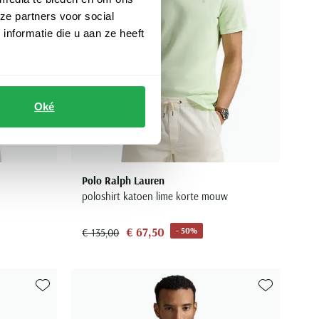
ze partners voor social
nformatie die u aan ze heeft
Oké
Polo Ralph Lauren
poloshirt katoen lime korte mouw
€ 67,50
- 50%
€ 135,00
Toevoegen aan favorieten
Toevoegen aa