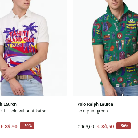
h Lauren
Polo Ralph Lauren
m fit polo wit print katoen
polo print groen
€ 84,50
€ 84,50
- 50%
- 50%
€ 169,00