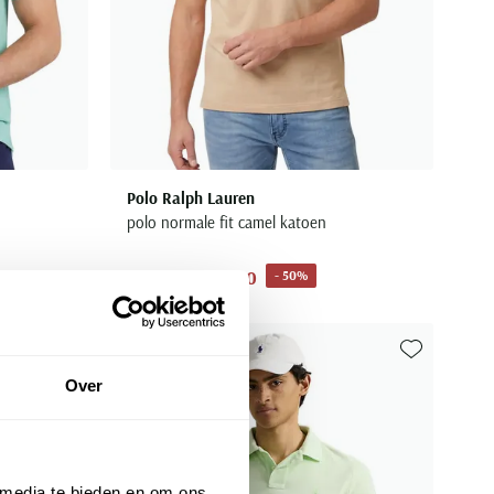
Polo Ralph Lauren
polo normale fit camel katoen
€ 69,50
- 50%
€ 139,00
Toevoegen aan favorieten
Toevoegen aa
Over
 media te bieden en om ons