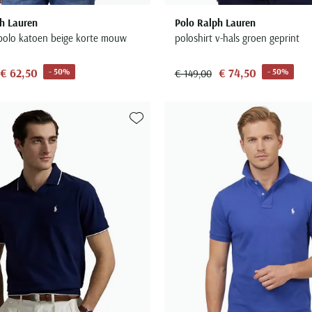
h Lauren
Polo Ralph Lauren
t polo katoen beige korte mouw
poloshirt v-hals groen geprint
€ 62,50
€ 74,50
- 50%
- 50%
€ 149,00
Toevoegen aan favorieten