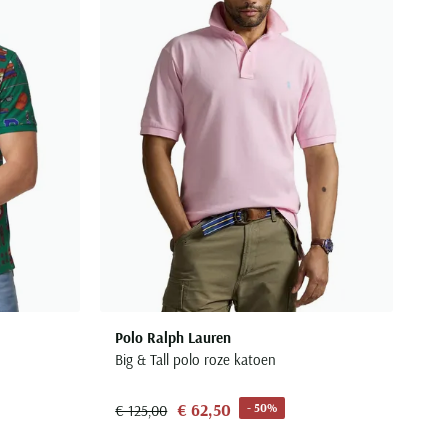
Polo Ralph Lauren
Big & Tall polo roze katoen
€ 62,50
- 50%
€ 125,00