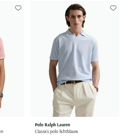
Toevoegen aan favorieten
Toevoegen aa
Polo Ralph Lauren
en
Classics polo lichtblauw