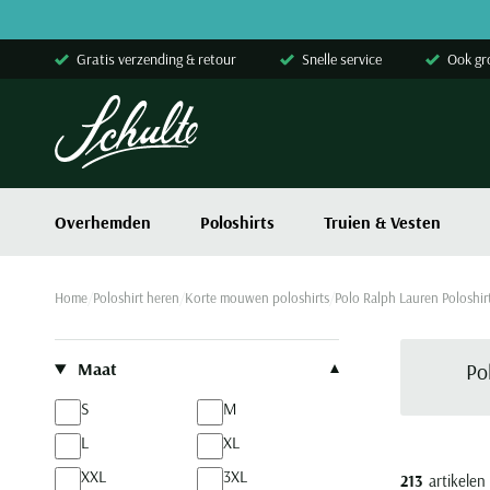
Skip to content
Gratis verzending & retour
Snelle service
Ook gr
Overhemden
Poloshirts
Truien & Vesten
Home
Poloshirt heren
Korte mouwen poloshirts
Polo Ralph Lauren Poloshi
Filteren op
Maat
Po
S
M
L
XL
XXL
3XL
213
artikelen