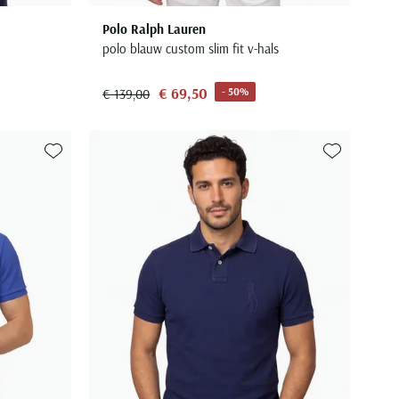
Polo Ralph Lauren
polo blauw custom slim fit v-hals
€ 69,50
- 50%
€ 139,00
Toevoegen aan favorieten
Toevoegen aa