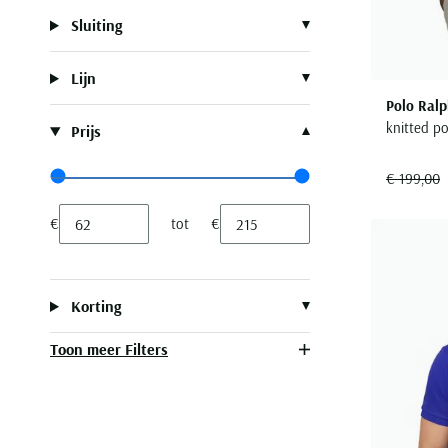
Sluiting
Lijn
Polo Ralp
knitted po
Prijs
€ 199,00
Range slider min value
Range slider max value
€
tot
€
Minimum value input
Maximum value input
Korting
Toon meer Filters