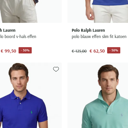
h Lauren
Polo Ralph Lauren
lo boord v-hals effen
polo blauw effen slim fit katoen
€ 99,50
€ 62,50
- 50%
- 50%
€ 125,00
Toevoegen aan favorieten