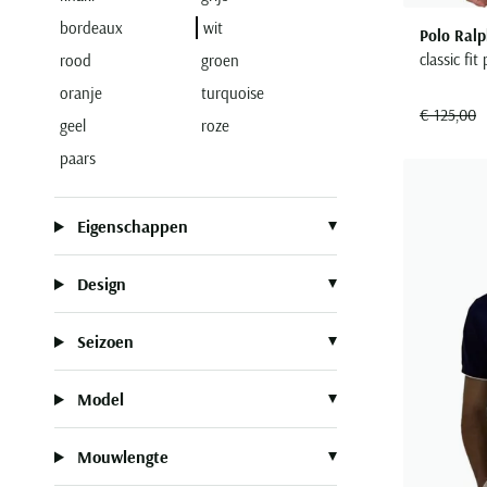
bordeaux
wit
Polo Ralp
classic fi
rood
groen
oranje
turquoise
€ 125,00
geel
roze
paars
Eigenschappen
Design
Seizoen
Model
Mouwlengte