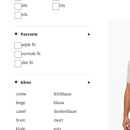
4XL
5XL
6XL
Pasvorm
wijde fit
normale fit
slim fit
Kleur
creme
lichtblauw
beige
blauw
camel
donkerblauw
bruin
zwart
khaki
grijs