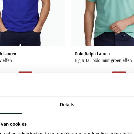
h Lauren
Polo Ralph Lauren
w effen
Big & Tall polo mint groen effen
€ 62,50
€ 62,50
- 50%
- 50%
€ 125,00
Toevoegen aan favorieten
Details
 van cookies
ent en advertenties te personaliseren, om functies voor social