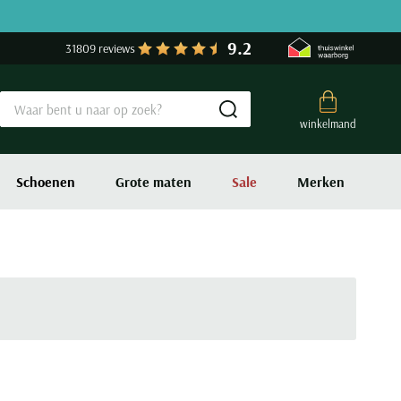
9.2
31809 reviews
Submit search
winkelmand
Schoenen
Grote maten
Sale
Merken