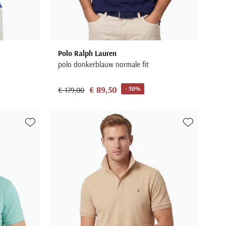
Polo Ralph Lauren
polo donkerblauw normale fit
€ 89,50
- 50%
€ 179,00
Toevoegen aan favorieten
Toevoegen aa