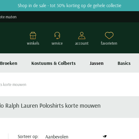
Shop in de sale - tot 50% korting op de gehele collectie
ote maten
winkels
service
account
favorieten
Broeken
Kostuums & Colberts
Jassen
Basics
rts korte mouwen
lo Ralph Lauren Poloshirts korte mouwen
Sorteer op: