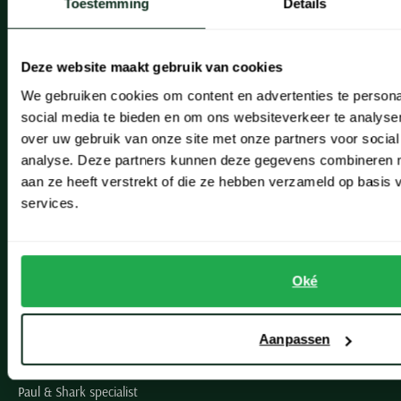
Toestemming
Details
Onze winkels
Heemstede
Deze website maakt gebruik van cookies
Hillegom
We gebruiken cookies om content en advertenties te persona
social media te bieden en om ons websiteverkeer te analyse
Leiderdorp
over uw gebruik van onze site met onze partners voor social
analyse. Deze partners kunnen deze gegevens combineren me
Lisse
aan ze heeft verstrekt of die ze hebben verzameld op basis
Noordwijk
services.
Oegstgeest
Openingstijden winkels
Oké
Schulte Herenmode
Aanpassen
Grote maten herenkleding
Paul & Shark specialist