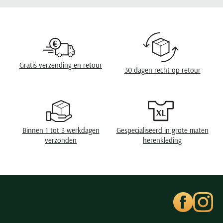
Leveranciers nr.
710795080-015
Seidensticker
Slater
Design
effen
State of Art
Sluiting
2 knoops
Superdry
Eigenschappen
pique
Gratis verzending en retour
Tenson
30 dagen recht op retour
Thomas Maine
Tommy Hilfiger
Tramarossa
UBR
Binnen 1 tot 3 werkdagen
Gespecialiseerd in grote maten
verzonden
herenkleding
Vanguard
Wellington of Billmore
William Lockie
Xacus
Alle merken