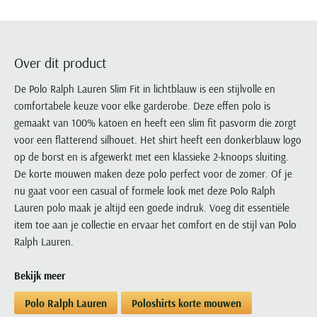
Portofino
PME Legend
Tussenjassen
PME Legend
Polo Ralph Lauren
Pierre Cardin
New Zealand
Lacoste
Profuomo
Polo Ralph Lauren
Bodywarmers
Polo Ralph Lauren
PME Legend
PME Legend
Olymp
Ledub
R2
Portofino
Portofino
Portofino
Polo Ralph Lauren
Paul & Shark
Lyle & Scott
Over dit product
Seidensticker
Reset
Profuomo
Profuomo
Portofino
Polo Ralph Lauren
Mac
De Polo Ralph Lauren Slim Fit in lichtblauw is een stijlvolle en
State of Art
State of Art
State of Art
State of Art
Replay
PME Legend
Maerz
comfortabele keuze voor elke garderobe. Deze effen polo is
Tommy Hilfiger
Superdry
Superdry
Superdry
Tommy Hilfiger
gemaakt van 100% katoen en heeft een slim fit pasvorm die zorgt
Profuomo
Magnanni
Vanguard
Tenson
voor een flatterend silhouet. Het shirt heeft een donkerblauw logo
Tommy Hilfiger
Thomas Maine
Tramarossa
R2
Mason's
op de borst en is afgewerkt met een klassieke 2-knoops sluiting.
Xacus
Tommy Hilfiger
Vanguard
Tommy Hilfiger
Vanguard
State of Art
Mc Alson
De korte mouwen maken deze polo perfect voor de zomer. Of je
UBR
Vanguard
nu gaat voor een casual of formele look met deze Polo Ralph
Superdry
Meyer
Populaire kleuren
Vanguard
Grote maten
Deals
Lauren polo maak je altijd een goede indruk. Voeg dit essentiële
William Lockie
Tenson
New Zealand
Wit overhemd heren
item toe aan je collectie en ervaar het comfort en de stijl van Polo
Grote maten poloshirts
2e broek voor de helft
Wellington of Billmore
Tommy Hilfiger
Ralph Lauren.
Zwart overhemd heren
Grote maten herenmode
Populaire materialen
Tramarossa
Blauw overhemd heren
Populaire merk lijnen
Grote maten
Katoenen trui
North 84
Bekijk meer
Vanguard
Groen overhemd heren
Meyer Chicago
Grote maten jassen
Populaire kleuren
Lamswollen trui
Olymp
Alle merken sale
Polo Ralph Lauren
Poloshirts korte mouwen
Witte polo heren
Meyer Diego
Grote maten winterjassen
Merino wol trui