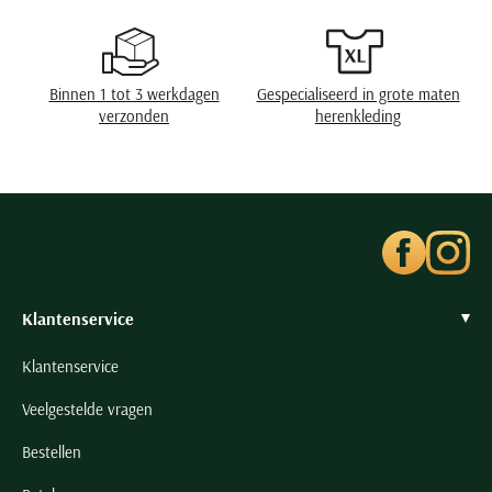
Seidensticker
Slater
State of Art
Binnen 1 tot 3 werkdagen
Gespecialiseerd in grote maten
Superdry
verzonden
herenkleding
Tenson
Thomas Maine
Tommy Hilfiger
Tramarossa
UBR
Klantenservice
Vanguard
Wellington of Billmore
Klantenservice
William Lockie
Veelgestelde vragen
Xacus
Bestellen
Alle merken