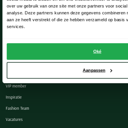
Lisse
over uw gebruik van onze site met onze partners voor social
Noordwijk
analyse. Deze partners kunnen deze gegevens combineren me
aan ze heeft verstrekt of die ze hebben verzameld op basis
Oegstgeest
services.
Openingstijden winkels
Schulte Herenmode
Oké
Grote maten herenkleding
Aanpassen
Paul & Shark specialist
VIP member
Inspiratie
Fashion Team
Vacatures