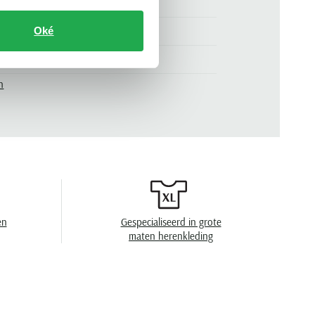
100% katoen
slim fit
Oké
beige
n
korte mouw
.
710680784-436
effen
2 knoops
pique
en
Gespecialiseerd in grote
en
30°C was, toegestaan voor de droger, strijken
maten herenkleding
op lage temperatuur, chemish reinigen