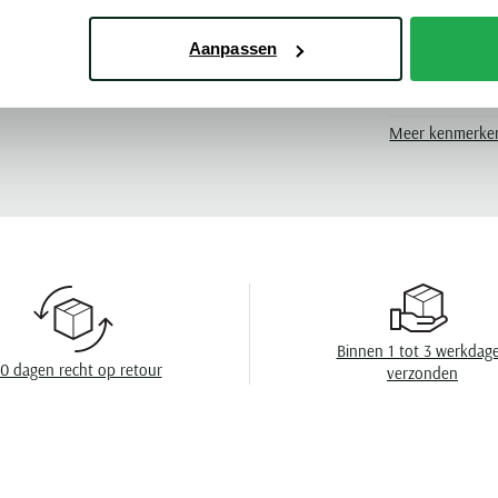
Materiaal
en
Pasvorm
Aanpassen
Kleur
Meer kenmerke
Mouwlengte
Leveranciers nr
Design
Sluiting
Eigenschappen
Binnen 1 tot 3 werkdag
Wasvoorschrift
0 dagen recht op retour
verzonden