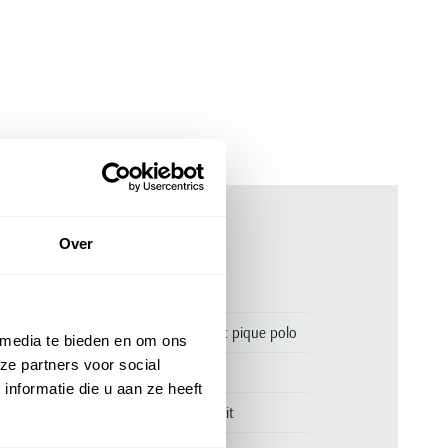
Over
ken
00166036
Polo Ralph Lauren custom slim fit pique polo
 media te bieden en om ons
ze partners voor social
Polo Ralph Lauren
nformatie die u aan ze heeft
Polo Ralph Lauren Custom Slim Fit