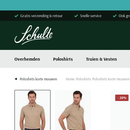
Skip to content
Gratis verzending & retour
Snelle service
Ook gr
Overhemden
Poloshirts
Truien & Vesten
Poloshirts korte mouwen
Home
Poloshirts
Poloshirts korte mouwen
- 20%