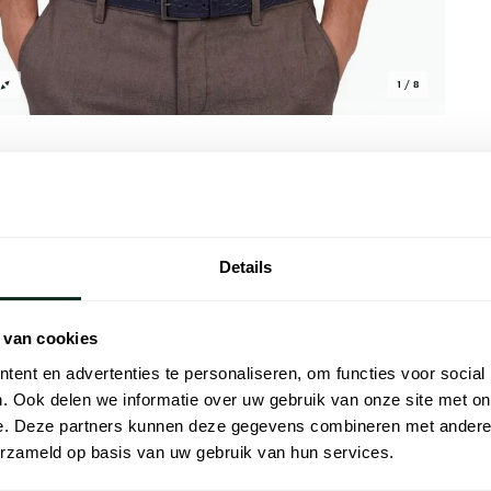
1 / 8
Details
Alle kenmer
 en effen. Deze polo heeft een Custom Slim
Artikelnr.
 van cookies
te mouwen. Gemaakt van 100% katoen in
Naam
tte, gestructureerde look. Het ontwerp
ent en advertenties te personaliseren, om functies voor social
g deze polo bij zakelijke casual afspraken
. Ook delen we informatie over uw gebruik van onze site met on
Merk
e. Deze partners kunnen deze gegevens combineren met andere i
Lijn
erzameld op basis van uw gebruik van hun services.