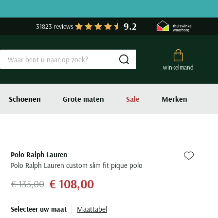
9.2
31823 reviews
Submit search
winkelmand
Schoenen
Grote maten
Sale
Merken
Polo Ralph Lauren
Zet bij fa
Polo Ralph Lauren custom slim fit pique polo
€ 108,00
€ 135,00
Selecteer uw maat
Maattabel