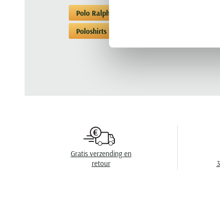
Polo Ralph Lauren
Poloshirts korte mouw
Poloshirts korte mouwen Polo Ralph Lauren
Gratis verzending en
retour
3