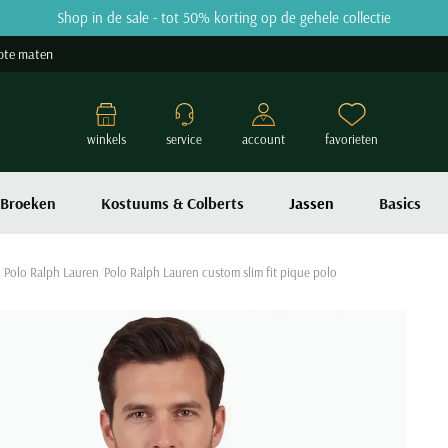
Shop in de sale - tot 50% korting op de gehele collectie
ote maten
winkels
service
account
favorieten
Broeken
Kostuums & Colberts
Jassen
Basics
Polo Ralph Lauren
Polo Ralph Lauren custom slim fit pique polo