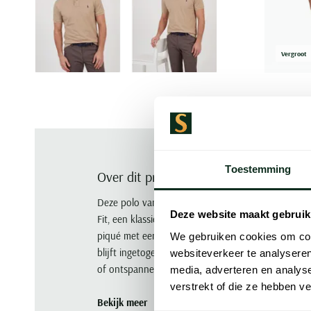
Vergroot
Toestemming
Over dit product
Deze polo van Polo Ralph Lauren is slim fit, beige
Deze website maakt gebruik
Fit, een klassieke kraag met twee knopen en kor
piqué met een hoogwaardige afwerking voor een ne
We gebruiken cookies om cont
blijft ingetogen en herkenbaar door het merk. Draa
websiteverkeer te analyseren
of ontspannen weekendmomenten.
media, adverteren en analys
verstrekt of die ze hebben v
Bekijk meer