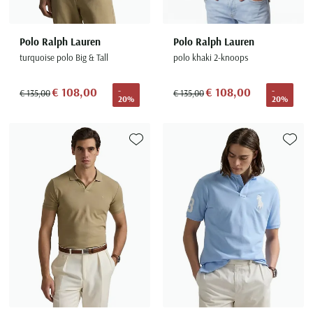
Polo Ralph Lauren
Polo Ralph Lauren
turquoise polo Big & Tall
polo khaki 2-knoops
€ 108,00
€ 108,00
-
-
€ 135,00
€ 135,00
20%
20%
Toevoegen aan favorieten
Toevoe