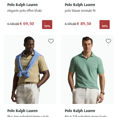
Polo Ralph Lauren
Polo Ralph Lauren
elegante polo effen khaki
polo blauw normale fit
€ 69,50
€ 89,50
-
-
€ 139,00
€ 179,00
50%
50%
Toevoegen aan favorieten
Toevoe
Polo Ralph Lauren
Polo Ralph Lauren
Plus Size poloshirt beige v-hals
Big & Tall poloshirt groen korte mouw