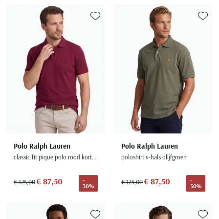
Toevoegen aan favorieten
Toevoe
Polo Ralph Lauren
Polo Ralph Lauren
classic fit pique polo rood korte mouw
poloshirt v-hals olijfgroen
€ 87,50
€ 87,50
-
-
€ 125,00
€ 125,00
30%
30%