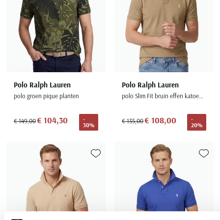
Polo Ralph Lauren
Polo Ralph Lauren
polo groen pique planten
polo Slim Fit bruin effen katoen 2 knoops
€ 104,30
€ 108,00
-
-
€ 149,00
€ 135,00
30%
20%
Toevoegen aan favorieten
Toevoe