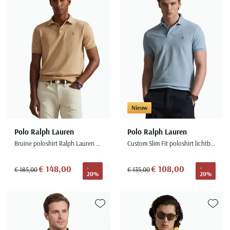
Toevoegen aan favorieten
Toevoe
Nieuw
Polo Ralph Lauren
Polo Ralph Lauren
Bruine poloshirt Ralph Lauren normale fit 3 knopen
Custom Slim Fit poloshirt lichtblauw
€ 148,00
€ 108,00
-
-
€ 185,00
€ 135,00
20%
20%
Toevoegen aan favorieten
Toevoe