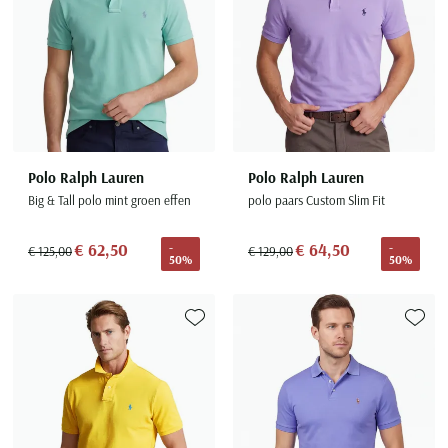
Seidensticker
Slater
State of Art
Superdry
Tenson
Thomas Maine
Polo Ralph Lauren
Polo Ralph Lauren
Tommy Hilfiger
Big & Tall polo mint groen effen
polo paars Custom Slim Fit
Tramarossa
€ 62,50
€ 64,50
-
-
€ 125,00
€ 129,00
UBR
50%
50%
Vanguard
Wellington of Billmore
Toevoegen aan favorieten
Toevoe
William Lockie
Xacus
Alle merken