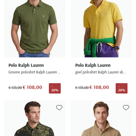
Polo Ralph Lauren
Polo Ralph Lauren
Groene poloshirt Ralph Lauren normale fit effen 100% katoen
geel poloshirt Ralph Lauren slim fit 100% katoen
€ 108,00
€ 108,00
-
-
€ 135,00
€ 135,00
20%
20%
Toevoegen aan favorieten
Toevoe