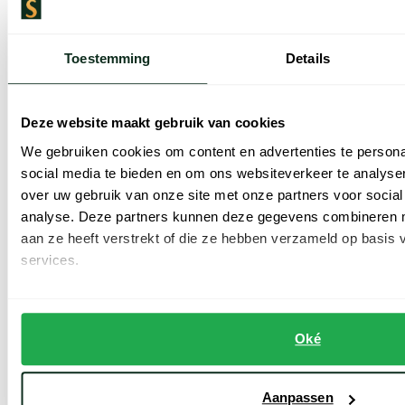
Toestemming
Details
Polo Ralph Lauren
Polo Ralph Lauren
Deze website maakt gebruik van cookies
polo normale fit camel katoen
polo blauw effen slim fit katoen
We gebruiken cookies om content en advertenties te persona
social media te bieden en om ons websiteverkeer te analyse
€ 69,50
€ 62,50
-
-
€ 139,00
€ 125,00
50%
50%
over uw gebruik van onze site met onze partners voor social
analyse. Deze partners kunnen deze gegevens combineren me
aan ze heeft verstrekt of die ze hebben verzameld op basis
services.
Toevoegen aan favorieten
Toevoe
Oké
Aanpassen