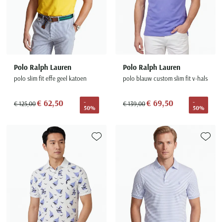
Polo Ralph Lauren
Polo Ralph Lauren
polo slim fit effe geel katoen
polo blauw custom slim fit v-hals
€ 62,50
€ 69,50
-
-
€ 125,00
€ 139,00
50%
50%
Toevoegen aan favorieten
Toevoe