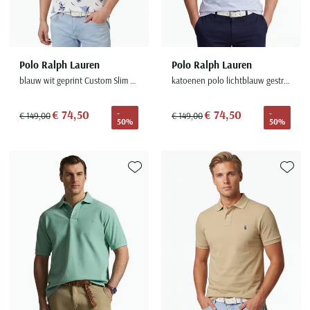
Polo Ralph Lauren
Polo Ralph Lauren
blauw wit geprint Custom Slim Fit
katoenen polo lichtblauw gestreept
€ 74,50
€ 74,50
-
-
€ 149,00
€ 149,00
50%
50%
Toevoegen aan favorieten
Toevoe