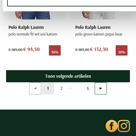
Polo Ralph Lauren
Polo Ralph Lauren
polo normale fit wit uni katoen
polo groen katoen pique bear
€ 94,50
€ 132,30
-
-
€ 189,00
€ 189,00
50%
30%
Toon volgende artikelen
...
Vorige
Volgende
1
2
6
Current Page
Page
Page