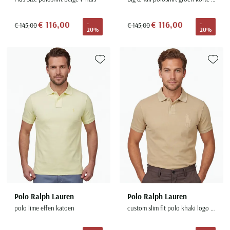
€ 116,00
€ 116,00
-
-
€ 145,00
€ 145,00
20%
20%
Toevoegen aan favorieten
Toevoe
Polo Ralph Lauren
Polo Ralph Lauren
polo lime effen katoen
custom slim fit polo khaki logo korte mouw