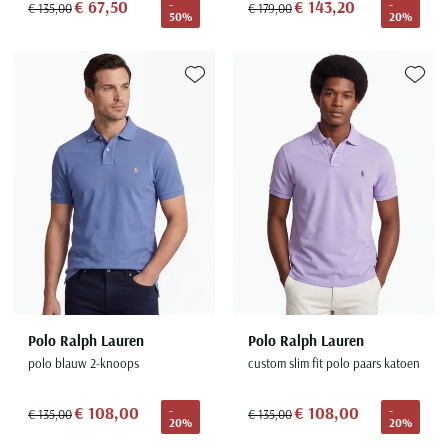
€ 67,50
€ 143,20
-
-
€ 135,00
€ 179,00
50%
20%
Toevoegen aan favorieten
Toevoe
Polo Ralph Lauren
Polo Ralph Lauren
polo blauw 2-knoops
custom slim fit polo paars katoen
€ 108,00
€ 108,00
-
-
€ 135,00
€ 135,00
20%
20%