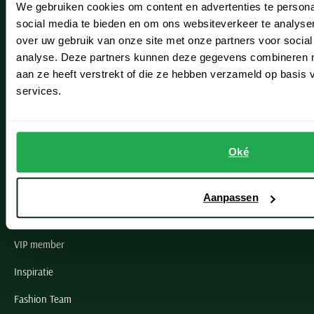
We gebruiken cookies om content en advertenties te persona
Leiderdorp
social media te bieden en om ons websiteverkeer te analyse
Lisse
over uw gebruik van onze site met onze partners voor social
analyse. Deze partners kunnen deze gegevens combineren me
Noordwijk
aan ze heeft verstrekt of die ze hebben verzameld op basis
services.
Oegstgeest
Openingstijden winkels
Oké
Schulte Herenmode
Grote maten herenkleding
Aanpassen
Paul & Shark specialist
VIP member
Inspiratie
Fashion Team