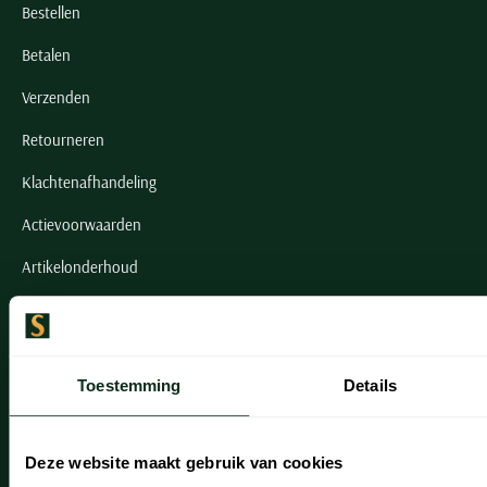
Bestellen
Betalen
Verzenden
Retourneren
Klachtenafhandeling
Actievoorwaarden
Artikelonderhoud
Onze winkels
Onze winkels
Toestemming
Details
Heemstede
Hillegom
Deze website maakt gebruik van cookies