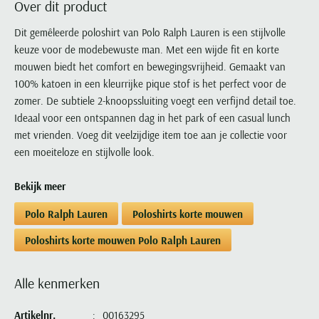
Over dit product
Portofino
PME Legend
Tussenjassen
PME Legend
Polo Ralph Lauren
Pierre Cardin
New Zealand
Lacoste
Profuomo
Polo Ralph Lauren
Dit gemêleerde poloshirt van Polo Ralph Lauren is een stijlvolle
Bodywarmers
Polo Ralph Lauren
PME Legend
PME Legend
Olymp
Ledub
keuze voor de modebewuste man. Met een wijde fit en korte
R2
Portofino
Portofino
Portofino
Polo Ralph Lauren
Paul & Shark
Lyle & Scott
mouwen biedt het comfort en bewegingsvrijheid. Gemaakt van
Seidensticker
Reset
Profuomo
Profuomo
Portofino
Polo Ralph Lauren
Mac
100% katoen in een kleurrijke pique stof is het perfect voor de
State of Art
State of Art
State of Art
State of Art
Replay
zomer. De subtiele 2-knoopssluiting voegt een verfijnd detail toe.
PME Legend
Maerz
Tommy Hilfiger
Superdry
Ideaal voor een ontspannen dag in het park of een casual lunch
Superdry
Superdry
Tommy Hilfiger
Profuomo
Magnanni
met vrienden. Voeg dit veelzijdige item toe aan je collectie voor
Vanguard
Tenson
Tommy Hilfiger
Thomas Maine
Tramarossa
R2
Mason's
een moeiteloze en stijlvolle look.
Xacus
Tommy Hilfiger
Vanguard
Tommy Hilfiger
Vanguard
State of Art
Mc Alson
UBR
Bekijk meer
Vanguard
Superdry
Meyer
Populaire kleuren
Vanguard
Grote maten
Deals
William Lockie
Polo Ralph Lauren
Poloshirts korte mouwen
Tenson
New Zealand
Wit overhemd heren
Grote maten poloshirts
2e broek voor de helft
Wellington of Billmore
Tommy Hilfiger
Poloshirts korte mouwen Polo Ralph Lauren
Zwart overhemd heren
Grote maten herenmode
Populaire materialen
Tramarossa
Blauw overhemd heren
Populaire merk lijnen
Grote maten
Katoenen trui
North 84
Alle kenmerken
Vanguard
Groen overhemd heren
Meyer Chicago
Grote maten jassen
Populaire kleuren
Lamswollen trui
Olymp
Alle merken sale
Witte polo heren
Meyer Diego
Grote maten winterjassen
Artikelnr.
00163295
Merino wol trui