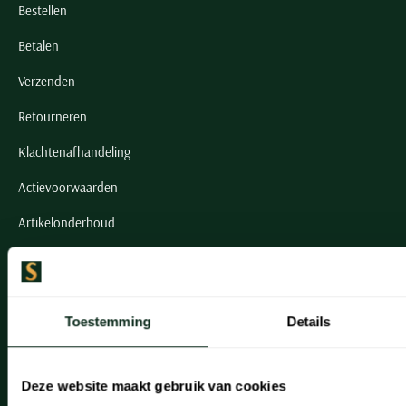
Bestellen
Betalen
Verzenden
Retourneren
Klachtenafhandeling
Actievoorwaarden
Artikelonderhoud
Onze winkels
Onze winkels
Toestemming
Details
Heemstede
Hillegom
Deze website maakt gebruik van cookies