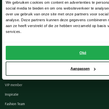
We gebruiken cookies om content en advertenties te persona
Leiderdorp
social media te bieden en om ons websiteverkeer te analyse
Lisse
over uw gebruik van onze site met onze partners voor social
analyse. Deze partners kunnen deze gegevens combineren me
Noordwijk
aan ze heeft verstrekt of die ze hebben verzameld op basis
services.
Oegstgeest
Openingstijden winkels
Oké
Schulte Herenmode
Grote maten herenkleding
Aanpassen
Paul & Shark specialist
VIP member
Inspiratie
Fashion Team