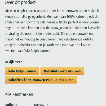
Over dit product
Portofino
PME Legend
Tussenjassen
PME Legend
Polo Ralph Lauren
Pierre Cardin
New Zealand
Lacoste
Profuomo
Polo Ralph Lauren
Dit Polo Ralph Lauren poloshirt met korte mouwen is een stijlvolle
Bodywarmers
Polo Ralph Lauren
PME Legend
PME Legend
Olymp
Ledub
keuze voor elke gelegenheid. Gemaakt van 100% katoen biedt dit
R2
Portofino
Portofino
Portofino
Polo Ralph Lauren
Paul & Shark
Lyle & Scott
effen shirt een comfortabele normale fit die perfect is voor warme
Seidensticker
Reset
Profuomo
Profuomo
Portofino
Polo Ralph Lauren
Mac
dagen. De twee knopen aan de kraag geven het shirt een klassieke
State of Art
State of Art
State of Art
State of Art
Replay
uitstraling die nooit uit de mode raakt. De mooie blauwe kleur
PME Legend
Maerz
Tommy Hilfiger
Superdry
maakt het eenvoudig te combineren met verschillende outfits.
Superdry
Superdry
Tommy Hilfiger
Profuomo
Magnanni
Voeg dit poloshirt toe aan je garderobe en ervaar de luxe en
Vanguard
Tenson
Tommy Hilfiger
Thomas Maine
Tramarossa
R2
Mason's
kwaliteit van Polo Ralph Lauren.
Xacus
Tommy Hilfiger
Vanguard
Tommy Hilfiger
Vanguard
State of Art
Mc Alson
UBR
Bekijk meer
Vanguard
Superdry
Meyer
Populaire kleuren
Vanguard
Grote maten
Deals
William Lockie
Polo Ralph Lauren
Poloshirts korte mouwen
Tenson
New Zealand
Wit overhemd heren
Grote maten poloshirts
2e broek voor de helft
Wellington of Billmore
Tommy Hilfiger
Poloshirts korte mouwen Polo Ralph Lauren
Zwart overhemd heren
Grote maten herenmode
Populaire materialen
Tramarossa
Blauw overhemd heren
Populaire merk lijnen
Grote maten
Katoenen trui
North 84
Alle kenmerken
Vanguard
Groen overhemd heren
Meyer Chicago
Grote maten jassen
Populaire kleuren
Lamswollen trui
Olymp
Alle merken sale
Witte polo heren
Meyer Diego
Grote maten winterjassen
Artikelnr.
00156710
Merino wol trui