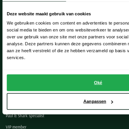
Heemstede
Deze website maakt gebruik van cookies
Hillegom
We gebruiken cookies om content en advertenties te persona
social media te bieden en om ons websiteverkeer te analyse
Leiderdorp
over uw gebruik van onze site met onze partners voor social
Lisse
analyse. Deze partners kunnen deze gegevens combineren me
aan ze heeft verstrekt of die ze hebben verzameld op basis
Noordwijk
services.
Oegstgeest
Openingstijden winkels
Oké
Schulte Herenmode
Aanpassen
Grote maten herenkleding
Paul & Shark specialist
VIP member