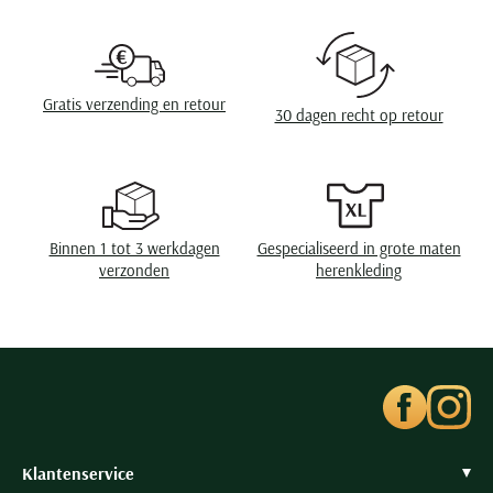
Seidensticker
Sluiting
3 knoops
Slater
Eigenschappen
Stretch
State of Art
Gratis verzending en retour
30 dagen recht op retour
Superdry
Tenson
Thomas Maine
Tommy Hilfiger
Binnen 1 tot 3 werkdagen
Gespecialiseerd in grote maten
Tramarossa
verzonden
herenkleding
UBR
Vanguard
Wellington of Billmore
William Lockie
Xacus
Klantenservice
Alle merken