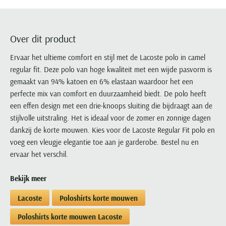
Portofino
PME Legend
Tussenjassen
PME Legend
Polo Ralph Lauren
Pierre Cardin
New Zealand
Lacoste
Profuomo
Polo Ralph Lauren
Bodywarmers
Polo Ralph Lauren
PME Legend
PME Legend
Olymp
Ledub
R2
Portofino
Over dit product
Portofino
Portofino
Polo Ralph Lauren
Paul & Shark
Lyle & Scott
Seidensticker
Reset
Profuomo
Profuomo
Portofino
Ervaar het ultieme comfort en stijl met de Lacoste polo in camel
Polo Ralph Lauren
Mac
State of Art
State of Art
regular fit. Deze polo van hoge kwaliteit met een wijde pasvorm is
State of Art
State of Art
Replay
PME Legend
Maerz
gemaakt van 94% katoen en 6% elastaan waardoor het een
Tommy Hilfiger
Superdry
Superdry
Superdry
Tommy Hilfiger
Profuomo
Magnanni
perfecte mix van comfort en duurzaamheid biedt. De polo heeft
Vanguard
Tenson
Tommy Hilfiger
Thomas Maine
Tramarossa
R2
Mason's
een effen design met een drie-knoops sluiting die bijdraagt aan de
Xacus
Tommy Hilfiger
Vanguard
Tommy Hilfiger
Vanguard
stijlvolle uitstraling. Het is ideaal voor de zomer en zonnige dagen
State of Art
Mc Alson
UBR
dankzij de korte mouwen. Kies voor de Lacoste Regular Fit polo en
Vanguard
Superdry
Meyer
voeg een vleugje elegantie toe aan je garderobe. Bestel nu en
Populaire kleuren
Vanguard
Grote maten
Deals
William Lockie
Tenson
New Zealand
ervaar het verschil.
Wit overhemd heren
Grote maten poloshirts
2e broek voor de helft
Wellington of Billmore
Tommy Hilfiger
Zwart overhemd heren
Grote maten herenmode
Populaire materialen
Bekijk meer
Tramarossa
Blauw overhemd heren
Populaire merk lijnen
Grote maten
Katoenen trui
North 84
Lacoste
Poloshirts korte mouwen
Vanguard
Groen overhemd heren
Meyer Chicago
Grote maten jassen
Populaire kleuren
Lamswollen trui
Olymp
Alle merken sale
Poloshirts korte mouwen Lacoste
Witte polo heren
Meyer Diego
Grote maten winterjassen
Merino wol trui