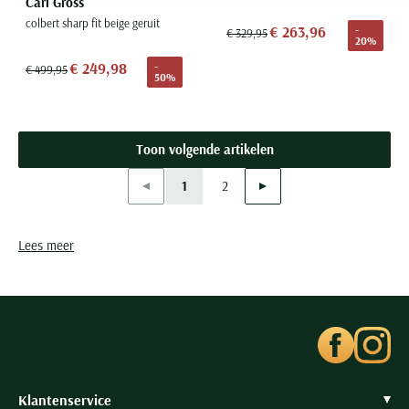
Carl Gross
colbert sharp fit beige geruit
€ 263,96
-
€ 329,95
20%
€ 249,98
-
€ 499,95
50%
Toon volgende artikelen
Vorige
Volgende
1
2
Current Page
Page
Lees meer
Klantenservice