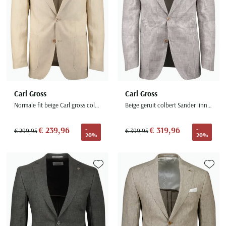
Carl Gross
Carl Gross
Normale fit beige Carl gross colbert concept green tebbo
Beige geruit colbert Sander linnen
€ 239,96
€ 319,96
-
-
€ 299,95
€ 399,95
20%
20%
Toevoegen aan favorieten
Toevoe