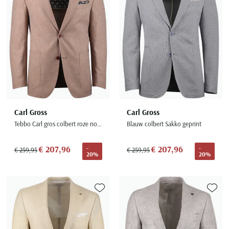
Carl Gross
Carl Gross
Tebbo Carl gros colbert roze normale fit
Blauw colbert Sakko geprint
€ 207,96
€ 207,96
-
-
€ 259,95
€ 259,95
20%
20%
Toevoegen aan favorieten
Toevoe