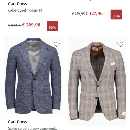
Carl Gross
colbert geel modern fit
€ 127,96
-
€ 159,95
20%
€ 249,98
-
€ 499,95
50%
Toevoegen aan favorieten
Toevoe
Carl Gross
Sakko colbert blauw gemeleerd normale fit