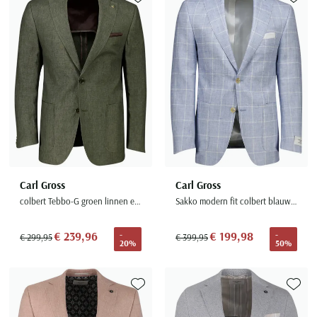
Toevoegen aan favorieten
Toevoe
Carl Gross
Carl Gross
colbert Tebbo-G groen linnen effen
Sakko modern fit colbert blauw geruit linnen
€ 239,96
€ 199,98
-
-
€ 299,95
€ 399,95
20%
50%
Toevoegen aan favorieten
Toevoe