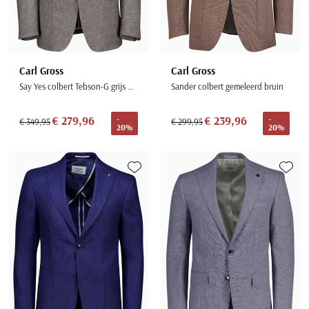
Carl Gross
Carl Gross
Say Yes colbert Tebson-G grijs modern fit
Sander colbert gemeleerd bruin
€ 279,96
€ 239,96
-
-
€ 349,95
€ 299,95
20%
20%
Toevoegen aan favorieten
Toevoe