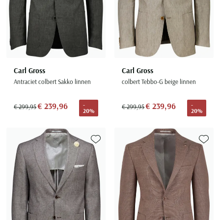
Carl Gross
Carl Gross
Antraciet colbert Sakko linnen
colbert Tebbo-G beige linnen
€ 239,96
€ 239,96
-
-
€ 299,95
€ 299,95
20%
20%
Toevoegen aan favorieten
Toevoe