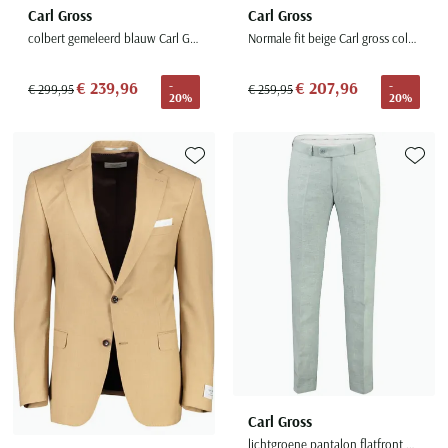
Carl Gross
Carl Gross
colbert gemeleerd blauw Carl Gross
Normale fit beige Carl gross colbert tebbo
€ 239,96
€ 207,96
-
-
€ 299,95
€ 259,95
20%
20%
Toevoegen aan favorieten
Toevoe
Carl Gross
lichtgroene pantalon flatfront model