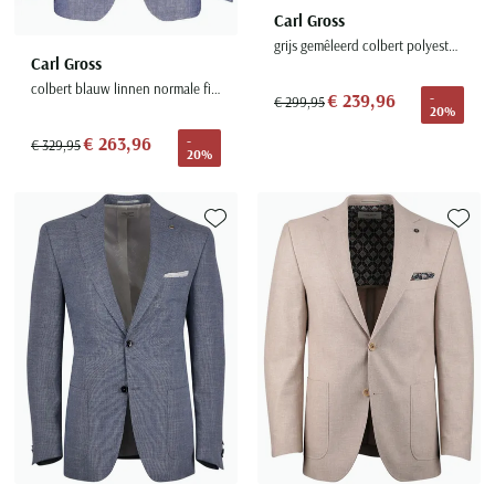
Carl Gross
grijs gemêleerd colbert polyester met viscose voering
Carl Gross
colbert blauw linnen normale fit gemêleerd
€ 239,96
-
€ 299,95
20%
€ 263,96
-
€ 329,95
20%
Toevoegen aan favorieten
Toevoe