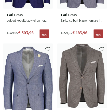
Carl Gross
Carl Gross
colbert kobaltblauw effen normale fit
Sakko colbert blauw normale fit
€ 303,96
€ 183,96
-
-
€ 379,95
€ 229,95
20%
20%
Toevoegen aan favorieten
Toevoe