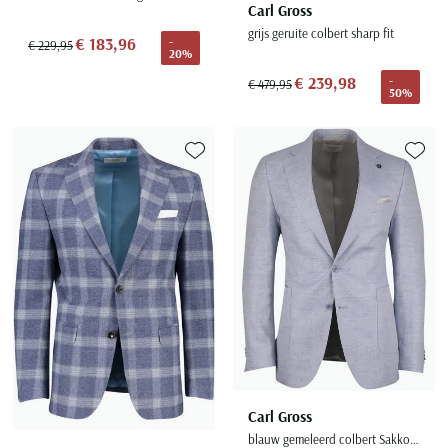
Carl Gross
grijs geruite colbert sharp fit
€ 183,96
-
€ 229,95
20%
€ 239,98
-
€ 479,95
50%
Toevoegen aan favorieten
Toevoe
Carl Gross
blauw gemeleerd colbert Sakko knopen