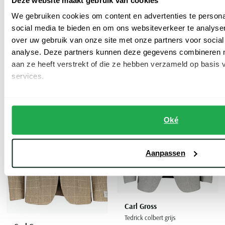
Deze website maakt gebruik van cookies
Carl Gross
colbert beige effen merinowol normale fit
We gebruiken cookies om content en advertenties te persona
€ 231,96
-
€ 289,95
20%
social media te bieden en om ons websiteverkeer te analyse
€ 191,98
-
€ 479,95
over uw gebruik van onze site met onze partners voor social
60%
analyse. Deze partners kunnen deze gegevens combineren me
aan ze heeft verstrekt of die ze hebben verzameld op basis
services.
Toevoegen aan favorieten
Toevoe
Oké
Aanpassen
Carl Gross
Tedrick colbert grijs