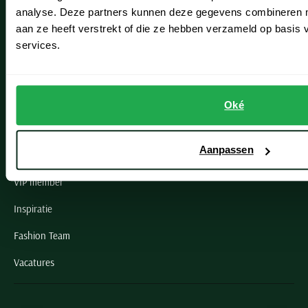
Noordwijk
analyse. Deze partners kunnen deze gegevens combineren me
aan ze heeft verstrekt of die ze hebben verzameld op basis
Oegstgeest
services.
Openingstijden winkels
Schulte Herenmode
Oké
Grote maten herenkleding
Aanpassen
Paul & Shark specialist
VIP member
Inspiratie
Fashion Team
Vacatures