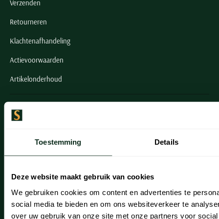
Verzenden
Retourneren
Klachtenafhandeling
Actievoorwaarden
Artikelonderhoud
Onze winkels
Onze winkels
Toestemming
Details
Heemstede
Hillegom
Deze website maakt gebruik van cookies
Leiderdorp
We gebruiken cookies om content en advertenties te persona
Lisse
social media te bieden en om ons websiteverkeer te analyse
over uw gebruik van onze site met onze partners voor social