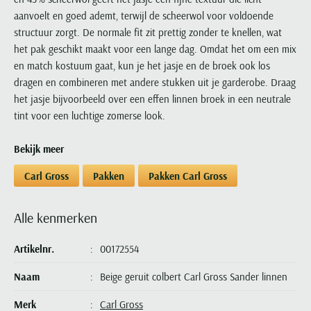
Portofino
PME Legend
Tussenjassen
PME Legend
Polo Ralph Lauren
Pierre Cardin
aanvoelt en goed ademt, terwijl de scheerwol voor voldoende
New Zealand
Lacoste
Profuomo
Polo Ralph Lauren
Bodywarmers
structuur zorgt. De normale fit zit prettig zonder te knellen, wat
Polo Ralph Lauren
PME Legend
PME Legend
Olymp
Ledub
het pak geschikt maakt voor een lange dag. Omdat het om een mix
R2
Portofino
Portofino
Portofino
Polo Ralph Lauren
Paul & Shark
Lyle & Scott
en match kostuum gaat, kun je het jasje en de broek ook los
Seidensticker
Reset
Profuomo
Profuomo
Portofino
Polo Ralph Lauren
Mac
dragen en combineren met andere stukken uit je garderobe. Draag
State of Art
State of Art
State of Art
State of Art
Replay
het jasje bijvoorbeeld over een effen linnen broek in een neutrale
PME Legend
Maerz
Tommy Hilfiger
Superdry
tint voor een luchtige zomerse look.
Superdry
Superdry
Tommy Hilfiger
Profuomo
Magnanni
Vanguard
Tenson
Tommy Hilfiger
Thomas Maine
Tramarossa
R2
Mason's
Bekijk meer
Xacus
Tommy Hilfiger
Vanguard
Tommy Hilfiger
Vanguard
State of Art
Mc Alson
Carl Gross
Pakken
Pakken Carl Gross
UBR
Vanguard
Superdry
Meyer
Populaire kleuren
Vanguard
Grote maten
Deals
William Lockie
Tenson
New Zealand
Alle kenmerken
Wit overhemd heren
Grote maten poloshirts
2e broek voor de helft
Wellington of Billmore
Tommy Hilfiger
Zwart overhemd heren
Grote maten herenmode
Populaire materialen
Artikelnr.
00172554
Tramarossa
Blauw overhemd heren
Populaire merk lijnen
Grote maten
Katoenen trui
North 84
Vanguard
Naam
Beige geruit colbert Carl Gross Sander linnen
Groen overhemd heren
Meyer Chicago
Grote maten jassen
Populaire kleuren
Lamswollen trui
Olymp
Alle merken sale
Witte polo heren
Meyer Diego
Grote maten winterjassen
Merk
Carl Gross
Merino wol trui