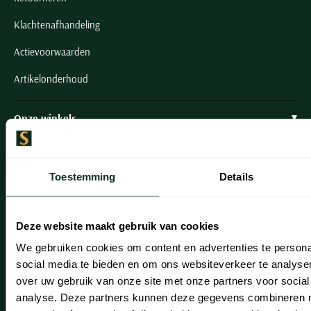
Klachtenafhandeling
Actievoorwaarden
Artikelonderhoud
Onze winkels
Onze winkels
Heemstede
Toestemming
Details
Hillegom
Deze website maakt gebruik van cookies
Leiderdorp
We gebruiken cookies om content en advertenties te persona
Lisse
social media te bieden en om ons websiteverkeer te analyse
over uw gebruik van onze site met onze partners voor social
Noordwijk
analyse. Deze partners kunnen deze gegevens combineren me
Oegstgeest