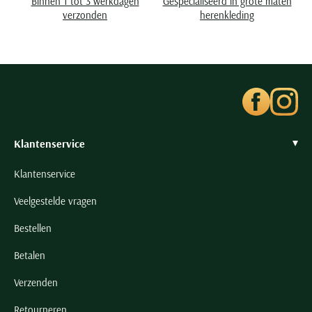
Binnen 1 tot 3 werkdagen
Gespecialiseerd in grote maten
Seidensticker
verzonden
herenkleding
Slater
State of Art
Superdry
Tenson
Thomas Maine
Tommy Hilfiger
Klantenservice
Tramarossa
Klantenservice
UBR
Veelgestelde vragen
Vanguard
Wellington of Billmore
Bestellen
William Lockie
Betalen
Xacus
Verzenden
Alle merken
Retourneren