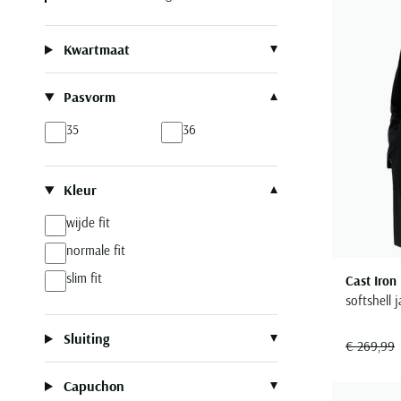
Kwartmaat
Pasvorm
35
36
Kleur
wijde fit
normale fit
slim fit
Cast Iron
softshell 
Sluiting
€ 269,99
Capuchon