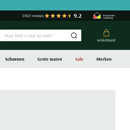
9.2
31821 reviews
Submit search
winkelmand
Schoenen
Grote maten
Sale
Merken