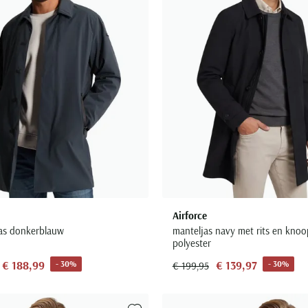
Airforce
jas donkerblauw
manteljas navy met rits en knoo
polyester
€ 188,99
€ 139,97
- 30%
- 30%
€ 199,95