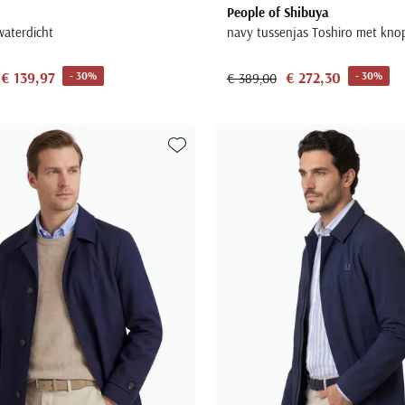
People of Shibuya
waterdicht
navy tussenjas Toshiro met knop
€ 139,97
€ 272,30
- 30%
- 30%
€ 389,00
Toevoegen aan favorieten