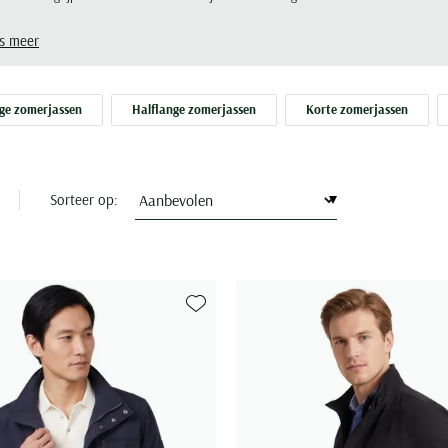
n, maar ook graag investeert in functionaliteit.
s meer
ge zomerjassen
Halflange zomerjassen
Korte zomerjassen
Sorteer op:
Toevoegen aan favorieten