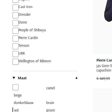
Cast Iron
Dressler
Duno
People of Shibuya
Pierre Cardin
Tenson
UBR
Pierre Ca
Wellington of Bilmore
jas Gore-
capuchon
Maat
€ 449,99
camel
beige
donkerblauw
bruin
wit
groen