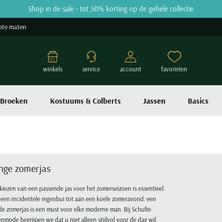
Shop in de sale - tot 50% korting op de gehele collectie
ote maten
winkels
service
account
favorieten
Broeken
Kostuums & Colberts
Jassen
Basics
nge zomerjas
kiezen van een passende jas voor het zomerseizoen is essentieel.
een incidentele regenbui tot aan een koele zomeravond: een
e zomerjas is een must voor elke moderne man. Bij Schulte
nmode begrijpen we dat u niet alleen stijlvol voor de dag wil