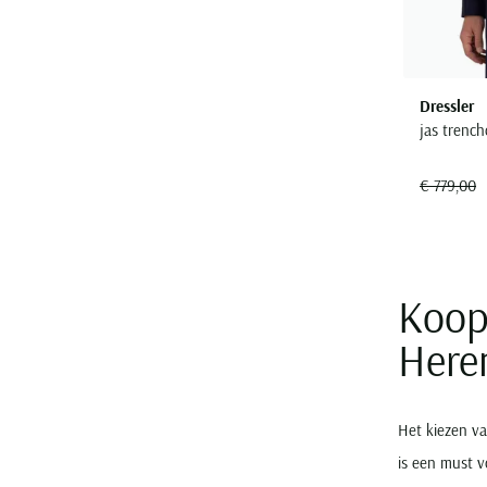
Dressler
jas trenc
€ 779,00
Koop 
Here
Het kiezen v
is een must v