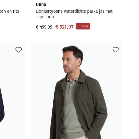
Duno
en en rits
Donkergroene waterdichte parka jas met
capuchon
€ 321,97
- 30%
€ 459,95
Toevoegen aan favorieten
Toevoegen aa