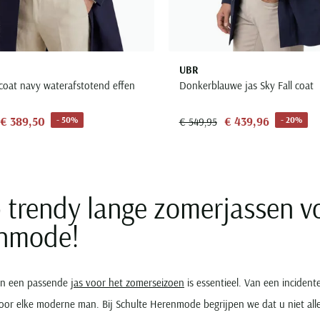
UBR
hcoat navy waterafstotend effen
Donkerblauwe jas Sky Fall coat
€ 389,50
€ 439,96
- 50%
- 20%
€ 549,95
trendy lange zomerjassen vo
nmode!
an een passende
jas voor het zomerseizoen
is essentieel. Van een inciden
oor elke moderne man. Bij Schulte Herenmode begrijpen we dat u niet allee