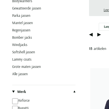
Bodywarmers
kome
Gewatteerde jassen
Lee
Parka jassen
Mantel jassen
Lan
Regenjassen
Bomber jacks
Windjacks
15
artikelen
Softshell jassen
Lammy coats
Grote maten jassen
Alle jassen
Filteren op
Merk
Airforce
Bugatti