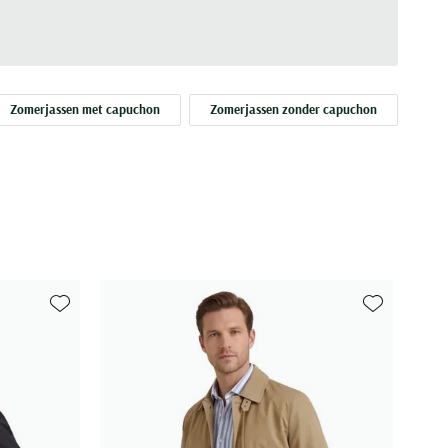
Zomerjassen met capuchon
Zomerjassen zonder capuchon
Zom
Toevoegen aan favorieten
Toevoegen aa