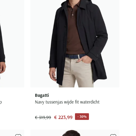
Bugatti
p
Navy tussenjas wijde fit waterdicht
€ 223,99
- 30%
€ 319,99