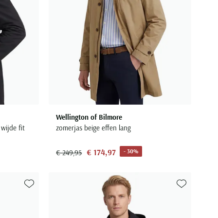
Wellington of Bilmore
wijde fit
zomerjas beige effen lang
€ 174,97
- 30%
€ 249,95
Toevoegen aan favorieten
Toevoegen aa