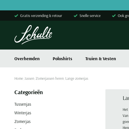
Skip to content
Gratis verzending & retour
Snelle service
Ook gr
Overhemden
Poloshirts
Truien & Vesten
Home
Jassen
Zomerjassen heren
Lange zomerjas
Categorieën
La
Tussenjas
Het 
Winterjas
Van 
Zomerjas
goed
Here