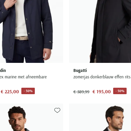
rdin
Bugatti
Tex marine met afneembare
zomerjas donkerblauw effen rits 
€ 225,00
€ 195,00
- 50%
- 50%
€ 389,99
Toevoegen aan favorieten