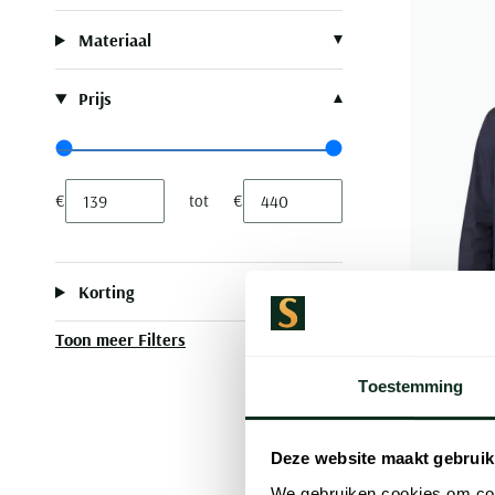
Materiaal
Prijs
Range slider min value
Range slider max value
€
tot
€
Minimum value input
Maximum value input
Korting
Toon meer Filters
Toestemming
Wellingto
zomerjas 
Deze website maakt gebruik
We gebruiken cookies om cont