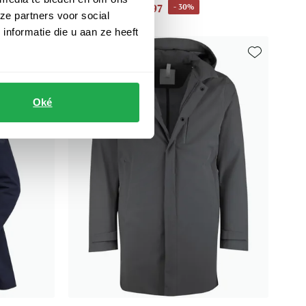
€ 139,97
- 30%
€ 199,95
ze partners voor social
nformatie die u aan ze heeft
Toevoegen aan favorieten
Toevoegen aa
Oké