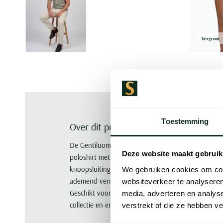
Vergroot
Toestemming
Over dit product
De Gentiluomo polo in groen gemêleerd is een stijl
Deze website maakt gebruik
poloshirt met korte mouwen biedt een normale fit e
knoopsluiting. Gemaakt van 58% nylon en 42% kat
We gebruiken cookies om cont
ademend vermogen. De boord voegt een verfijnde t
websiteverkeer te analyseren
Geschikt voor zowel casual als chique gelegenheden
media, adverteren en analys
collectie en ervaar de perfecte combinatie van stijl
verstrekt of die ze hebben v