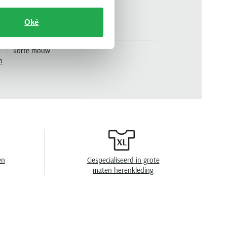
normale fit
Oké
groen
korte mouw
n
.
K2015.273-072
gemêleerd
3 knoops
met boord
en
handwas, niet in de droger, strijken op lage
temperatuur
en
Gespecialiseerd in grote
maten herenkleding