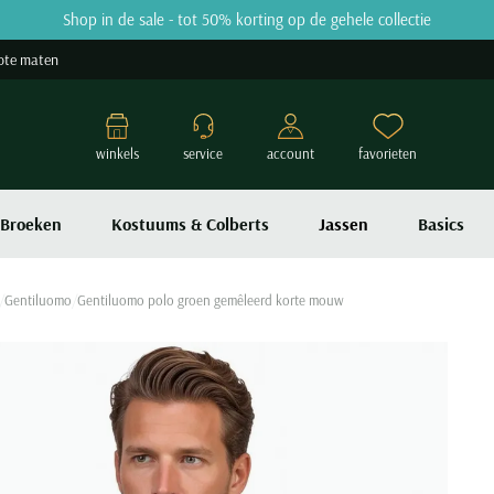
Shop in de sale - tot 50% korting op de gehele collectie
ote maten
winkels
service
account
favorieten
Broeken
Kostuums & Colberts
Jassen
Basics
Gentiluomo
Gentiluomo polo groen gemêleerd korte mouw