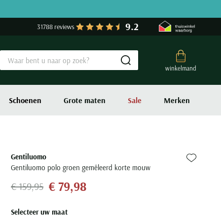
9.2
31788 reviews
Submit search
winkelmand
Schoenen
Grote maten
Sale
Merken
Gentiluomo
Zet bij fa
Gentiluomo polo groen gemêleerd korte mouw
€ 79,98
€ 159,95
Selecteer uw maat