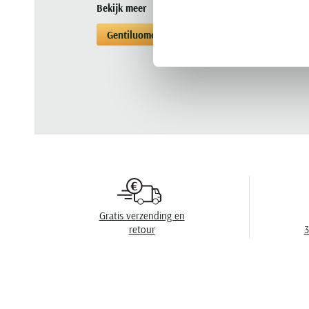
Bekijk meer
Gentiluomo
Poloshirts korte mouwen
Gratis verzending en
retour
3