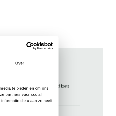
Over
ken
00157374
Gentiluomo polo groen gemêleerd korte
 media te bieden en om ons
mouw
ze partners voor social
Gentiluomo
nformatie die u aan ze heeft
58% nylon en 42% katoen