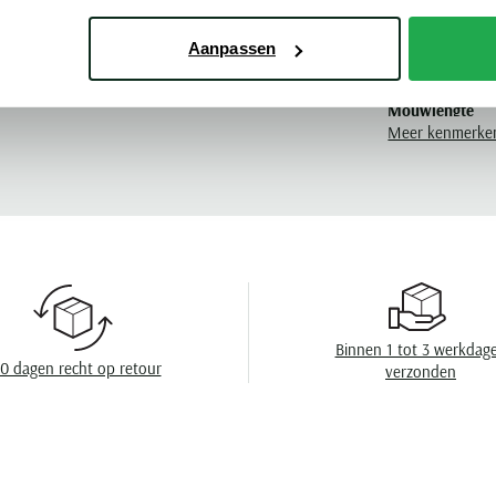
Pasvorm
Aanpassen
Poloshirts korte mouwen Gentiluomo
Kleur
Mouwlengte
Meer kenmerke
Leveranciers nr
Design
Sluiting
Eigenschappen
Wasvoorschrift
Binnen 1 tot 3 werkdag
0 dagen recht op retour
verzonden