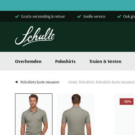
Skip to content
Gratis verzending & retour
Snelle service
Ook gr
Overhemden
Poloshirts
Truien & Vesten
Poloshirts korte mouwen
Home
Poloshirts
Poloshirts korte mouwen
- 50%