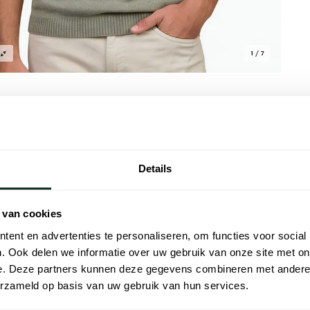
1 / 7
Details
Alle kenmer
volle keuze voor elke garderobe. Dit
Artikelnr.
 van cookies
n is voorzien van een klassieke 3-
Naam
oen zorgt het voor ultiem comfort en
ent en advertenties te personaliseren, om functies voor social
ouch toe aan dit veelzijdige kledingstuk.
. Ook delen we informatie over uw gebruik van onze site met on
Merk
. Voeg deze tijdloze polo toe aan je
e. Deze partners kunnen deze gegevens combineren met andere i
 en comfort.
erzameld op basis van uw gebruik van hun services.
Materiaal