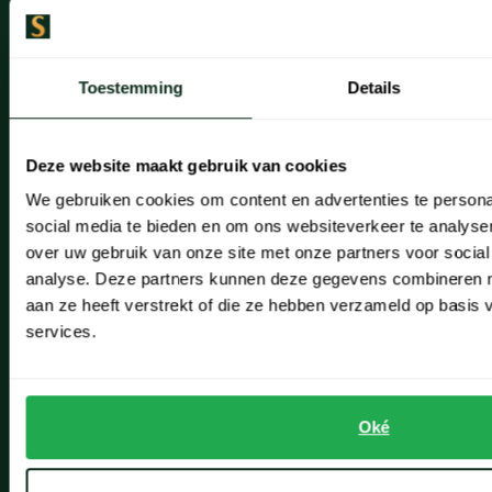
Artikelonderhoud
Toestemming
Details
Onze winkels
Onze winkels
Deze website maakt gebruik van cookies
Heemstede
We gebruiken cookies om content en advertenties te persona
Hillegom
social media te bieden en om ons websiteverkeer te analyse
over uw gebruik van onze site met onze partners voor social
Leiderdorp
analyse. Deze partners kunnen deze gegevens combineren me
aan ze heeft verstrekt of die ze hebben verzameld op basis
Lisse
services.
Noordwijk
Oegstgeest
Oké
Openingstijden winkels