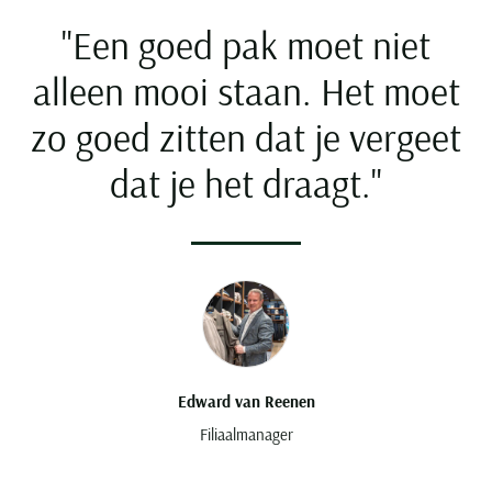
Seidensticker
"Een goed pak moet niet
Slater
alleen mooi staan. Het moet
State of Art
Superdry
zo goed zitten dat je vergeet
Tenson
dat je het draagt."
Thomas Maine
Tommy Hilfiger
Tramarossa
UBR
Vanguard
Wellington of Billmore
William Lockie
Edward van Reenen
Xacus
Filiaalmanager
Alle merken