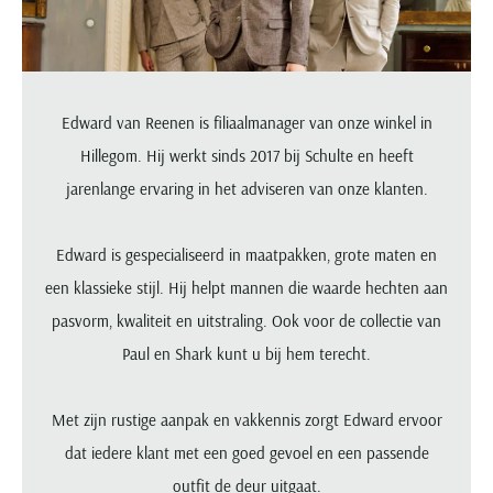
Portofino
PME Legend
Tussenjassen
PME Legend
Polo Ralph Lauren
Pierre Cardin
New Zealand
Lacoste
Profuomo
Polo Ralph Lauren
Bodywarmers
Polo Ralph Lauren
PME Legend
PME Legend
Olymp
Ledub
R2
Portofino
Portofino
Portofino
Polo Ralph Lauren
Paul & Shark
Lyle & Scott
Seidensticker
Reset
Profuomo
Profuomo
Portofino
Edward van Reenen is filiaalmanager van onze winkel in
Polo Ralph Lauren
Mac
State of Art
State of Art
State of Art
State of Art
Replay
Hillegom. Hij werkt sinds 2017 bij Schulte en heeft
PME Legend
Maerz
Tommy Hilfiger
Superdry
Superdry
Superdry
Tommy Hilfiger
jarenlange ervaring in het adviseren van onze klanten.
Profuomo
Magnanni
Vanguard
Tenson
Tommy Hilfiger
Thomas Maine
Tramarossa
R2
Mason's
Xacus
Tommy Hilfiger
Edward is gespecialiseerd in maatpakken, grote maten en
Vanguard
Tommy Hilfiger
Vanguard
State of Art
Mc Alson
UBR
een klassieke stijl. Hij helpt mannen die waarde hechten aan
Vanguard
Superdry
Meyer
Populaire kleuren
Vanguard
Grote maten
Deals
pasvorm, kwaliteit en uitstraling. Ook voor de collectie van
William Lockie
Tenson
New Zealand
Wit overhemd heren
Grote maten poloshirts
2e broek voor de helft
Wellington of Billmore
Paul en Shark kunt u bij hem terecht.
Tommy Hilfiger
Zwart overhemd heren
Grote maten herenmode
Populaire materialen
Tramarossa
Blauw overhemd heren
Populaire merk lijnen
Grote maten
Katoenen trui
Met zijn rustige aanpak en vakkennis zorgt Edward ervoor
North 84
Vanguard
Groen overhemd heren
Meyer Chicago
Grote maten jassen
Populaire kleuren
dat iedere klant met een goed gevoel en een passende
Lamswollen trui
Olymp
Alle merken sale
Witte polo heren
Meyer Diego
Grote maten winterjassen
outfit de deur uitgaat.
Merino wol trui