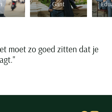
n
Gant
Edua
et moet zo goed zitten dat je
agt."