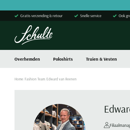
Skip to content
Gratis verzending & retour
Snelle service
Ook gr
Overhemden
Poloshirts
Truien & Vesten
Home
Fashion Team
Edward van Reenen
Edwar
Filiaalmana