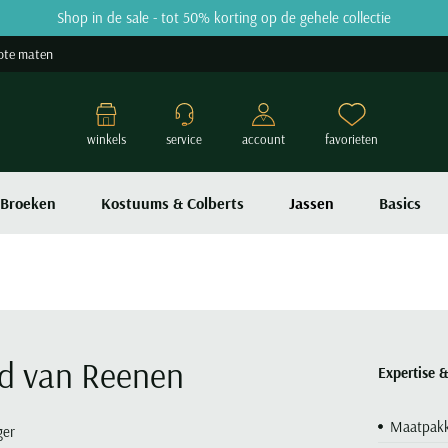
Shop in de sale - tot 50% korting op de gehele collectie
ote maten
winkels
service
account
favorieten
Broeken
Kostuums & Colberts
Jassen
Basics
d van Reenen
Expertise &
Maatpak
ger