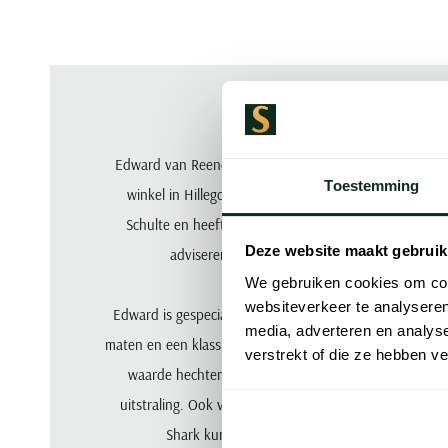
Edward van Reenen is filiaalmanager van onze
Toestemming
winkel in Hillegom. Hij werkt sinds 2017 bij
Schulte en heeft jarenlange ervaring in het
Deze website maakt gebruik
adviseren van onze klanten.
We gebruiken cookies om cont
websiteverkeer te analyseren
Edward is gespecialiseerd in maatpakken, grote
media, adverteren en analys
maten en een klassieke stijl. Hij helpt mannen die
verstrekt of die ze hebben v
waarde hechten aan pasvorm, kwaliteit en
uitstraling. Ook voor de collectie van Paul en
Shark kunt u bij hem terecht.