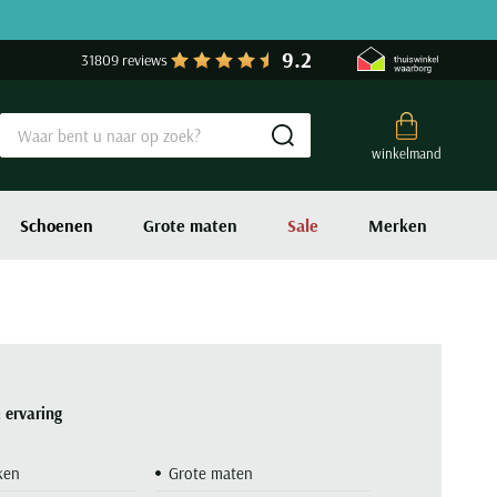
9.2
31809 reviews
Submit search
winkelmand
Schoenen
Grote maten
Sale
Merken
 ervaring
ken
Grote maten