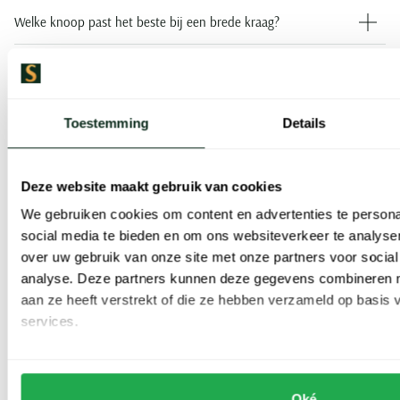
Welke knoop past het beste bij een brede kraag?
Hoe voorkom ik dat mijn stropdas te lang of te kort is?
Kan ik een dasspeld gebruiken bij elke knoop?
Toestemming
Details
Hoe kan ik het beste oefenen met knopen?
Deze website maakt gebruik van cookies
Welke stropdas past bij een formele bruiloft?
We gebruiken cookies om content en advertenties te persona
social media te bieden en om ons websiteverkeer te analyse
Zoek je persoonlijk advies over de juiste stropdas, knoop en
over uw gebruik van onze site met onze partners voor social
analyse. Deze partners kunnen deze gegevens combineren me
pasvorm voor jouw trouwdag? In onze winkels helpen we je graag
aan ze heeft verstrekt of die ze hebben verzameld op basis
met een complete outfit die past bij je postuur, trouwstijl en
services.
wensen. Kom langs voor deskundig, persoonlijk stijladvies.
Over de auteur
Oké