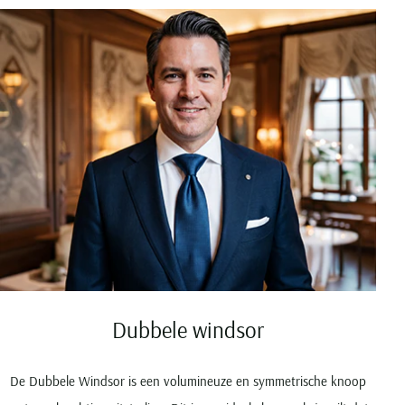
Seidensticker
Slater
State of Art
Superdry
Tenson
Thomas Maine
Tommy Hilfiger
Tramarossa
UBR
Vanguard
Wellington of Billmore
William Lockie
Dubbele windsor
Xacus
De Dubbele Windsor is een volumineuze en symmetrische knoop
Alle merken