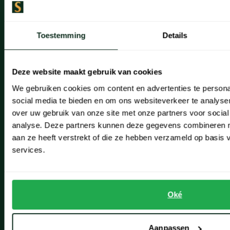
Artikelonderhoud
Onze winkels
Toestemming
Details
Onze winkels
Deze website maakt gebruik van cookies
Heemstede
We gebruiken cookies om content en advertenties te persona
Hillegom
social media te bieden en om ons websiteverkeer te analyse
over uw gebruik van onze site met onze partners voor social
Leiderdorp
analyse. Deze partners kunnen deze gegevens combineren me
Lisse
aan ze heeft verstrekt of die ze hebben verzameld op basis
services.
Noordwijk
Oegstgeest
Oké
Openingstijden winkels
Schulte Herenmode
Aanpassen