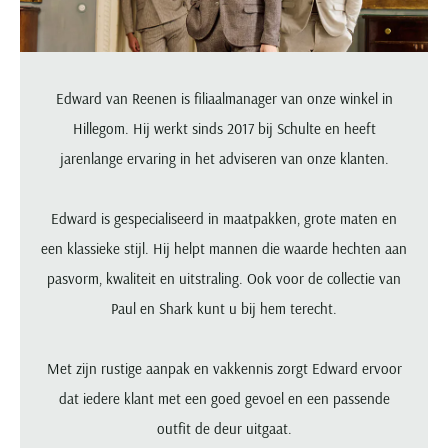
Portofino
PME Legend
Tussenjassen
PME Legend
Polo Ralph Lauren
Pierre Cardin
New Zealand
Lacoste
Profuomo
Polo Ralph Lauren
Bodywarmers
Polo Ralph Lauren
PME Legend
PME Legend
Olymp
Ledub
R2
Portofino
Portofino
Portofino
Polo Ralph Lauren
Paul & Shark
Lyle & Scott
Edward van Reenen is filiaalmanager van onze winkel in
Seidensticker
Reset
Profuomo
Profuomo
Portofino
Polo Ralph Lauren
Mac
Hillegom. Hij werkt sinds 2017 bij Schulte en heeft
State of Art
State of Art
State of Art
State of Art
Replay
PME Legend
Maerz
jarenlange ervaring in het adviseren van onze klanten.
Tommy Hilfiger
Superdry
Superdry
Superdry
Tommy Hilfiger
Profuomo
Magnanni
Vanguard
Tenson
Tommy Hilfiger
Thomas Maine
Tramarossa
R2
Mason's
Edward is gespecialiseerd in maatpakken, grote maten en
Xacus
Tommy Hilfiger
Vanguard
Tommy Hilfiger
Vanguard
State of Art
Mc Alson
een klassieke stijl. Hij helpt mannen die waarde hechten aan
UBR
Vanguard
Superdry
Meyer
pasvorm, kwaliteit en uitstraling. Ook voor de collectie van
Populaire kleuren
Vanguard
Grote maten
Deals
William Lockie
Tenson
New Zealand
Paul en Shark kunt u bij hem terecht.
Wit overhemd heren
Grote maten poloshirts
2e broek voor de helft
Wellington of Billmore
Tommy Hilfiger
Zwart overhemd heren
Grote maten herenmode
Populaire materialen
Tramarossa
Met zijn rustige aanpak en vakkennis zorgt Edward ervoor
Blauw overhemd heren
Populaire merk lijnen
Grote maten
Katoenen trui
North 84
Vanguard
dat iedere klant met een goed gevoel en een passende
Groen overhemd heren
Meyer Chicago
Grote maten jassen
Populaire kleuren
Lamswollen trui
Olymp
Alle merken sale
outfit de deur uitgaat.
Witte polo heren
Meyer Diego
Grote maten winterjassen
Merino wol trui