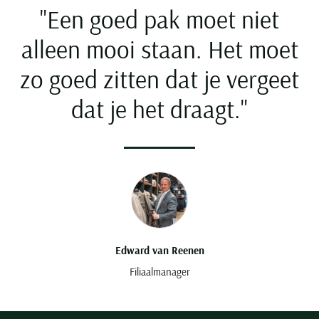
Seidensticker
"Een goed pak moet niet
Slater
alleen mooi staan. Het moet
State of Art
zo goed zitten dat je vergeet
Superdry
Tenson
dat je het draagt."
Thomas Maine
Tommy Hilfiger
Tramarossa
UBR
Vanguard
Wellington of Billmore
Edward van Reenen
William Lockie
Filiaalmanager
Xacus
Alle merken