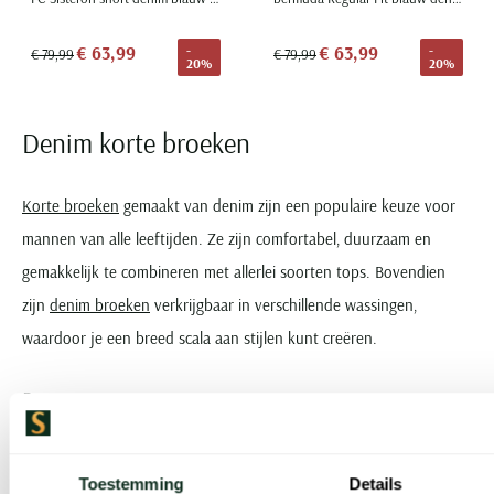
€ 63,99
€ 63,99
-
-
€ 79,99
€ 79,99
20%
20%
Denim korte broeken
Korte broeken
gemaakt van denim zijn een populaire keuze voor
mannen van alle leeftijden. Ze zijn comfortabel, duurzaam en
gemakkelijk te combineren met allerlei soorten tops. Bovendien
zijn
denim broeken
verkrijgbaar in verschillende wassingen,
waardoor je een breed scala aan stijlen kunt creëren.
Pasvormen
Als je op zoek bent naar een nieuwe denim korte broek, is het
Toestemming
Details
belangrijk om te overwegen welke pasvorm het beste bij je past.