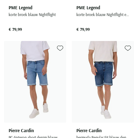
PME Legend
PME Legend
korte broek blauw Nightflight
korte broek blauw Nightflight effen katoen
€ 79,99
€ 79,99
Toevoegen aan favorieten
Toevoe
Pierre Cardin
Pierre Cardin
PC-Sisteron short denim blauw effen normale fit
bermuda Regular Fit blauw denim