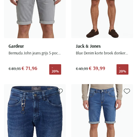
Gardeur
Jack & Jones
Bermuda John jeans grijs 5-pocket
Blue Denim korte broek donkerblauw
€ 71,96
€ 39,99
-
-
€ 89,95
€ 49,99
20%
20%
Toevoegen aan favorieten
Toevoe