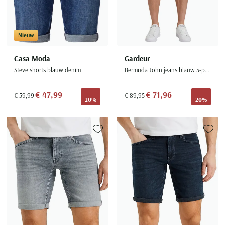
Nieuw
Casa Moda
Gardeur
Steve shorts blauw denim
Bermuda John jeans blauw 5-pocket
€ 47,99
€ 71,96
-
-
€ 59,99
€ 89,95
20%
20%
Toevoegen aan favorieten
Toevoe