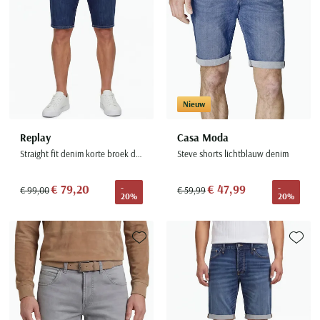
Nieuw
Replay
Casa Moda
Straight fit denim korte broek donkerblauw
Steve shorts lichtblauw denim
€ 79,20
€ 47,99
-
-
€ 99,00
€ 59,99
20%
20%
Toevoegen aan favorieten
Toevoe