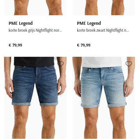
PME Legend
PME Legend
korte broek grijs Nightflight normale fit
korte broek zwart Nightflight normale fit
€ 79,99
€ 79,99
Toevoegen aan favorieten
Toevoe