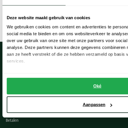
Kies bijvoorbeeld voor een rechte of relaxed fit als je meer ruimte
nodig hebt, of ga voor een slankere fit als je een strakkere look
Deze website maakt gebruik van cookies
wilt.
Lees meer
We gebruiken cookies om content en advertenties te persona
social media te bieden en om ons websiteverkeer te analyse
Verschillende lengtes
over uw gebruik van onze site met onze partners voor social
analyse. Deze partners kunnen deze gegevens combineren me
aan ze heeft verstrekt of die ze hebben verzameld op basis
Je kunt ook kiezen uit verschillende lengtes, van korte broeken tot
services.
knie-length broeken. Als je niet zeker weet wat het beste bij je
past, kun je altijd naar een winkel gaan om verschillende modellen
Klantenservice
te passen en te zien wat het beste bij je staat.
Oké
Klantenservice
Voor elk type man én gelegenheid een denim broek
Veelgestelde vragen
Aanpassen
Bestellen
Denim korte broeken zijn gemakkelijk te combineren met allerlei
Betalen
soorten tops, van basic T-shirts tot overhemden. Ze zijn geschikt