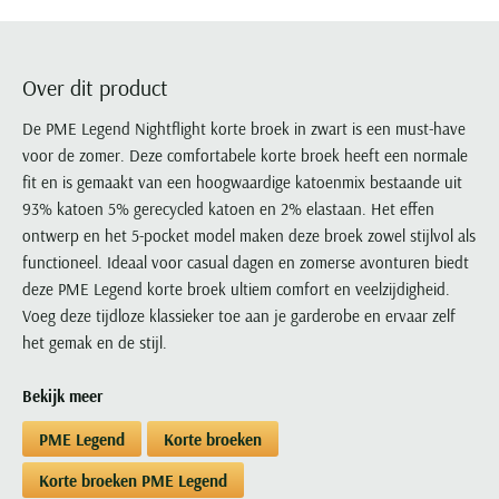
Portofino
PME Legend
Tussenjassen
PME Legend
Polo Ralph Lauren
Pierre Cardin
New Zealand
Lacoste
Profuomo
Polo Ralph Lauren
Bodywarmers
Polo Ralph Lauren
PME Legend
PME Legend
Olymp
Ledub
R2
Portofino
Over dit product
Portofino
Portofino
Polo Ralph Lauren
Paul & Shark
Lyle & Scott
Seidensticker
Reset
Profuomo
Profuomo
Portofino
De PME Legend Nightflight korte broek in zwart is een must-have
Polo Ralph Lauren
Mac
State of Art
State of Art
voor de zomer. Deze comfortabele korte broek heeft een normale
State of Art
State of Art
Replay
PME Legend
Maerz
fit en is gemaakt van een hoogwaardige katoenmix bestaande uit
Tommy Hilfiger
Superdry
Superdry
Superdry
Tommy Hilfiger
Profuomo
Magnanni
93% katoen 5% gerecycled katoen en 2% elastaan. Het effen
Vanguard
Tenson
Tommy Hilfiger
Thomas Maine
Tramarossa
R2
Mason's
ontwerp en het 5-pocket model maken deze broek zowel stijlvol als
Xacus
Tommy Hilfiger
Vanguard
Tommy Hilfiger
Vanguard
functioneel. Ideaal voor casual dagen en zomerse avonturen biedt
State of Art
Mc Alson
UBR
deze PME Legend korte broek ultiem comfort en veelzijdigheid.
Vanguard
Superdry
Meyer
Populaire kleuren
Voeg deze tijdloze klassieker toe aan je garderobe en ervaar zelf
Vanguard
Grote maten
Deals
William Lockie
Tenson
New Zealand
het gemak en de stijl.
Wit overhemd heren
Grote maten poloshirts
2e broek voor de helft
Wellington of Billmore
Tommy Hilfiger
Zwart overhemd heren
Grote maten herenmode
Populaire materialen
Bekijk meer
Tramarossa
Blauw overhemd heren
Populaire merk lijnen
Grote maten
Katoenen trui
North 84
PME Legend
Korte broeken
Vanguard
Groen overhemd heren
Meyer Chicago
Grote maten jassen
Populaire kleuren
Lamswollen trui
Olymp
Alle merken sale
Korte broeken PME Legend
Witte polo heren
Meyer Diego
Grote maten winterjassen
Merino wol trui