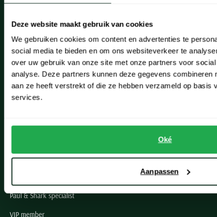
Heemstede
Deze website maakt gebruik van cookies
Hillegom
We gebruiken cookies om content en advertenties te persona
social media te bieden en om ons websiteverkeer te analyse
Leiderdorp
over uw gebruik van onze site met onze partners voor social
Lisse
analyse. Deze partners kunnen deze gegevens combineren me
aan ze heeft verstrekt of die ze hebben verzameld op basis
Noordwijk
services.
Oegstgeest
Openingstijden winkels
Oké
Schulte Herenmode
Aanpassen
Grote maten herenkleding
Paul & Shark specialist
VIP member