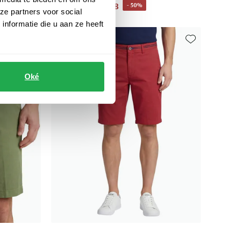
€ 54,98
- 50%
€ 109,95
ze partners voor social
nformatie die u aan ze heeft
Toevoegen aan favorieten
Toevoegen aa
Oké