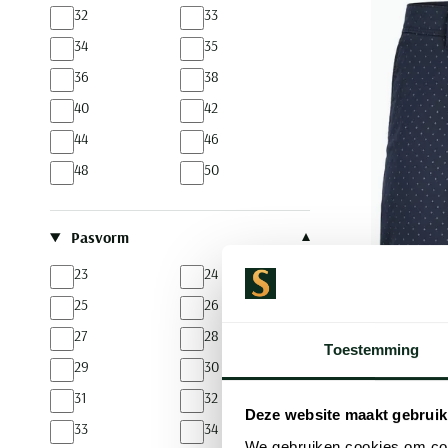
32
33
34
35
36
38
40
42
44
46
48
50
Pasvorm
23
24
25
26
27
28
Toestemming
29
30
Jack & Jo
31
32
chino kor
Deze website maakt gebruik
33
34
We gebruiken cookies om cont