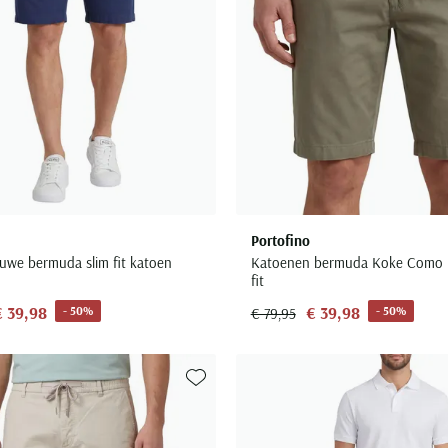
Portofino
uwe bermuda slim fit katoen
Katoenen bermuda Koke Como k
fit
€ 39,98
€ 39,98
- 50%
- 50%
€ 79,95
Toevoegen aan favorieten