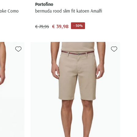
Portofino
 Koke Como
bermuda rood slim fit katoen Amalfi
€ 39,98
- 50%
€ 79,95
Toevoegen aan favorieten
Toevoegen aa