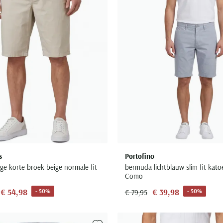
s
Portofino
ge korte broek beige normale fit
bermuda lichtblauw slim fit kat
Como
€ 54,98
€ 39,98
- 50%
- 50%
€ 79,95