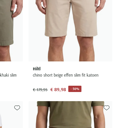
Hiltl
haki slim
chino short beige effen slim fit katoen
€ 89,98
- 50%
€ 179,95
Toevoegen aan favorieten
Toevoegen aa