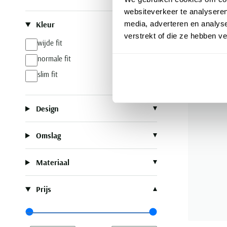
€ 49,99
websiteverkeer te analyseren
media, adverteren en analys
Kleur
verstrekt of die ze hebben v
wijde fit
normale fit
slim fit
Design
Omslag
Materiaal
Prijs
Range slider min value
Range slider max value