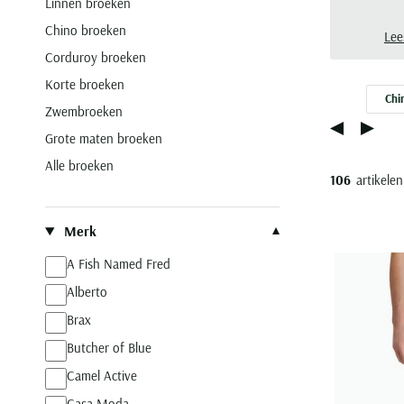
Linnen broeken
zome
Chino broeken
natu
Lee
Corduroy broeken
Korte broeken
Chi
Zwembroeken
Grote maten broeken
Alle broeken
106
artikelen
Filteren op
Merk
A Fish Named Fred
Alberto
Brax
Butcher of Blue
Camel Active
Casa Moda