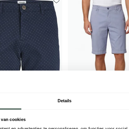
Toevoegen aan favorieten
Details
nes
M.E.N.S.
te broek donkerblauw
korte broek Bari blauw gemelee
 van cookies
ent en advertenties te personaliseren, om functies voor social