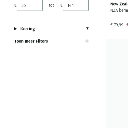
New Zeal
€
tot
€
Minimum value input
Maximum value input
NZA bermu
€ 79,99
Korting
Toon meer Filters