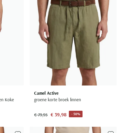
Camel Active
oen Koke
groene korte broek linnen
€ 39,98
- 50%
€ 79,95