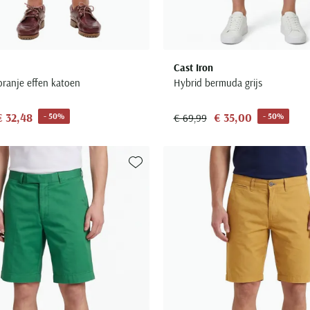
Cast Iron
ranje effen katoen
Hybrid bermuda grijs
€ 32,48
€ 35,00
- 50%
- 50%
€ 69,99
Toevoegen aan favorieten