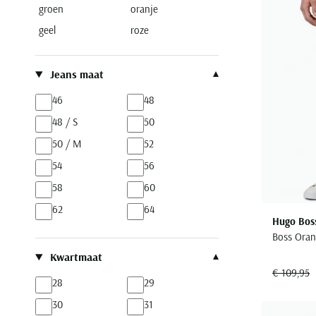
groen
oranje
Replay
geel
roze
Scotland Blue
State of Art
Jeans maat
Superdry
Tommy Hilfiger
46
48
48 / S
50
50 / M
52
54
56
58
60
62
64
Hugo Bos
Boss Oran
Kwartmaat
€ 109,95
28
29
30
31