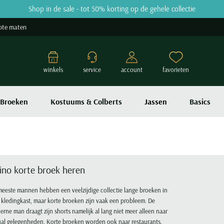
Shop in de sale - tot 50% korting op de gehele collectie
ote maten
winkels
service
account
favorieten
Broeken
Kostuums & Colberts
Jassen
Basics
ino korte broek heren
eeste mannen hebben een veelzijdige collectie lange broeken in
kledingkast, maar korte broeken zijn vaak een probleem. De
rne man draagt zijn shorts namelijk al lang niet meer alleen naar
al gelegenheden. Korte broeken worden ook naar restaurants,