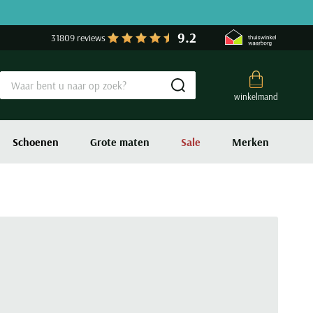
9.2
31809 reviews
Submit search
winkelmand
Schoenen
Grote maten
Sale
Merken