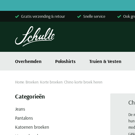
Skip to content
Gratis verzending & retour
Snelle service
Ook gr
Overhemden
Poloshirts
Truien & Vesten
Home
Broeken
Korte broeken
Chino korte broek heren
Categorieën
Ch
Jeans
De m
Pantalons
hun 
Katoenen broeken
mode
casu