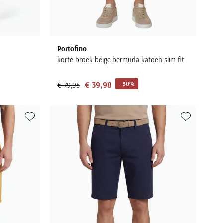
Portofino
korte broek beige bermuda katoen slim fit
€ 39,98
- 50%
€ 79,95
Toevoegen aan favorieten
Toevoegen aa