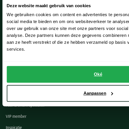
Deze website maakt gebruik van cookies
Hillegom
We gebruiken cookies om content en advertenties te persona
Leiderdorp
social media te bieden en om ons websiteverkeer te analyse
over uw gebruik van onze site met onze partners voor social
Lisse
analyse. Deze partners kunnen deze gegevens combineren me
aan ze heeft verstrekt of die ze hebben verzameld op basis
Noordwijk
services.
Oegstgeest
Openingstijden winkels
Oké
Schulte Herenmode
Aanpassen
Grote maten herenkleding
Paul & Shark specialist
VIP member
Inspiratie