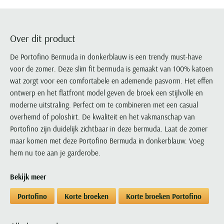
Portofino
PME Legend
Tussenjassen
PME Legend
Polo Ralph Lauren
Pierre Cardin
New Zealand
Lacoste
Profuomo
Polo Ralph Lauren
Bodywarmers
Polo Ralph Lauren
PME Legend
PME Legend
Olymp
Ledub
R2
Portofino
Over dit product
Portofino
Portofino
Polo Ralph Lauren
Paul & Shark
Lyle & Scott
Seidensticker
Reset
Profuomo
Profuomo
Portofino
De Portofino Bermuda in donkerblauw is een trendy must-have
Polo Ralph Lauren
Mac
State of Art
State of Art
voor de zomer. Deze slim fit bermuda is gemaakt van 100% katoen
State of Art
State of Art
Replay
PME Legend
Maerz
wat zorgt voor een comfortabele en ademende pasvorm. Het effen
Tommy Hilfiger
Superdry
Superdry
Superdry
Tommy Hilfiger
Profuomo
Magnanni
ontwerp en het flatfront model geven de broek een stijlvolle en
Vanguard
Tenson
Tommy Hilfiger
Thomas Maine
Tramarossa
R2
Mason's
moderne uitstraling. Perfect om te combineren met een casual
Xacus
Tommy Hilfiger
Vanguard
Tommy Hilfiger
Vanguard
overhemd of poloshirt. De kwaliteit en het vakmanschap van
State of Art
Mc Alson
UBR
Portofino zijn duidelijk zichtbaar in deze bermuda. Laat de zomer
Vanguard
Superdry
Meyer
maar komen met deze Portofino Bermuda in donkerblauw. Voeg
Populaire kleuren
Vanguard
Grote maten
Deals
William Lockie
Tenson
New Zealand
hem nu toe aan je garderobe.
Wit overhemd heren
Grote maten poloshirts
2e broek voor de helft
Wellington of Billmore
Tommy Hilfiger
Zwart overhemd heren
Grote maten herenmode
Populaire materialen
Bekijk meer
Tramarossa
Blauw overhemd heren
Populaire merk lijnen
Grote maten
Katoenen trui
North 84
Portofino
Korte broeken
Korte broeken Portofino
Vanguard
Groen overhemd heren
Meyer Chicago
Grote maten jassen
Populaire kleuren
Lamswollen trui
Olymp
Alle merken sale
Witte polo heren
Meyer Diego
Grote maten winterjassen
Merino wol trui