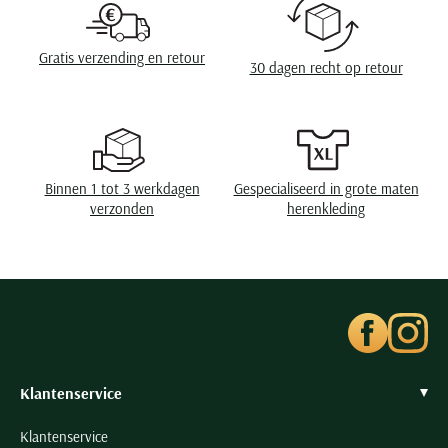
Omslag
zonder omslag
Seidensticker
Slater
Gratis verzending en retour
30 dagen recht op retour
State of Art
Superdry
Tenson
Thomas Maine
Binnen 1 tot 3 werkdagen
Gespecialiseerd in grote maten
Tommy Hilfiger
verzonden
herenkleding
Tramarossa
UBR
Vanguard
Wellington of Billmore
William Lockie
Xacus
Klantenservice
Klantenservice
Alle merken