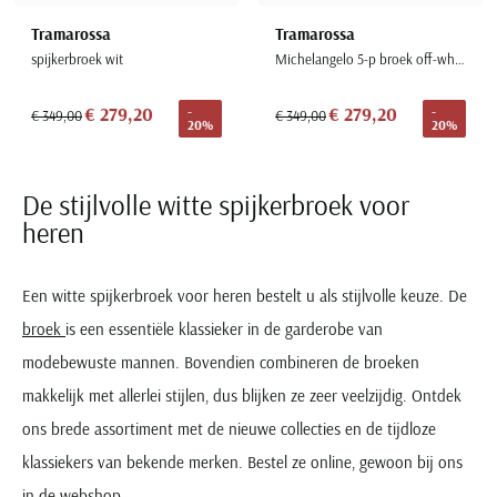
Tramarossa
Tramarossa
spijkerbroek wit
Michelangelo 5-p broek off-white
€ 279,20
€ 279,20
-
-
€ 349,00
€ 349,00
20%
20%
De stijlvolle witte spijkerbroek voor
heren
Een witte spijkerbroek voor heren bestelt u als stijlvolle keuze. De
broek
is een essentiële klassieker in de garderobe van
modebewuste mannen. Bovendien combineren de broeken
makkelijk met allerlei stijlen, dus blijken ze zeer veelzijdig. Ontdek
ons brede assortiment met de nieuwe collecties en de tijdloze
klassiekers van bekende merken. Bestel ze online, gewoon bij ons
in de webshop.