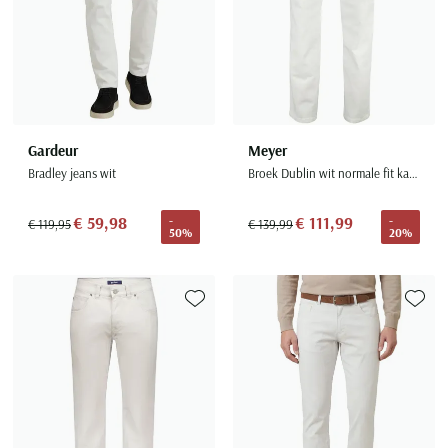
Gardeur
Meyer
Bradley jeans wit
Broek Dublin wit normale fit katoen
€ 59,98
€ 111,99
-
-
€ 119,95
€ 139,99
50%
20%
Toevoegen aan favorieten
Toevoe