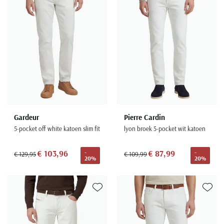
Seidensticker
Slater
State of Art
Superdry
Tenson
Thomas Maine
Tommy Hilfiger
Tramarossa
Gardeur
Pierre Cardin
5-pocket off white katoen slim fit
lyon broek 5-pocket wit katoen
UBR
Vanguard
€ 103,96
€ 87,99
-
-
€ 129,95
€ 109,99
20%
20%
Wellington of Billmore
William Lockie
Xacus
Toevoegen aan favorieten
Toevoe
Alle merken