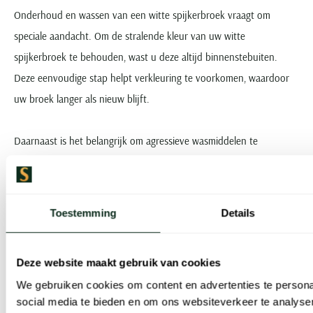
Onderhoud en wassen van een witte spijkerbroek vraagt om
speciale aandacht. Om de stralende kleur van uw witte
spijkerbroek te behouden, wast u deze altijd binnenstebuiten.
Deze eenvoudige stap helpt verkleuring te voorkomen, waardoor
uw broek langer als nieuw blijft.
Daarnaast is het belangrijk om agressieve wasmiddelen te
vermijden. Kies voor een zacht, kleurbehoudend wasmiddel dat de
stof verzorgt zonder de witte kleur aan te tasten. Zo zorgt u
ervoor dat uw witte spijkerbroek keer op keer in perfecte staat uit
Toestemming
Details
de wasmachine komt.
Alternatieven voor de witte spijkerbroek
Deze website maakt gebruik van cookies
We gebruiken cookies om content en advertenties te persona
social media te bieden en om ons websiteverkeer te analyse
Zoekt u een alternatief voor de traditionele witte spijkerbroek?