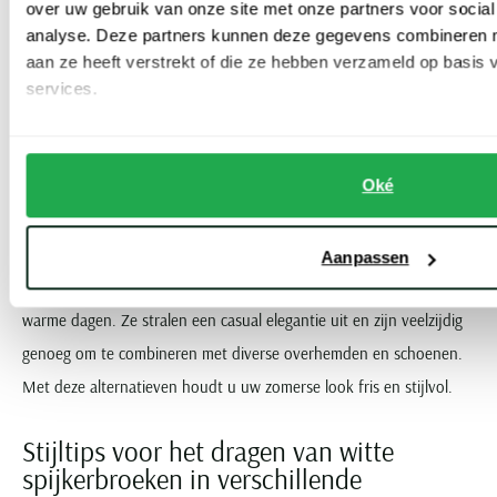
over uw gebruik van onze site met onze partners voor social
Overweeg dan eens gebroken witte broeken. Deze bieden een
analyse. Deze partners kunnen deze gegevens combineren me
subtiele variatie op de klassieke witte kleur en behouden toch die
aan ze heeft verstrekt of die ze hebben verzameld op basis
frisse, zomerse uitstraling. Voor wie nog meer kleurvariatie wenst,
services.
zijn lichtblauwe en beige broeken uitstekende keuzes. Deze
kleuren introduceren een verfrissende twist in uw garderobe.
Oké
Naast kleurvariaties, zijn er ook andere broektypes die een
uitstekend alternatief vormen. Denk aan chino's of linnen broeken.
Aanpassen
Deze stijlen bieden een vergelijkbaar comfort en zijn perfect voor
warme dagen. Ze stralen een casual elegantie uit en zijn veelzijdig
genoeg om te combineren met diverse overhemden en schoenen.
Met deze alternatieven houdt u uw zomerse look fris en stijlvol.
Stijltips voor het dragen van witte
spijkerbroeken in verschillende