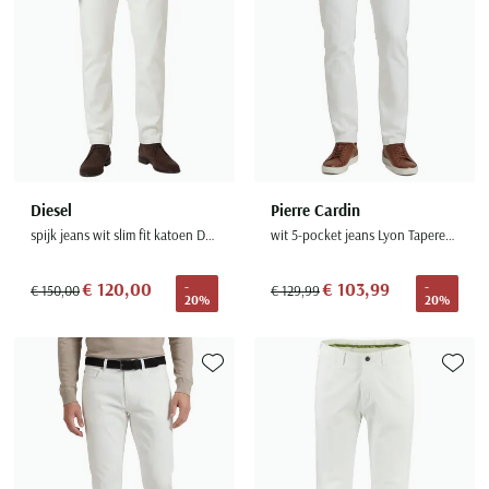
Diesel
Pierre Cardin
spijk jeans wit slim fit katoen D-vyl
wit 5-pocket jeans Lyon Tapered fit
€ 120,00
€ 103,99
-
-
€ 150,00
€ 129,99
20%
20%
Toevoegen aan favorieten
Toevoe