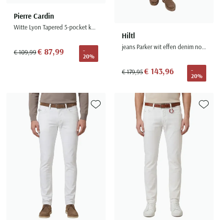
Pierre Cardin
Witte Lyon Tapered 5-pocket katoen
Hiltl
jeans Parker wit effen denim normale fit
€ 87,99
-
€ 109,99
20%
€ 143,96
-
€ 179,95
20%
Toevoegen aan favorieten
Toevoe