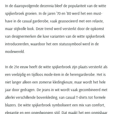
In de daaropvolgende decennia bleef de populariteit van de witte
spijkerbroek groeien. In de jaren '70 en '80 werd het een must-
have in de casual garderobe, vaak geassocieerd met een relaxte,
maar stijlvolle look. Deze trend werd versterkt door de opkomst
van designermerken die luxe varianten van de witte spijkerbroek
introduceerden, waardoor het een statussymbool werd in de
modewereld.
In de 21e eeuw heeft de witte spijkerbroek zijn plaats versterkt als
een veelzijdig en tijdloos mode-item in de herengarderobe. Het is
niet langer alleen een zomerse kledingkeuze, maar wordt het hele
jaar door gedragen. De jeans in wit wordt vaak gecombineerd met
allerlei verschillende bovenkleding, van casual T-shirts tot formele
blazers. De witte spijkerbroek symboliseert een mix van comfort,
elegantie en een ongedwongen stijl. Dat maakt het een onmisbaar