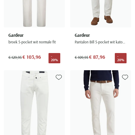
Gardeur
Gardeur
broek 5-pocket wit normale fit
Pantalon Bill 5-pocket wit katoen effen
€ 103,96
€ 87,96
-
-
€ 129,95
€ 109,95
20%
20%
Toevoegen aan favorieten
Toevoe