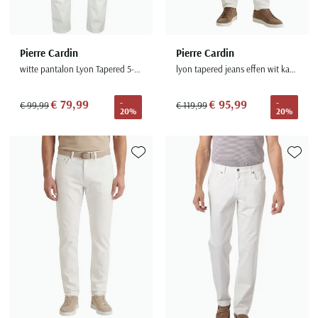
Pierre Cardin
Pierre Cardin
witte pantalon Lyon Tapered 5-pocket model
lyon tapered jeans effen wit katoen normale fit
€ 79,99
€ 95,99
-
-
€ 99,99
€ 119,99
20%
20%
Toevoegen aan favorieten
Toevoe