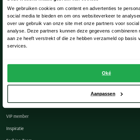
We gebruiken cookies om content en advertenties te persona
Leiderdorp
social media te bieden en om ons websiteverkeer te analyse
over uw gebruik van onze site met onze partners voor social
Lisse
analyse. Deze partners kunnen deze gegevens combineren me
Noordwijk
aan ze heeft verstrekt of die ze hebben verzameld op basis
services.
Oegstgeest
Openingstijden winkels
Oké
Schulte Herenmode
Grote maten herenkleding
Aanpassen
Paul & Shark specialist
VIP member
Inspiratie