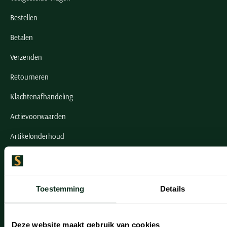
Bestellen
Betalen
Verzenden
Retourneren
Klachtenafhandeling
Actievoorwaarden
Artikelonderhoud
Onze winkels
Onze winkels
Toestemming
Details
Heemstede
Deze website maakt gebruik van cookies
Hillegom