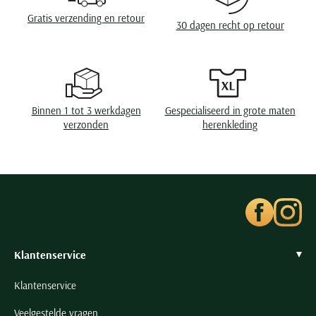
Wasvoorschriften
speciaal wasprogamma 30°C, niet in de droger,
Seidensticker
strijken op lage temperatuur, chemish reinigen
Gratis verzending en retour
30 dagen recht op retour
Slater
State of Art
Superdry
Tenson
Binnen 1 tot 3 werkdagen
Gespecialiseerd in grote maten
Thomas Maine
verzonden
herenkleding
Tommy Hilfiger
Tramarossa
UBR
Vanguard
Wellington of Billmore
William Lockie
Klantenservice
Xacus
Klantenservice
Alle merken
Veelgestelde vragen