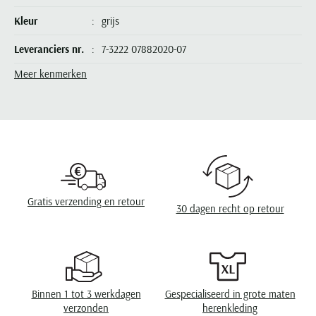
Seidensticker
Kleur
grijs
Slater
Leveranciers nr.
7-3222 07882020-07
State of Art
Meer kenmerken
Superdry
Model
chino
Tenson
Design
effen
Thomas Maine
Omslag
zonder omslag
Tommy Hilfiger
Tramarossa
UBR
Gratis verzending en retour
Vanguard
30 dagen recht op retour
Wellington of Billmore
William Lockie
Xacus
Binnen 1 tot 3 werkdagen
Gespecialiseerd in grote maten
verzonden
herenkleding
Alle merken