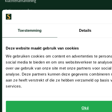
Klachtenafhandeling
Actievoorwaarden
Artikelonderhoud
Toestemming
Details
Onze winkels
Onze winkels
Deze website maakt gebruik van cookies
Heemstede
We gebruiken cookies om content en advertenties te persona
social media te bieden en om ons websiteverkeer te analyse
Hillegom
over uw gebruik van onze site met onze partners voor social
analyse. Deze partners kunnen deze gegevens combineren me
Leiderdorp
aan ze heeft verstrekt of die ze hebben verzameld op basis
Lisse
services.
Noordwijk
Oegstgeest
Oké