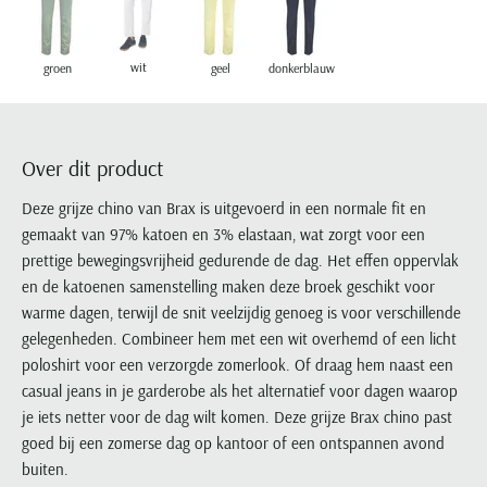
Portofino
PME Legend
Tussenjassen
PME Legend
Polo Ralph Lauren
Pierre Cardin
New Zealand
Lacoste
Profuomo
Polo Ralph Lauren
Bodywarmers
Polo Ralph Lauren
PME Legend
PME Legend
Olymp
Ledub
wit
groen
geel
donkerblauw
R2
Portofino
Portofino
Portofino
Polo Ralph Lauren
Paul & Shark
Lyle & Scott
Seidensticker
Reset
Profuomo
Profuomo
Portofino
Polo Ralph Lauren
Mac
State of Art
State of Art
State of Art
State of Art
Replay
PME Legend
Maerz
Over dit product
Tommy Hilfiger
Superdry
Superdry
Superdry
Tommy Hilfiger
Profuomo
Magnanni
Deze grijze chino van Brax is uitgevoerd in een normale fit en
Vanguard
Tenson
Tommy Hilfiger
Thomas Maine
Tramarossa
R2
Mason's
gemaakt van 97% katoen en 3% elastaan, wat zorgt voor een
Xacus
Tommy Hilfiger
Vanguard
Tommy Hilfiger
Vanguard
prettige bewegingsvrijheid gedurende de dag. Het effen oppervlak
State of Art
Mc Alson
UBR
en de katoenen samenstelling maken deze broek geschikt voor
Vanguard
Superdry
Meyer
Populaire kleuren
warme dagen, terwijl de snit veelzijdig genoeg is voor verschillende
Vanguard
Grote maten
Deals
William Lockie
Tenson
New Zealand
gelegenheden. Combineer hem met een wit overhemd of een licht
Wit overhemd heren
Grote maten poloshirts
2e broek voor de helft
Wellington of Billmore
Tommy Hilfiger
poloshirt voor een verzorgde zomerlook. Of draag hem naast een
Zwart overhemd heren
Grote maten herenmode
Populaire materialen
casual jeans in je garderobe als het alternatief voor dagen waarop
Tramarossa
Blauw overhemd heren
Populaire merk lijnen
Grote maten
Katoenen trui
je iets netter voor de dag wilt komen. Deze grijze Brax chino past
North 84
Vanguard
Groen overhemd heren
Meyer Chicago
Grote maten jassen
Populaire kleuren
goed bij een zomerse dag op kantoor of een ontspannen avond
Lamswollen trui
Olymp
Alle merken sale
buiten.
Witte polo heren
Meyer Diego
Grote maten winterjassen
Merino wol trui