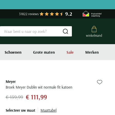
9.2
31822 reviews
Submit search
winkelmand
Schoenen
Grote maten
Sale
Merken
Meyer
Zet bij fa
Broek Meyer Dublin wit normale fit katoen
€ 111,99
€ 139,99
Selecteer uw maat
Maattabel