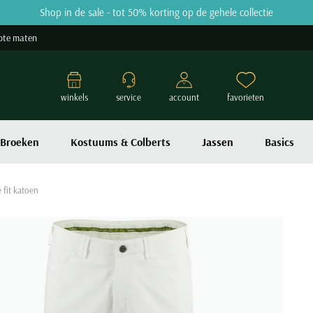
Shop in de sale - tot 50% korting op de gehele collectie
ote maten
winkels
service
account
favorieten
Broeken
Kostuums & Colberts
Jassen
Basics
 fit katoen