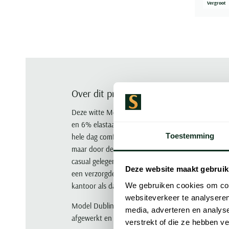
Vergroot
Over dit product
Deze witte Meyer Dublin jeans is een nette jeans 
en 6% elastaan. Dat betekent dat je de structuur 
Toestemming
hele dag comfortabel te zitten. Het 5-pocket model
maar door de nette uitstraling en het witte kleurg
casual gelegenheden. Combineer hem met een lich
Deze website maakt gebruik
een verzorgde look die niet te formeel aanvoelt. 
kantoor als daarna ergens naartoe gaat.
We gebruiken cookies om cont
websiteverkeer te analyseren
Model Dublin van Meyer is een slank vormgegeven s
media, adverteren en analys
afgewerkt en de achterzakken zijn voorzien van e
verstrekt of die ze hebben v