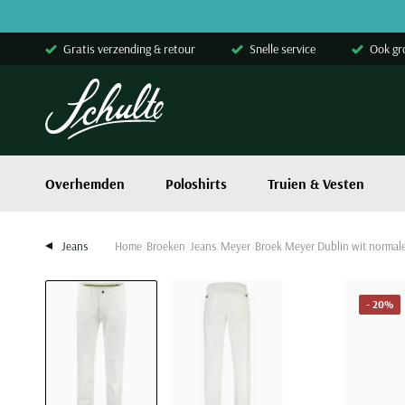
Skip to content
Gratis verzending & retour
Snelle service
Ook gr
Overhemden
Poloshirts
Truien & Vesten
Jeans
Home
Broeken
Jeans
Meyer
Broek Meyer Dublin wit normale
- 20%