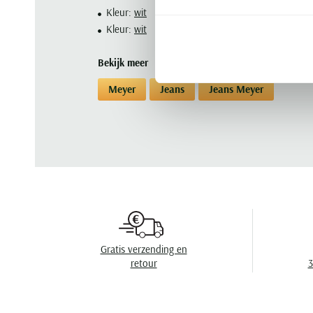
Kleur:
wit
Kleur:
wit
Bekijk meer
Meyer
Jeans
Jeans Meyer
Gratis verzending en
retour
3