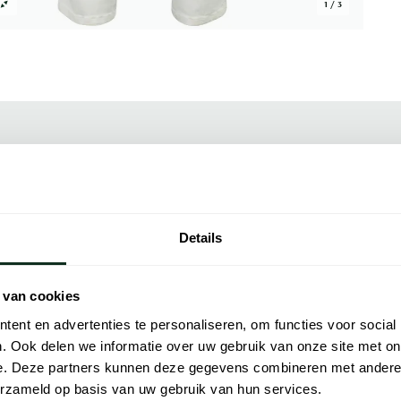
1 / 3
Alle kenmer
in een normale fit, gemaakt van 94% katoen
Artikelnr.
van katoen krijgt met net genoeg rek om de
Naam
Details
 geeft de broek een klassieke jeanssnit,
ebruik draag je hem ook makkelijk buiten
Merk
tblauw overhemd of een navy blazer voor
 van cookies
Handig voor een dag waarop je zowel op
Lijn
ent en advertenties te personaliseren, om functies voor social
Materiaal
. Ook delen we informatie over uw gebruik van onze site met on
wingpocket. De vijf zakken zijn fraai
e. Deze partners kunnen deze gegevens combineren met andere i
Pasvorm
en trendy ontwerp.
erzameld op basis van uw gebruik van hun services.