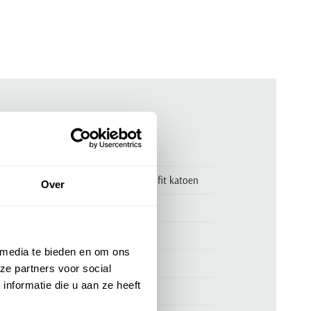
ken
00170419
Broek Meyer Dublin wit normale fit katoen
Over
Meyer
Meyer Dublin
 media te bieden en om ons
94% katoen en 6% elastaan
ze partners voor social
nformatie die u aan ze heeft
normale fit