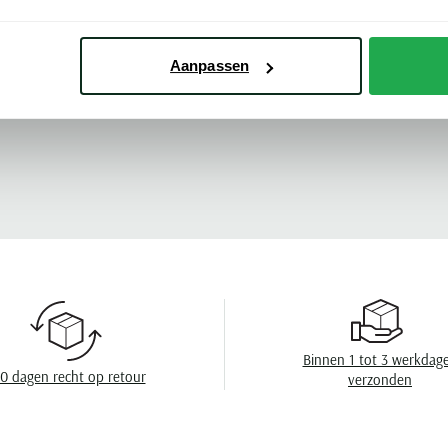
Kleur
Meer kenmerke
Leveranciers nr
Aanpassen
Model
Design
Omslag
Binnen 1 tot 3 werkdag
0 dagen recht op retour
verzonden