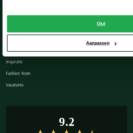
Schulte Herenmode
Oké
Grote maten herenkleding
Paul & Shark specialist
Aanpassen
VIP member
Inspiratie
Fashion Team
Vacatures
9.2