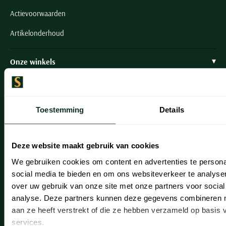
Actievoorwaarden
Artikelonderhoud
Onze winkels
Onze winkels
Heemstede
Toestemming
Details
Hillegom
Leiderdorp
Deze website maakt gebruik van cookies
We gebruiken cookies om content en advertenties te persona
Lisse
social media te bieden en om ons websiteverkeer te analyse
Noordwijk
over uw gebruik van onze site met onze partners voor social
analyse. Deze partners kunnen deze gegevens combineren me
Oegstgeest
aan ze heeft verstrekt of die ze hebben verzameld op basis
Openingstijden winkels
services.