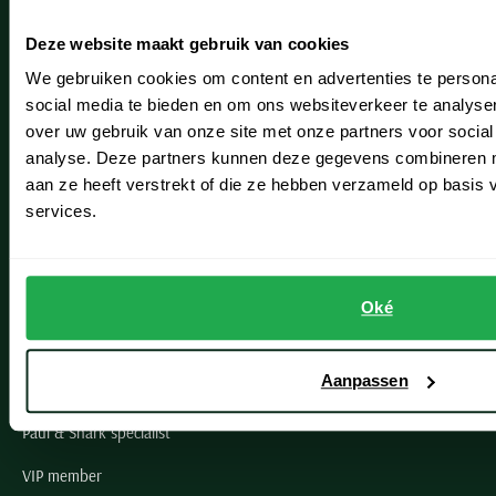
Heemstede
Deze website maakt gebruik van cookies
Hillegom
We gebruiken cookies om content en advertenties te persona
Leiderdorp
social media te bieden en om ons websiteverkeer te analyse
over uw gebruik van onze site met onze partners voor social
Lisse
analyse. Deze partners kunnen deze gegevens combineren me
aan ze heeft verstrekt of die ze hebben verzameld op basis
Noordwijk
services.
Oegstgeest
Openingstijden winkels
Oké
Schulte Herenmode
Aanpassen
Grote maten herenkleding
Paul & Shark specialist
VIP member