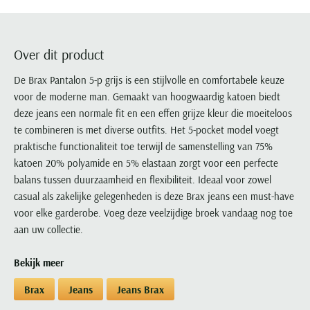
Portofino
PME Legend
Tussenjassen
PME Legend
Polo Ralph Lauren
Pierre Cardin
New Zealand
Lacoste
Profuomo
Polo Ralph Lauren
Bodywarmers
Polo Ralph Lauren
PME Legend
PME Legend
Olymp
Ledub
R2
Portofino
Over dit product
Portofino
Portofino
Polo Ralph Lauren
Paul & Shark
Lyle & Scott
Seidensticker
Reset
Profuomo
Profuomo
Portofino
De Brax Pantalon 5-p grijs is een stijlvolle en comfortabele keuze
Polo Ralph Lauren
Mac
State of Art
State of Art
voor de moderne man. Gemaakt van hoogwaardig katoen biedt
State of Art
State of Art
Replay
PME Legend
Maerz
deze jeans een normale fit en een effen grijze kleur die moeiteloos
Tommy Hilfiger
Superdry
Superdry
Superdry
Tommy Hilfiger
Profuomo
Magnanni
te combineren is met diverse outfits. Het 5-pocket model voegt
Vanguard
Tenson
Tommy Hilfiger
Thomas Maine
Tramarossa
R2
Mason's
praktische functionaliteit toe terwijl de samenstelling van 75%
Xacus
Tommy Hilfiger
Vanguard
Tommy Hilfiger
Vanguard
katoen 20% polyamide en 5% elastaan zorgt voor een perfecte
State of Art
Mc Alson
UBR
balans tussen duurzaamheid en flexibiliteit. Ideaal voor zowel
Vanguard
Superdry
Meyer
Populaire kleuren
casual als zakelijke gelegenheden is deze Brax jeans een must-have
Vanguard
Grote maten
Deals
William Lockie
Tenson
New Zealand
voor elke garderobe. Voeg deze veelzijdige broek vandaag nog toe
Wit overhemd heren
Grote maten poloshirts
2e broek voor de helft
Wellington of Billmore
aan uw collectie.
Tommy Hilfiger
Zwart overhemd heren
Grote maten herenmode
Populaire materialen
Tramarossa
Blauw overhemd heren
Populaire merk lijnen
Grote maten
Bekijk meer
Katoenen trui
North 84
Vanguard
Groen overhemd heren
Meyer Chicago
Grote maten jassen
Populaire kleuren
Lamswollen trui
Brax
Jeans
Jeans Brax
Olymp
Alle merken sale
Witte polo heren
Meyer Diego
Grote maten winterjassen
Merino wol trui