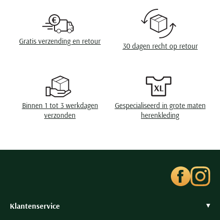
Seidensticker
Wasvoorschriften
speciaal wasprogamma 30°C, niet in de droger,
strijken op lage temperatuur, chemish reinigen
Slater
State of Art
Gratis verzending en retour
30 dagen recht op retour
Superdry
Tenson
Thomas Maine
Tommy Hilfiger
Binnen 1 tot 3 werkdagen
Gespecialiseerd in grote maten
Tramarossa
verzonden
herenkleding
UBR
Vanguard
Wellington of Billmore
William Lockie
Xacus
Klantenservice
Alle merken