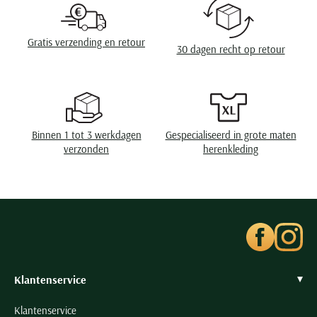
Seidensticker
Slater
Gratis verzending en retour
30 dagen recht op retour
State of Art
Superdry
Tenson
Thomas Maine
Binnen 1 tot 3 werkdagen
Gespecialiseerd in grote maten
Tommy Hilfiger
verzonden
herenkleding
Tramarossa
UBR
Vanguard
Wellington of Billmore
William Lockie
Xacus
Klantenservice
Klantenservice
Alle merken