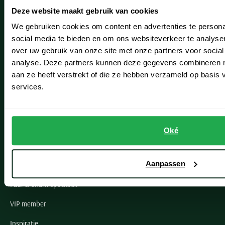
Deze website maakt gebruik van cookies
Hillegom
We gebruiken cookies om content en advertenties te persona
Leiderdorp
social media te bieden en om ons websiteverkeer te analyse
over uw gebruik van onze site met onze partners voor social
Lisse
analyse. Deze partners kunnen deze gegevens combineren me
Noordwijk
aan ze heeft verstrekt of die ze hebben verzameld op basis
services.
Oegstgeest
Openingstijden winkels
Oké
Schulte Herenmode
Aanpassen
Grote maten herenkleding
Paul & Shark specialist
VIP member
Inspiratie