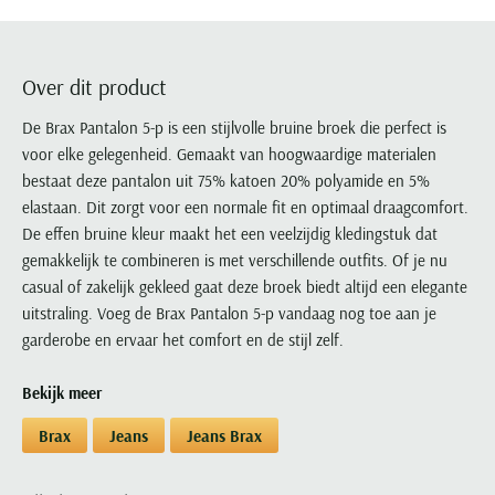
Portofino
PME Legend
Tussenjassen
PME Legend
Polo Ralph Lauren
Pierre Cardin
New Zealand
Lacoste
Profuomo
Polo Ralph Lauren
Bodywarmers
Polo Ralph Lauren
PME Legend
PME Legend
Olymp
Ledub
R2
Portofino
Over dit product
Portofino
Portofino
Polo Ralph Lauren
Paul & Shark
Lyle & Scott
Seidensticker
Reset
Profuomo
Profuomo
Portofino
De Brax Pantalon 5-p is een stijlvolle bruine broek die perfect is
Polo Ralph Lauren
Mac
State of Art
State of Art
voor elke gelegenheid. Gemaakt van hoogwaardige materialen
State of Art
State of Art
Replay
PME Legend
Maerz
bestaat deze pantalon uit 75% katoen 20% polyamide en 5%
Tommy Hilfiger
Superdry
Superdry
Superdry
Tommy Hilfiger
Profuomo
Magnanni
elastaan. Dit zorgt voor een normale fit en optimaal draagcomfort.
Vanguard
Tenson
Tommy Hilfiger
Thomas Maine
Tramarossa
R2
Mason's
De effen bruine kleur maakt het een veelzijdig kledingstuk dat
Xacus
Tommy Hilfiger
Vanguard
Tommy Hilfiger
Vanguard
gemakkelijk te combineren is met verschillende outfits. Of je nu
State of Art
Mc Alson
UBR
casual of zakelijk gekleed gaat deze broek biedt altijd een elegante
Vanguard
Superdry
Meyer
Populaire kleuren
uitstraling. Voeg de Brax Pantalon 5-p vandaag nog toe aan je
Vanguard
Grote maten
Deals
William Lockie
Tenson
New Zealand
garderobe en ervaar het comfort en de stijl zelf.
Wit overhemd heren
Grote maten poloshirts
2e broek voor de helft
Wellington of Billmore
Tommy Hilfiger
Zwart overhemd heren
Grote maten herenmode
Populaire materialen
Bekijk meer
Tramarossa
Blauw overhemd heren
Populaire merk lijnen
Grote maten
Katoenen trui
North 84
Brax
Jeans
Jeans Brax
Vanguard
Groen overhemd heren
Meyer Chicago
Grote maten jassen
Populaire kleuren
Lamswollen trui
Olymp
Alle merken sale
Witte polo heren
Meyer Diego
Grote maten winterjassen
Merino wol trui