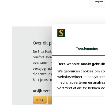
Vergroot
Over dit product
Toestemming
De Brax Pantalon 5-p in blauw effen katoen biedt e
comfort. Deze jeans heeft een normale fit en is v
75% katoen 20% polyamide en 5% elastaan. Het 5-p
Deze website maakt gebruik
veelzijdigheid voor dagelijks gebruik. De effen blau
We gebruiken cookies om cont
die eenvoudig te combineren is met diverse outfit
websiteverkeer te analyseren
Brax jeans en ervaar zelf het ultieme draagcomfort 
media, adverteren en analys
verstrekt of die ze hebben v
Bekijk meer
Brax
Jeans
Jeans Brax