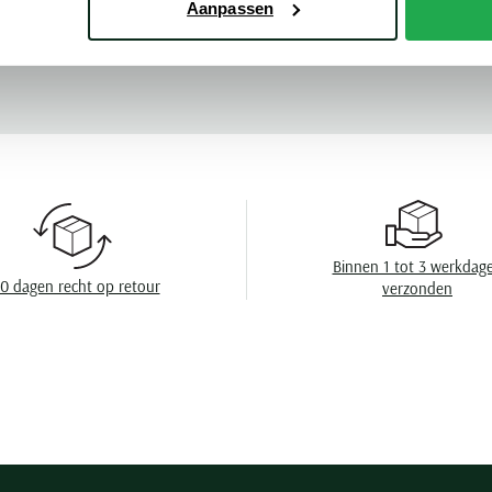
Aanpassen
Leveranciers nr
Meer kenmerke
Model
Design
Omslag
Wasvoorschrift
Binnen 1 tot 3 werkdag
0 dagen recht op retour
verzonden