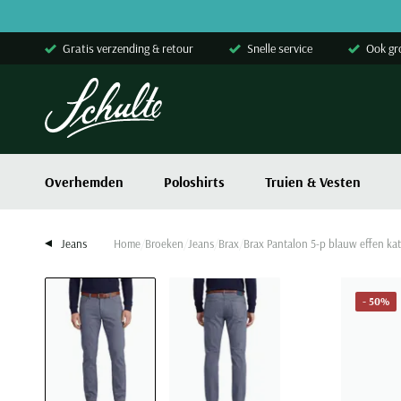
Skip to content
Gratis verzending & retour
Snelle service
Ook gr
Overhemden
Poloshirts
Truien & Vesten
Jeans
Home
Broeken
Jeans
Brax
Brax Pantalon 5-p blauw effen ka
- 50%