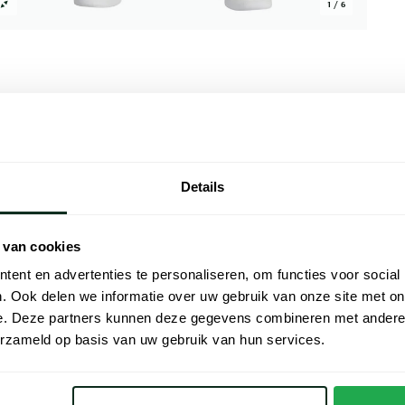
1 / 6
Alle kenmer
Details
en uitstekende combinatie van stijl en
Artikelnr.
ervaardigd uit een hoogwaardige mix van
Naam
ocket model garandeert functionaliteit en
 van cookies
we kleur zorgt voor een tijdloze uitstraling
Merk
ent en advertenties te personaliseren, om functies voor social
s. Verhoog uw garderobe met deze prachtige
. Ook delen we informatie over uw gebruik van onze site met on
en de kwaliteit.
Materiaal
e. Deze partners kunnen deze gegevens combineren met andere i
erzameld op basis van uw gebruik van hun services.
Pasvorm
Kleur