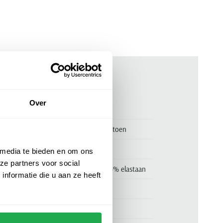
ken
Over
00160015
Brax Pantalon 5-p blauw effen katoen
Brax
 media te bieden en om ons
ze partners voor social
75% katoen, 20% polyamide en 5% elastaan
nformatie die u aan ze heeft
normale fit
blauw