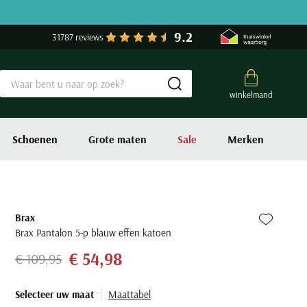
9.2
31787 reviews
Submit search
winkelmand
Schoenen
Grote maten
Sale
Merken
Brax
Zet bij fa
Brax Pantalon 5-p blauw effen katoen
€ 54,98
€ 109,95
Selecteer uw maat
Maattabel