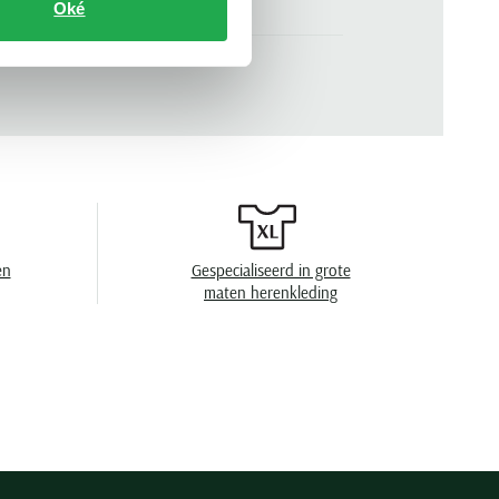
Oké
.
81-1708 07863020-25
n
5-pocket model
effen
zonder omslag
en
speciaal wasprogamma 30°C, niet in de
droger, strijken op lage temperatuur, chemish
reinigen
en
Gespecialiseerd in grote
maten herenkleding