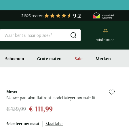
9.2
31823 reviews
Submit search
winkelmand
Schoenen
Grote maten
Sale
Merken
Meyer
Zet bij fa
Blauwe pantalon flatfront model Meyer normale fit
€ 111,99
€ 139,99
Selecteer uw maat
Maattabel