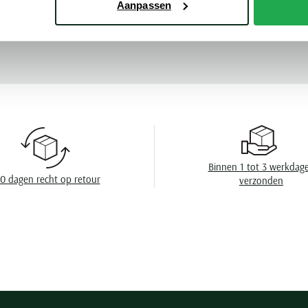
Aanpassen
Leveranciers nr
Meer kenmerke
Model
Design
Omslag
Wasvoorschrift
Binnen 1 tot 3 werkdag
0 dagen recht op retour
verzonden