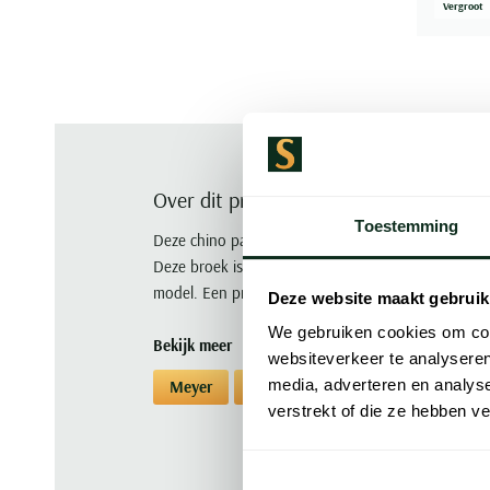
Vergroot
Over dit product
Toestemming
Deze chino pantalon van Meyer uit de Bonn-lijn hee
Deze broek is gemaakt van katoen met 96% katoen
model. Een prachtige keuze voor een dag waarop je 
Deze website maakt gebruik
We gebruiken cookies om cont
Bekijk meer
websiteverkeer te analyseren
media, adverteren en analys
Meyer
Chino broeken
Chino broeken
verstrekt of die ze hebben v