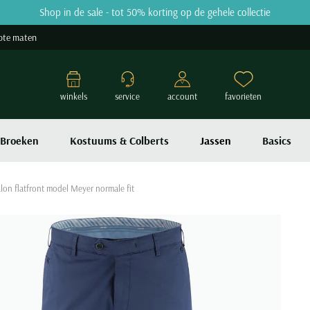
Shop in de sale - tot 50% korting op de gehele collectie
ote maten
winkels
service
account
favorieten
Broeken
Kostuums & Colberts
Jassen
Basics
lon flatfront model Meyer normale fit