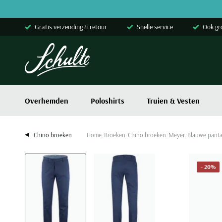
Skip to content
Gratis verzending & retour
Snelle service
Ook gr
Overhemden
Poloshirts
Truien & Vesten
Chino broeken
Home
Broeken
Chino broeken
Meyer
Blauwe panta
- 20%