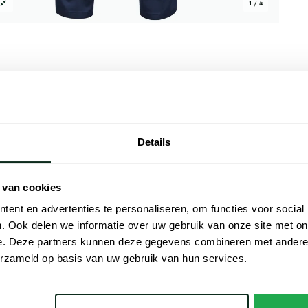
1 / 4
Alle kenmer
Details
ft een normale fit en is effen uitgevoerd.
Artikelnr.
 en 4% elastaan en heeft een flatfront
Naam
er verzorgd uit wilt zien.
 van cookies
ent en advertenties te personaliseren, om functies voor social
Merk
. Ook delen we informatie over uw gebruik van onze site met on
e. Deze partners kunnen deze gegevens combineren met andere i
 Meyer
Materiaal
erzameld op basis van uw gebruik van hun services.
Pasvorm
Kleur