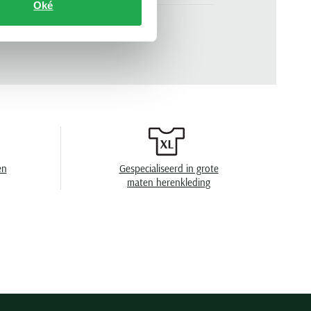
Oké
.
BONN 1-5075-17
n
flatfront model
effen
zonder omslag
en
40°C was, toegestaan voor de droger, strijken
op middelhoge temperatuur, chemish reinigen
en
Gespecialiseerd in grote
maten herenkleding