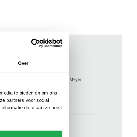
ken
Over
00170428
Blauwe pantalon flatfront model Meyer
normale fit
 media te bieden en om ons
Meyer
ze partners voor social
nformatie die u aan ze heeft
96% katoen en 4% elastaan
normale fit
blauw