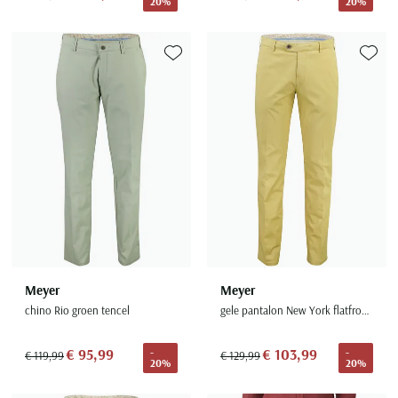
20%
20%
Toevoegen aan favorieten
Toevoe
Meyer
Meyer
chino Rio groen tencel
gele pantalon New York flatfront model
€ 95,99
€ 103,99
-
-
€ 119,99
€ 129,99
20%
20%