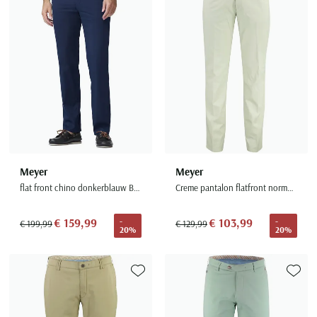
Meyer
Meyer
flat front chino donkerblauw Bonn zijde
Creme pantalon flatfront normale fit
€ 159,99
€ 103,99
-
-
€ 199,99
€ 129,99
20%
20%
Toevoegen aan favorieten
Toevoe