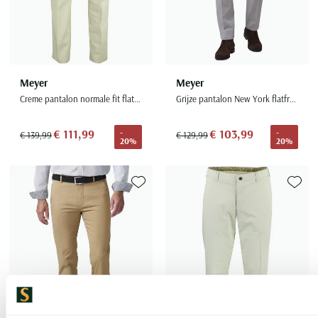
Meyer
Meyer
Creme pantalon normale fit flatfront zonder omslag
Grijze pantalon New York flatfront normale fit
€ 111,99
€ 103,99
-
-
€ 139,99
€ 129,99
20%
20%
Toevoegen aan favorieten
Toevoe