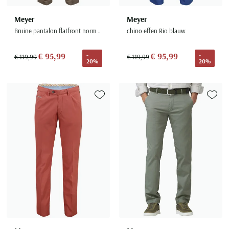
Meyer
Meyer
Bruine pantalon flatfront normale fit
chino effen Rio blauw
€ 95,99
€ 95,99
-
-
€ 119,99
€ 119,99
20%
20%
Toevoegen aan favorieten
Toevoe