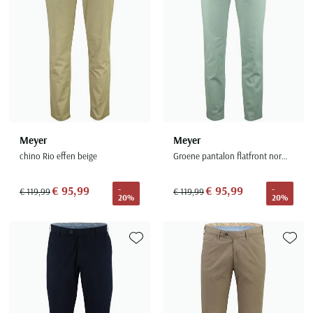
Meyer
Meyer
chino Rio effen beige
Groene pantalon flatfront normale fit
€ 95,99
€ 95,99
-
-
€ 119,99
€ 119,99
20%
20%
Toevoegen aan favorieten
Toevoe