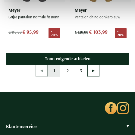
Meyer
Meyer
Grijze pantalon normale fit Bonn
Pantalon chino donkerblauw
€ 95,99
€ 103,99
-
-
€ 119,99
€ 129,99
20%
20%
Toon volgende artikelen
Vorige
Volgende
1
2
3
Current Page
Page
Page
Klantenservice