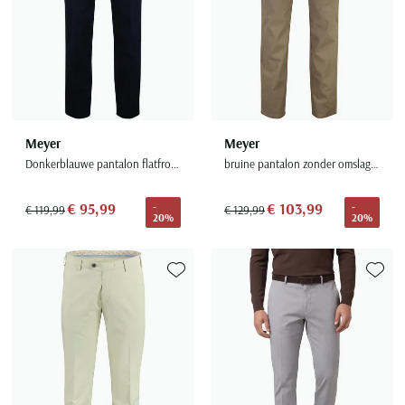
Meyer
Meyer
Donkerblauwe pantalon flatfront normale fit Bonn
bruine pantalon zonder omslag Chicago
€ 95,99
€ 103,99
-
-
€ 119,99
€ 129,99
20%
20%
Toevoegen aan favorieten
Toevoe