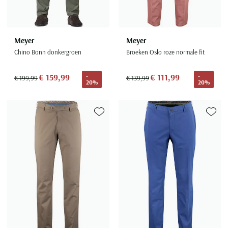
Meyer
Meyer
Chino Bonn donkergroen
Broeken Oslo roze normale fit
€ 159,99
€ 111,99
-
-
€ 199,99
€ 139,99
20%
20%
Toevoegen aan favorieten
Toevoe