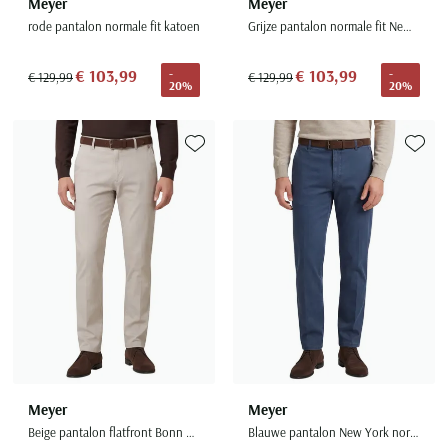
Meyer
Meyer
rode pantalon normale fit katoen
Grijze pantalon normale fit New York
€ 103,99
€ 103,99
-
-
€ 129,99
€ 129,99
20%
20%
Toevoegen aan favorieten
Toevoe
Meyer
Meyer
Beige pantalon flatfront Bonn normale fit
Blauwe pantalon New York normale fit