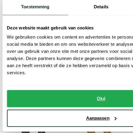
Toestemming
Details
Meyer
Meyer
Deze website maakt gebruik van cookies
Camel pantalon flat front Bonn bio katoen
chino Rio beige effen
We gebruiken cookies om content en advertenties te persona
€ 103,99
€ 95,99
-
-
social media te bieden en om ons websiteverkeer te analyse
€ 129,99
€ 119,99
20%
20%
over uw gebruik van onze site met onze partners voor social
analyse. Deze partners kunnen deze gegevens combineren me
aan ze heeft verstrekt of die ze hebben verzameld op basis
Toevoegen aan favorieten
Toevoe
services.
Oké
Aanpassen