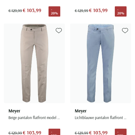
€ 103,99
€ 103,99
-
-
€ 129,99
€ 129,99
20%
20%
Toevoegen aan favorieten
Toevoe
Meyer
Meyer
Beige pantalon flatfront model normale fit
Lichtblauwe pantalon flatfront normale fit
€ 103,99
€ 103,99
-
-
€ 129,99
€ 129,99