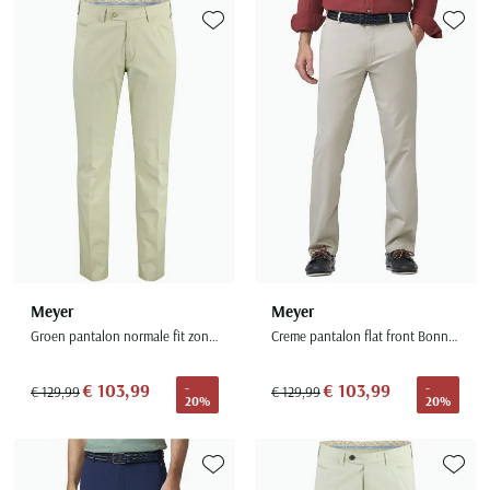
Toevoegen aan favorieten
Toevoe
Meyer
Meyer
Groen pantalon normale fit zonder omslag
Creme pantalon flat front Bonn bio katoen
€ 103,99
€ 103,99
-
-
€ 129,99
€ 129,99
20%
20%
Toevoegen aan favorieten
Toevoe