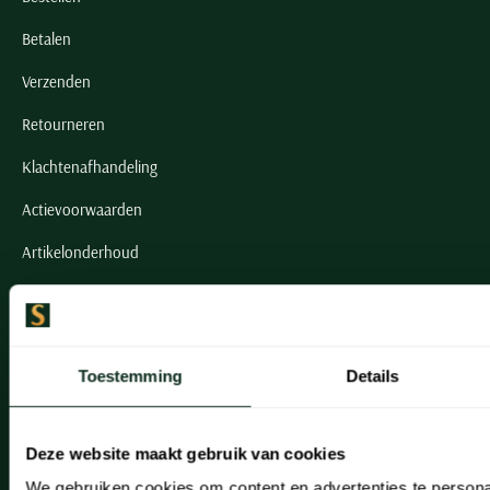
Betalen
Verzenden
Retourneren
Klachtenafhandeling
Actievoorwaarden
Artikelonderhoud
Onze winkels
Onze winkels
Toestemming
Details
Heemstede
Hillegom
Deze website maakt gebruik van cookies
We gebruiken cookies om content en advertenties te persona
Leiderdorp