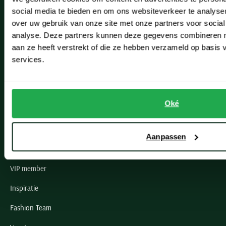
social media te bieden en om ons websiteverkeer te analyse
Lisse
over uw gebruik van onze site met onze partners voor social
analyse. Deze partners kunnen deze gegevens combineren me
Noordwijk
aan ze heeft verstrekt of die ze hebben verzameld op basis
Oegstgeest
services.
Openingstijden winkels
Oké
Schulte Herenmode
Grote maten herenkleding
Aanpassen
Paul & Shark specialist
VIP member
Inspiratie
Fashion Team