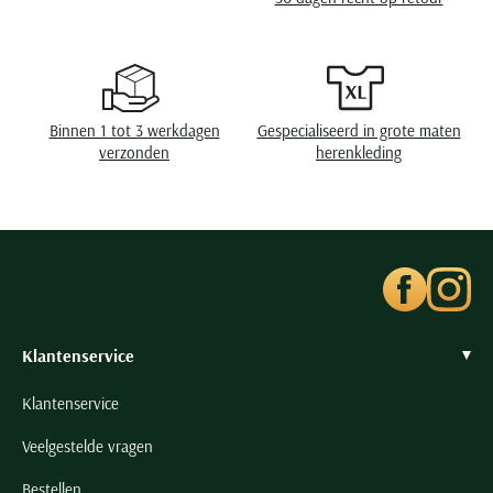
Seidensticker
Slater
State of Art
Superdry
Binnen 1 tot 3 werkdagen
Gespecialiseerd in grote maten
Tenson
verzonden
herenkleding
Thomas Maine
Tommy Hilfiger
Tramarossa
UBR
Vanguard
Wellington of Billmore
Klantenservice
William Lockie
Klantenservice
Xacus
Veelgestelde vragen
Alle merken
Bestellen